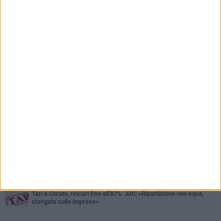
PIÙ LETTI QUESTA SETTIMANA
VENERDÌ 7 AGOSTO
Uomo fermato in via Porta Pia: intervento lampo degli agenti in
borghese
GIOVEDÌ 6 AGOSTO
Gelato di San Domenico: il gusto che racconta una leggenda
GIOVEDÌ 6 AGOSTO
Gaetano Mongelli, sei anni per un sogno: nasce a Corato
"Megaad"
VENERDÌ 7 AGOSTO
Due aggressioni in pochi giorni tra Bari e Corato: le vittime hanno
17 anni
MERCOLEDÌ 5 AGOSTO
Chiuso momentaneamente distributore di benzina di Via Ruvo
GIOVEDÌ 6 AGOSTO
Tari a Corato, rincari fino all'87%. AIC: «Ripartizione non equa,
stangata sulle imprese»