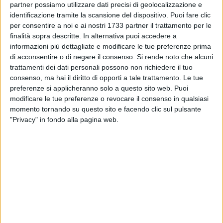
partner possiamo utilizzare dati precisi di geolocalizzazione e
identificazione tramite la scansione del dispositivo. Puoi fare clic
per consentire a noi e ai nostri 1733 partner il trattamento per le
216
finalità sopra descritte. In alternativa puoi accedere a
informazioni più dettagliate e modificare le tue preferenze prima
di acconsentire o di negare il consenso.
Si rende noto che alcuni
trattamenti dei dati personali possono non richiedere il tuo
Una struttura interamente dedicata alla cura dei denti e del
consenso, ma hai il diritto di opporti a tale trattamento. Le tue
cavo orale, che offra servizi specialistici quali conservativa,
preferenze si applicheranno solo a questo sito web. Puoi
pedodonzia, endodonzia, chirurgia, estetica dentale,
modificare le tue preferenze o revocare il consenso in qualsiasi
parodontologia, implantologia e ortodonzia.
momento tornando su questo sito e facendo clic sul pulsante
"Privacy" in fondo alla pagina web.
È lo studio dentistico del dott. Giancarlo Bonacara, attivo in
via Don Minzoni 1 a Corato, struttura in grado di garantire
l'osservazione dei protocolli sanitari, terapeutici e clinici,
attraverso l'utilizzo di strutture diagnostiche
tecnologicamente all'avanguardia.
Ai nostri microfoni, il dott. Giancarlo Bonacara illustra le
attività del suo studio.