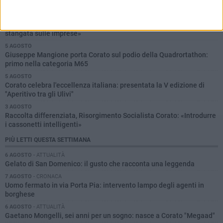
2026/2027: domande fino al 14 settembre
6 AGOSTO
Tari a Corato, rincari fino all'87%. AIC: «Ripartizione non equa,
stangata sulle imprese»
5 AGOSTO
Giuseppe Mangione porta Corato sul podio della Quadrortathon:
primo nella categoria M65
5 AGOSTO
Corato celebra l'eccellenza italiana: presentata la V edizione di
"Aperitivo tra gli Ulivi"
3 AGOSTO
Raccolta differenziata, Risorgimento Socialista Corato: «Introdurre
i cassonetti intelligenti»
PIÙ LETTI QUESTA SETTIMANA
6 AGOSTO
- ATTUALITÀ
Gelato di San Domenico: il gusto che racconta una leggenda
7 AGOSTO
- CRONACA
Uomo fermato in via Porta Pia: intervento lampo degli agenti in
borghese
6 AGOSTO
- ATTUALITÀ
Gaetano Mongelli, sei anni per un sogno: nasce a Corato "Megaad"