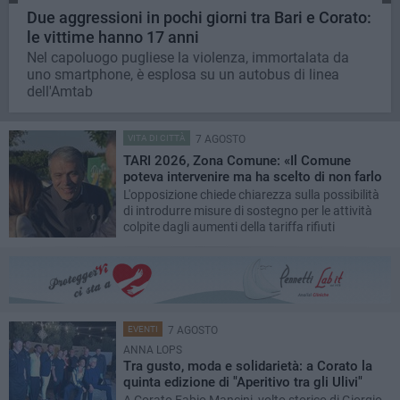
Due aggressioni in pochi giorni tra Bari e Corato:
le vittime hanno 17 anni
Nel capoluogo pugliese la violenza, immortalata da
uno smartphone, è esplosa su un autobus di linea
dell'Amtab
VITA DI CITTÀ
7 AGOSTO
TARI 2026, Zona Comune: «Il Comune
poteva intervenire ma ha scelto di non farlo
L'opposizione chiede chiarezza sulla possibilità
di introdurre misure di sostegno per le attività
colpite dagli aumenti della tariffa rifiuti
EVENTI
7 AGOSTO
ANNA LOPS
Tra gusto, moda e solidarietà: a Corato la
quinta edizione di "Aperitivo tra gli Ulivi"
A Corato Fabio Mancini, volto storico di Giorgio