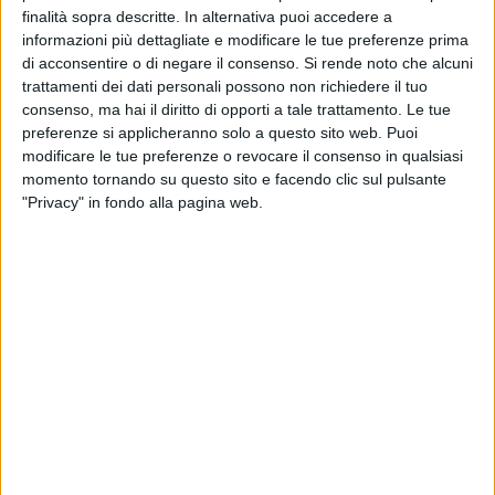
finalità sopra descritte. In alternativa puoi accedere a
informazioni più dettagliate e modificare le tue preferenze prima
di acconsentire o di negare il consenso.
Si rende noto che alcuni
trattamenti dei dati personali possono non richiedere il tuo
consenso, ma hai il diritto di opporti a tale trattamento. Le tue
preferenze si applicheranno solo a questo sito web. Puoi
modificare le tue preferenze o revocare il consenso in qualsiasi
momento tornando su questo sito e facendo clic sul pulsante
"Privacy" in fondo alla pagina web.
NOTIZIE DAL VIVA NETWORK
TRANI
8 AGOSTO
- CRONACA
Vasco Rossi e l' invisibilità in un secondo | La rabbia di
Donato Grande e il calvario delle prenotazioni per i disabili
ai grandi concerti
ANDRIA
7 AGOSTO
- CRONACA
Si potenzia la dotazione organica della Polizia di Stato
nella Bat
BARLETTA
6 AGOSTO
- ATTUALITÀ
Jova Summer Party, nuovi campionamenti nell'area