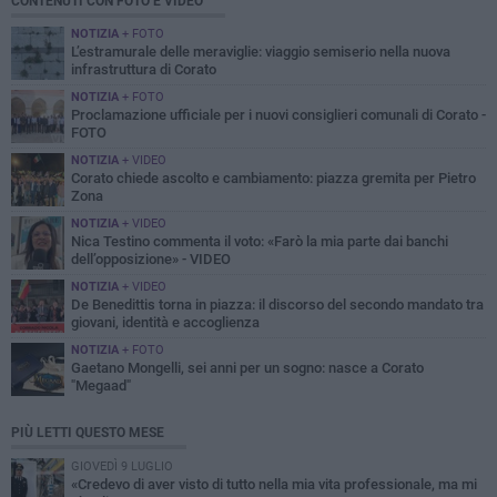
CONTENUTI CON FOTO E VIDEO
NOTIZIA
+ FOTO
L’estramurale delle meraviglie: viaggio semiserio nella nuova
infrastruttura di Corato
NOTIZIA
+ FOTO
Proclamazione ufficiale per i nuovi consiglieri comunali di Corato -
FOTO
NOTIZIA
+ VIDEO
Corato chiede ascolto e cambiamento: piazza gremita per Pietro
Zona
NOTIZIA
+ VIDEO
Nica Testino commenta il voto: «Farò la mia parte dai banchi
dell’opposizione» - VIDEO
NOTIZIA
+ VIDEO
De Benedittis torna in piazza: il discorso del secondo mandato tra
giovani, identità e accoglienza
NOTIZIA
+ FOTO
Gaetano Mongelli, sei anni per un sogno: nasce a Corato
"Megaad"
PIÙ LETTI QUESTO MESE
GIOVEDÌ 9 LUGLIO
«Credevo di aver visto di tutto nella mia vita professionale, ma mi