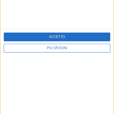
La nota del comitato direttivo POLIS Corato
VITA DI CITTÀ
30 LUGLIO
TARI 2026, Polis: «A Corato aumenti fino
all’87%»
«Chiediamo all'Amministrazione di fermare
ACCETTO
l'approvazione di questi aumenti»
PIÙ OPZIONI
POLITICA