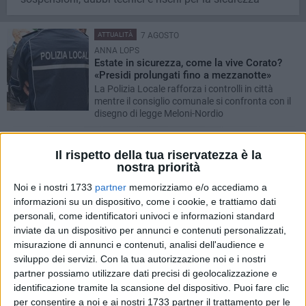
ATTUALITÀ
7 AGOSTO
ANNA LOPS
Estate in sicurezza, come la vive Corato?
«Presidi prolungati fino a mezzanotte»
La Polizia Locale rafforza i controlli in città
mentre il consiglio comunale si confronta con il
disegno di legge Meloni-Nordio
ATTUALITÀ
6 AGOSTO
Il rispetto della tua riservatezza è la
ANNA LOPS
nostra priorità
Gaetano Mongelli, sei anni per un sogno:
nasce a Corato "Megaad"
Noi e i nostri 1733
partner
memorizziamo e/o accediamo a
Il gioco è stato presentato per la prima volta
informazioni su un dispositivo, come i cookie, e trattiamo dati
martedì 4 agosto
personali, come identificatori univoci e informazioni standard
inviate da un dispositivo per annunci e contenuti personalizzati,
misurazione di annunci e contenuti, analisi dell'audience e
sviluppo dei servizi.
Con la tua autorizzazione noi e i nostri
partner possiamo utilizzare dati precisi di geolocalizzazione e
identificazione tramite la scansione del dispositivo. Puoi fare clic
per consentire a noi e ai nostri 1733 partner il trattamento per le