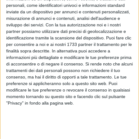
personali, come identificatori univoci e informazioni standard
inviate da un dispositivo per annunci e contenuti personalizzati,
misurazione di annunci e contenuti, analisi dell'audience e
124
sviluppo dei servizi.
Con la tua autorizzazione noi e i nostri
partner possiamo utilizzare dati precisi di geolocalizzazione e
identificazione tramite la scansione del dispositivo. Puoi fare clic
per consentire a noi e ai nostri 1733 partner il trattamento per le
Nuova puntata delle speciale dedicato ai candidati sindaci
finalità sopra descritte. In alternativa puoi accedere a
per le elezioni amministrative del prossimo 26 maggio.
informazioni più dettagliate e modificare le tue preferenze prima
di acconsentire o di negare il consenso.
Si rende noto che alcuni
Ospite in studio il candidato sindaco della coalizione civica
trattamenti dei dati personali possono non richiedere il tuo
Emanuele Lenoci.
consenso, ma hai il diritto di opporti a tale trattamento. Le tue
preferenze si applicheranno solo a questo sito web. Puoi
Lenoci ha dialogato con il direttore Giuseppe Di Bisceglie
modificare le tue preferenze o revocare il consenso in qualsiasi
momento tornando su questo sito e facendo clic sul pulsante
"Privacy" in fondo alla pagina web.
L'intervista con il candidato sindaco Emanuele
40 MINUTI
Lenoci