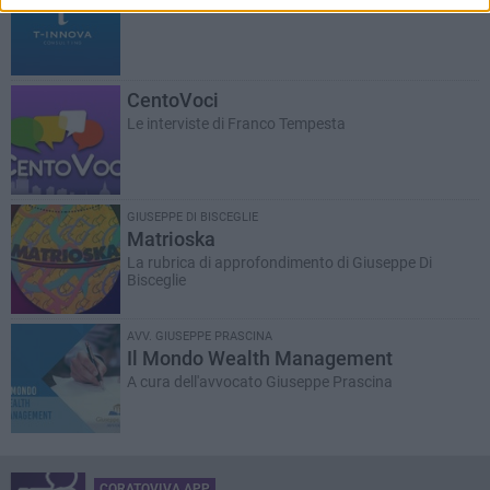
Soluzioni innovative e personalizzate
CentoVoci
Le interviste di Franco Tempesta
GIUSEPPE DI BISCEGLIE
Matrioska
La rubrica di approfondimento di Giuseppe Di
Bisceglie
AVV. GIUSEPPE PRASCINA
Il Mondo Wealth Management
A cura dell'avvocato Giuseppe Prascina
CORATOVIVA APP