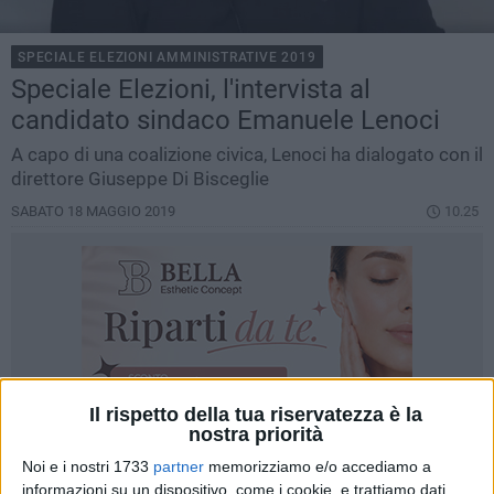
SPECIALE ELEZIONI AMMINISTRATIVE 2019
Speciale Elezioni, l'intervista al
candidato sindaco Emanuele Lenoci
A capo di una coalizione civica, Lenoci ha dialogato con il
direttore Giuseppe Di Bisceglie
SABATO 18 MAGGIO 2019
10.25
Il rispetto della tua riservatezza è la
nostra priorità
Noi e i nostri 1733
partner
memorizziamo e/o accediamo a
informazioni su un dispositivo, come i cookie, e trattiamo dati