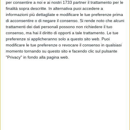
per consentire a noi e ai nostri 1733 partner il trattamento per le
55
finalità sopra descritte. In alternativa puoi accedere a
informazioni più dettagliate e modificare le tue preferenze prima
di acconsentire o di negare il consenso.
Si rende noto che alcuni
trattamenti dei dati personali possono non richiedere il tuo
Un tempo ospitava una delle più importanti scuole del Nord
consenso, ma hai il diritto di opporti a tale trattamento. Le tue
Barese, luogo di formazione della classe dirigente della fine
preferenze si applicheranno solo a questo sito web. Puoi
dello scorso secolo. Ora è soltanto un vecchio palazzo
modificare le tue preferenze o revocare il consenso in qualsiasi
abbandonato, abitato soltanto da qualche uccello e pieno di
momento tornando su questo sito e facendo clic sul pulsante
polvere e lesioni. La vecchia sede del Liceo classico Oriani fu
"Privacy" in fondo alla pagina web.
chiusa a seguito del terremoto del 1980 e da allora è rimasta
disabitata, non utilizzata. Su di essa sono stati fatti i lavori
che hanno riguardato soltanto la facciata esterna. Oggi
dopo anni quel palazzo è stato riaperto per consentire a
tecnici, studenti e a coloro che hanno partecipato
attivamente agli incontri sulla rigenerazione urbana di poter
guardare la struttura. Ogni descrizione è superflua per cui
affidiamo alle immagini il viaggio all'interno del vecchio
liceo.