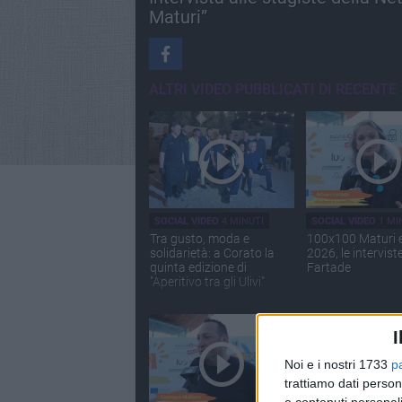
Maturi”
ALTRI VIDEO PUBBLICATI DI RECENTE
SOCIAL VIDEO
4 MINUTI
SOCIAL VIDEO
1 MI
Tra gusto, moda e
100x100 Maturi 
solidarietà: a Corato la
2026, le intervist
quinta edizione di
Fartade
"Aperitivo tra gli Ulivi"
I
Noi e i nostri 1733
p
trattiamo dati person
e contenuti personali