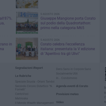
5 AGOSTO 2026
 all'87%.
Giuseppe Mangione porta Corato
ua,
sul podio della Quadrortathon:
primo nella categoria M65
5 AGOSTO 2026
trano in
Corato celebra l'eccellenza
 ma
italiana: presentata la V edizione
di "Aperitivo tra gli Ulivi"
Segnalazioni iReport
Dens Sano in Corpore Sano
Socialmente Utili
Le Rubriche
In... Condominio
Speciale Scuola - Oriani Tandoi
Secondo Circolo Didattico "N.
Agenda eventi di Corato
I
Fornelli"
R
CentoVoci
Previsioni meteo
C
Matrioska
Video
t
Il Mondo Wealth Management