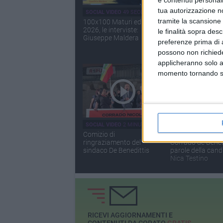
tua autorizzazione no
SOCIAL VIDEO
49 SECONDI
SOCIAL VIDEO
3 MI
tramite la scansione 
100x100 Maturi edizione
Prima edizione de
2026, le interviste:
carnevale estivo
le finalità sopra des
Giuseppe Maldera
preferenze prima di 
possono non richieder
applicheranno solo a
momento tornando su 
SOCIAL VIDEO
2 MINUTI
SOCIAL VIDEO
1 MI
Comizio di
Corato - Dopo l'el
ringraziamento del
Corrado de Benedi
sindaco De Benedittis
parole della cand
Nica Testino
RICEVI AGGIORNAMENTI E