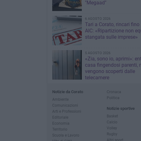
"Megaad"
6 AGOSTO 2026
Tari a Corato, rincari fino
AIC: «Ripartizione non eq
stangata sulle imprese»
5 AGOSTO 2026
«Zia, sono io, aprimi»: en
casa fingendosi parenti,
vengono scoperti dalle
telecamere
Notizie da Corato
Cronaca
Politica
Ambiente
Comunicazioni
Notizie sportive
Arti e Professioni
Basket
Editoriale
Calcio
Economia
Volley
Territorio
Rugby
Scuola e Lavoro
Altri sport