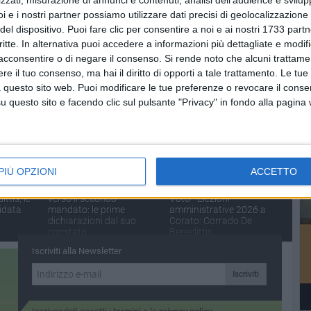
i e i nostri partner possiamo utilizzare dati precisi di geolocalizzazione 
NUTI
SOCIAL VIDEO
2 MINUTI
SOCIAL VIDEO
3 MINUTI
del dispositivo. Puoi fare clic per consentire a noi e ai nostri 1733 partn
l
Solenne Processione della
La benedizione dei fioroni
Madonna del Carmine
critte. In alternativa puoi accedere a informazioni più dettagliate e modif
acconsentire o di negare il consenso.
Si rende noto che alcuni trattamen
e il tuo consenso, ma hai il diritto di opporti a tale trattamento. Le tue
 questo sito web. Puoi modificare le tue preferenze o revocare il conse
questo sito e facendo clic sul pulsante "Privacy" in fondo alla pagina
PIÙ OPZIONI
ACCETTO
NUTO
SOCIAL VIDEO
2 MINUTI
SOCIAL VIDEO
19 MINUTI
ezione di
Corrado De Benedittis
Speciale Viva Verso il
ttis, le
verso il secondo
Voto - Elezioni
idata
mandato: le prime
amministrative 2026 a
dichiarazioni dal suo
Corato: Corrado De
comitato
Benedittis
Iscriviti alla Newsletter
Iscriviti