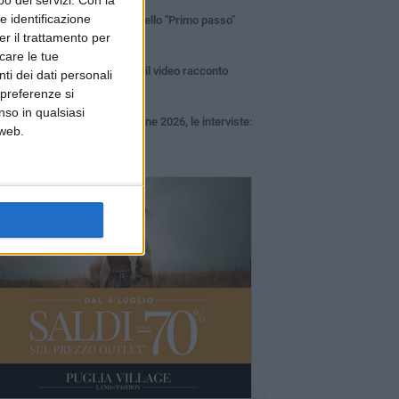
5 MINUTI
e identificazione
A Corato apre lo sportello "Primo passo"
er il trattamento per
icare le tue
1 MINUTO
100x100 Maturi 2026: il video racconto
ti dei dati personali
dell'evento
 preferenze si
1 MINUTO
nso in qualsiasi
100x100 Maturi edizione 2026, le interviste:
 web.
Adrian Fartade