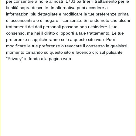
ITALIA - 15 DICEMBRE 2017
per consentire a noi e ai nostri 1733 partner il trattamento per le
Ottima annata olearea, le associazioni: «No
finalità sopra descritte. In alternativa puoi accedere a
alle speculazioni. Il Ministro convochi la filiera»
informazioni più dettagliate e modificare le tue preferenze prima
di acconsentire o di negare il consenso.
Si rende noto che alcuni
trattamenti dei dati personali possono non richiedere il tuo
ITALIA - 11 DICEMBRE 2017
consenso, ma hai il diritto di opporti a tale trattamento. Le tue
Taiwan apre le porte all’olio extravergine d’oliva
preferenze si applicheranno solo a questo sito web. Puoi
italiano
modificare le tue preferenze o revocare il consenso in qualsiasi
momento tornando su questo sito e facendo clic sul pulsante
CORATO - 7 DICEMBRE 2017
"Privacy" in fondo alla pagina web.
2
Con Contratti di Programma e PIA a Corato
garantiti 140 posti di lavoro
CORATO - 25 NOVEMBRE 2017
Sconti, offerte e caccia all'affare: anche a
Corato spopola il Black Friday
CORATO - 21 NOVEMBRE 2017
Pasta al pomodoro 100% made in Italy, firmato
accordo di filiera