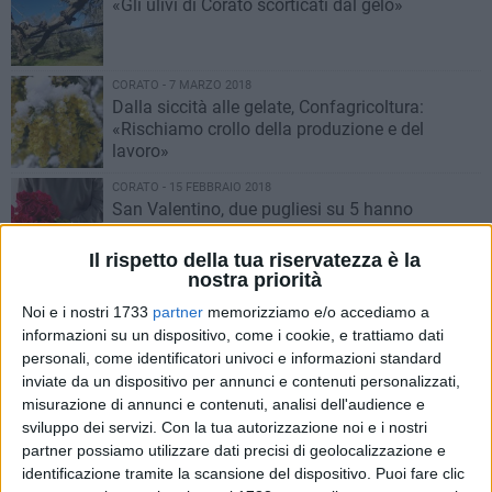
«Gli ulivi di Corato scorticati dal gelo»
CORATO - 7 MARZO 2018
Dalla siccità alle gelate, Confagricoltura:
«Rischiamo crollo della produzione e del
lavoro»
CORATO - 15 FEBBRAIO 2018
San Valentino, due pugliesi su 5 hanno
regalato fiori
Il rispetto della tua riservatezza è la
nostra priorità
CORATO - 17 GENNAIO 2018
I "Sapori di Puglia" vanno a Vancouver
Noi e i nostri 1733
partner
memorizziamo e/o accediamo a
informazioni su un dispositivo, come i cookie, e trattiamo dati
personali, come identificatori univoci e informazioni standard
inviate da un dispositivo per annunci e contenuti personalizzati,
PUGLIA - 2 GENNAIO 2018
misurazione di annunci e contenuti, analisi dell'audience e
Olio extra vergine d'oliva: il 2018 si apre con
sviluppo dei servizi.
Con la tua autorizzazione noi e i nostri
una nuova IGP
partner possiamo utilizzare dati precisi di geolocalizzazione e
identificazione tramite la scansione del dispositivo. Puoi fare clic