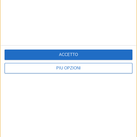
ITALIA - 5 SETTEMBRE 2017
1
Olio extravergine d'oliva, un ponte tra Italia e
Cina
Precedente
1
2
...
9
10
11
12
13
ACCETTO
Successiva
PIÙ OPZIONI