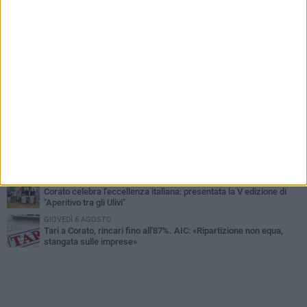
PIÙ LETTI QUESTA SETTIMANA
SABATO 1 AGOSTO
16.554.000 euro di avanzo: «Non sempre è un fatto positivo: o non
c'è stata capacità di spesa o le entrate sono state troppo alte»
MERCOLEDÌ 5 AGOSTO
Chiuso momentaneamente distributore di benzina di Via Ruvo
SABATO 1 AGOSTO
Centro storico, l'assessore Marcone risponde agli esercenti:
«Siamo ai nastri di partenza»
GIOVEDÌ 6 AGOSTO
Gelato di San Domenico: il gusto che racconta una leggenda
MERCOLEDÌ 5 AGOSTO
Corato celebra l'eccellenza italiana: presentata la V edizione di
"Aperitivo tra gli Ulivi"
GIOVEDÌ 6 AGOSTO
Tari a Corato, rincari fino all'87%. AIC: «Ripartizione non equa,
stangata sulle imprese»