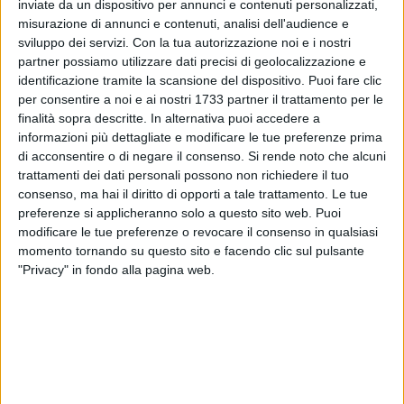
inviate da un dispositivo per annunci e contenuti personalizzati,
misurazione di annunci e contenuti, analisi dell'audience e
sviluppo dei servizi.
Con la tua autorizzazione noi e i nostri
partner possiamo utilizzare dati precisi di geolocalizzazione e
identificazione tramite la scansione del dispositivo. Puoi fare clic
per consentire a noi e ai nostri 1733 partner il trattamento per le
finalità sopra descritte. In alternativa puoi accedere a
Oggi, 18 marzo, anche a Corato le bandiere del Palazzo di
informazioni più dettagliate e modificare le tue preferenze prima
di acconsentire o di negare il consenso.
Si rende noto che alcuni
Città sono a mezz'asta. Un gesto semplice ma carico di
trattamenti dei dati personali possono non richiedere il tuo
significato, per ricordare tutte le vittime dell'epidemia di
consenso, ma hai il diritto di opporti a tale trattamento. Le tue
coronavirus e stringerci simbolicamente alle loro famiglie.
preferenze si applicheranno solo a questo sito web. Puoi
modificare le tue preferenze o revocare il consenso in qualsiasi
Questa giornata ci invita a non dimenticare, a custodire la
momento tornando su questo sito e facendo clic sul pulsante
memoria di un periodo che ha segnato profondamente le
"Privacy" in fondo alla pagina web.
nostre vite e la nostra comunità.
Un pensiero va anche a chi, con coraggio e senso del dovere,
ha affrontato l'emergenza in prima linea.
7 AGOSTO 2026