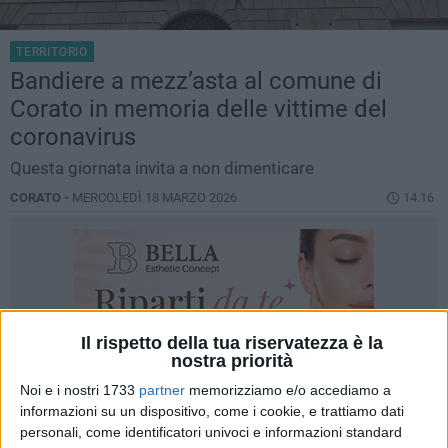
TERRITORIO
Bandiere a mezz’asta al comune di
Corato in memoria delle vittime del
coronavirus
Questa giornata invita a non dimenticare
CORATO -
MERCOLEDÌ 18 MARZO 2026
14.16
Il rispetto della tua riservatezza è la
nostra priorità
Noi e i nostri 1733
partner
memorizziamo e/o accediamo a
informazioni su un dispositivo, come i cookie, e trattiamo dati
personali, come identificatori univoci e informazioni standard