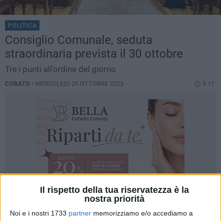
POLITICA
Consiglio Comunale, seduta
straordinaria prevista il 30 ottobre
Tre i punti all'ordine del giorno
CORATO -
MERCOLEDÌ 25 OTTOBRE 2023
9.11
Il rispetto della tua riservatezza è la
nostra priorità
Noi e i nostri 1733
partner
memorizziamo e/o accediamo a