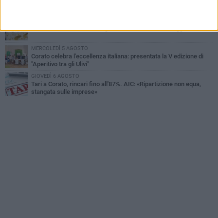
Centro storico, l'assessore Marcone risponde agli esercenti:
«Siamo ai nastri di partenza»
GIOVEDÌ 6 AGOSTO
Gelato di San Domenico: il gusto che racconta una leggenda
MERCOLEDÌ 5 AGOSTO
Corato celebra l'eccellenza italiana: presentata la V edizione di
"Aperitivo tra gli Ulivi"
GIOVEDÌ 6 AGOSTO
Tari a Corato, rincari fino all'87%. AIC: «Ripartizione non equa,
stangata sulle imprese»