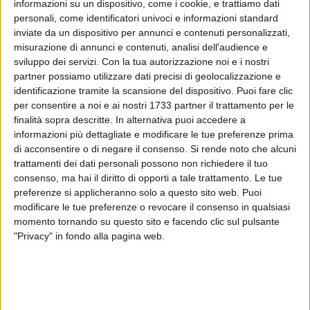
informazioni su un dispositivo, come i cookie, e trattiamo dati
personali, come identificatori univoci e informazioni standard
7
inviate da un dispositivo per annunci e contenuti personalizzati,
misurazione di annunci e contenuti, analisi dell'audience e
sviluppo dei servizi.
Con la tua autorizzazione noi e i nostri
partner possiamo utilizzare dati precisi di geolocalizzazione e
La presidente del Consiglio, Valeria Mazzone, informa la
identificazione tramite la scansione del dispositivo. Puoi fare clic
cittadinanza che la seduta straordinaria del Consiglio
per consentire a noi e ai nostri 1733 partner il trattamento per le
Comunale si terrà nella Sala Consiliare del Palazzo di Città,
finalità sopra descritte. In alternativa puoi accedere a
in 1^ convocazione lunedì 30 ottobre 2023 con inizio alle ore
informazioni più dettagliate e modificare le tue preferenze prima
di acconsentire o di negare il consenso.
Si rende noto che alcuni
16:30 ed occorrendo in 2^ convocazione venerdì 3 novembre
trattamenti dei dati personali possono non richiedere il tuo
2023 alla stessa ora, per la trattazione dei seguenti
consenso, ma hai il diritto di opporti a tale trattamento. Le tue
argomenti:
preferenze si applicheranno solo a questo sito web. Puoi
modificare le tue preferenze o revocare il consenso in qualsiasi
1. Complesso immobiliare per la pratica sportiva sito in Via
momento tornando su questo sito e facendo clic sul pulsante
Casilina e Via Gravina. Avviso di vendita immobiliare senza
"Privacy" in fondo alla pagina web.
incanto. Procedura esecutiva immobiliare R.G.E. n. 65/2017.
Atto di indirizzo per la partecipazione al procedimento
esecutivo immobiliare.