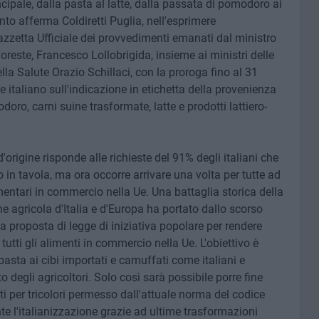
cipale, dalla pasta al latte, dalla passata di pomodoro ai
nto afferma Coldiretti Puglia, nell'esprimere
zzetta Ufficiale dei provvedimenti emanati dal ministro
Foreste, Francesco Lollobrigida, insieme ai ministri delle
lla Salute Orazio Schillaci, con la proroga fino al 31
 italiano sull'indicazione in etichetta della provenienza
oro, carni suine trasformate, latte e prodotti lattiero-
d'origine risponde alle richieste del 91% degli italiani che
n tavola, ma ora occorre arrivare una volta per tutte ad
limentari in commercio nella Ue. Una battaglia storica della
ne agricola d'Italia e d'Europa ha portato dallo scorso
a proposta di legge di iniziativa popolare per rendere
 tutti gli alimenti in commercio nella Ue. L'obiettivo è
basta ai cibi importati e camuffati come italiani e
ito degli agricoltori. Solo così sarà possibile porre fine
ati per tricolori permesso dall'attuale norma del codice
te l'italianizzazione grazie ad ultime trasformazioni