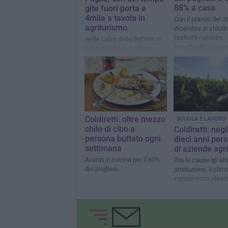
88% a casa
gite fuori porta e
4mila a tavola in
Con il pranzo del 2
agriturismo
dicembre si chiudo
festività natalizie,
Nelle calze della Befana in
aspettando il cenon
agriturismo i dolci tipici
anno ed il pranzo d
tradizionali sostituiranno
capodanno
quelli ultra trasformati
Coldiretti: oltre mezzo
SCUOLA E LAVORO
chilo di cibo a
Coldiretti: negl
persona buttato ogni
dieci anni pers
settimana
di aziende agr
Avanzi in cucina per il 60%
Tra le cause gli alti
dei pugliesi
produzione, il clima
concorrenza sleal