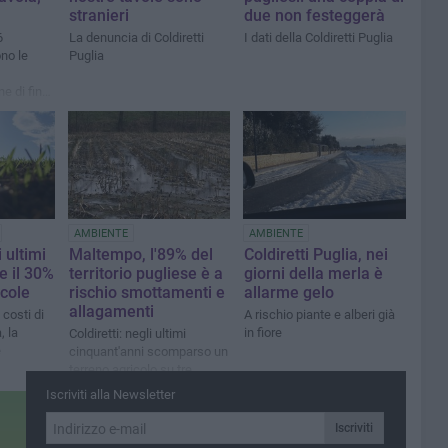
stranieri
due non festeggerà
6
La denuncia di Coldiretti
I dati della Coldiretti Puglia
no le
Puglia
e di fine
i
AMBIENTE
AMBIENTE
i ultimi
Maltempo, l'89% del
Coldiretti Puglia, nei
e il 30%
territorio pugliese è a
giorni della merla è
icole
rischio smottamenti e
allarme gelo
allagamenti
 costi di
A rischio piante e alberi già
, la
in fiore
Coldiretti: negli ultimi
e
cinquant'anni scomparso un
terreno agricolo su tre
Iscriviti alla Newsletter
Iscriviti