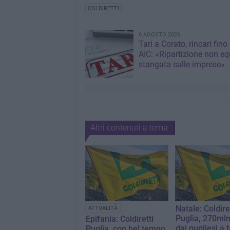
COLDIRETTI
6 AGOSTO 2026
Tari a Corato, rincari fino
AIC: «Ripartizione non eq
stangata sulle imprese»
Altri contenuti a tema
Natale: Coldire
ATTUALITÀ
Puglia, 270mln
Epifania: Coldiretti
dai pugliesi a 
Puglia, con bel tempo