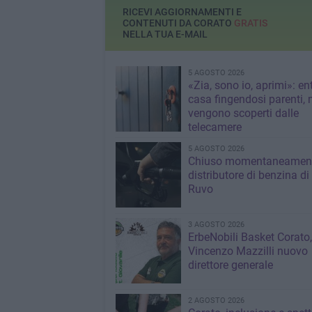
RICEVI AGGIORNAMENTI E
CONTENUTI DA CORATO
GRATIS
NELLA TUA E-MAIL
5 AGOSTO 2026
«Zia, sono io, aprimi»: en
casa fingendosi parenti,
vengono scoperti dalle
telecamere
5 AGOSTO 2026
Chiuso momentaneamen
distributore di benzina di
Ruvo
3 AGOSTO 2026
ErbeNobili Basket Corato,
Vincenzo Mazzilli nuovo
direttore generale
2 AGOSTO 2026