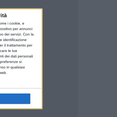
ità
ome i cookie, e
spositivo per annunci
o dei servizi.
Con la
e identificazione
er il trattamento per
icare le tue
ti dei dati personali
 preferenze si
nso in qualsiasi
 web.