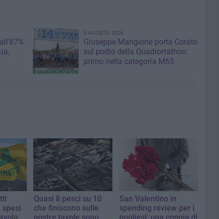
5 AGOSTO 2026
 all'87%.
Giuseppe Mangione porta Corato
ua,
sul podio della Quadrortathon:
primo nella categoria M65
tti
Quasi 8 pesci su 10
San Valentino in
 spesi
che finiscono sulle
spending review per i
tavola;
nostre tavole sono
pugliesi: una coppia di