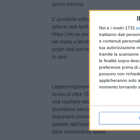
anche minime.
I
E' possibile sottoscrivere la proposta di
tutte le sedi territoriali ma anche sul web
Noi e i nostri 1731
p
https://eci.ec.europa.eu/049/public/#/s
trattiamo dati person
e contenuti personali
nel menu a tendina in giallo a sinistra. 
tua autorizzazione no
propri dati con numero della carta d'id
tramite la scansione 
lo spid.
le finalità sopra des
preferenze prima di 
possono non richieder
applicheranno solo a
L'approvvigionamento alimentare – aggiun
momento tornando su 
lavoro di oltre 100mila aziende agricole 
una capillare rete di vendita diretta da
quotidiano senza sosta che è sostenuto 
importanti momenti di solidarietà verso 
tutelato dall'import selvaggio di prodott
dalla concorrenza sleale.