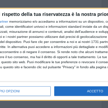
l rispetto della tua riservatezza è la nostra prior
 legge in tutti i mercati contadini di Campagna Amica e in
. Basta collegarsi al sito
artner
memorizziamo e/o accediamo a informazioni su un dispositivo, c
creen/home e selezionare il proprio Paese di cittadinanza
ali, come identificatori univoci e informazioni standard inviate da un di
zzati, misurazione di annunci e contenuti, analisi dell'audience e svilupp
Si potrà quindi scegliere se compilare il modulo inserendo i
i e i nostri partner possiamo utilizzare dati precisi di geolocalizzazione 
entità o del passaporto oppure accedere direttamente con
del dispositivo. Puoi fare clic per consentire a noi e ai nostri 1731 partn
critte. In alternativa puoi accedere a informazioni più dettagliate e modif
acconsentire o di negare il consenso.
Si rende noto che alcuni trattamen
e il tuo consenso, ma hai il diritto di opporti a tale trattamento. Le tue
 questo sito web. Puoi modificare le tue preferenze o revocare il conse
ge Coldiretti regionale - è assicurato in Puglia grazie al
questo sito e facendo clic sul pulsante "Privacy" in fondo alla pagina
e stalle, più di 5mila imprese di lavorazione alimentare e
lle fattorie ai mercati di Campagna Amica, un impegno
anche dalle consegne a domicilio, dall'asporto e da
le famiglie in difficoltà economica, un patrimonio che va
PIÙ OPZIONI
ACCETTO
i provenienti da Paesi dove si utilizzano sostanze vietate e