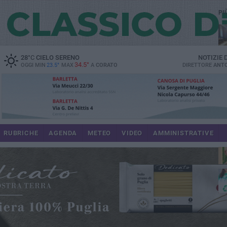
PI
spe
28
°C
CIELO SERENO
NOTIZIE
34.5°
OGGI MIN
23.5°
MAX
A
CORATO
DIRETTORE
ANTO
pr
RUBRICHE
AGENDA
METEO
VIDEO
AMMINISTRATIVE
pa
int