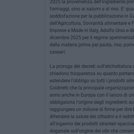
2025 la provenienza dell'ingrediente prin
formaggi, sino ai salumi e al riso. E' qua
soddisfazione per la pubblicazione in Ga
dell'Agricoltura, Sovranità alimentare e 
Imprese e Made in Italy, Adolfo Urso e de
dicembre 2025 per il regime sperimentale
della materia prima per pasta, riso, pomod
caseari.
La proroga dei decreti sull'etichettatura 
chiedono trasparenza su quanto portano i
estendere l'obbligo su tutti i prodotti a
Coldiretti che la principale organizzazio
anno anche in Europa con il lancio di un
obbligatoria l'origine degli ingredienti su
raggiungere un milione di firme per dire 
difendere la salute dei cittadini e il redd
all'inganno dei prodotti stranieri spacci
doganale sull'origine dei cibi che consen