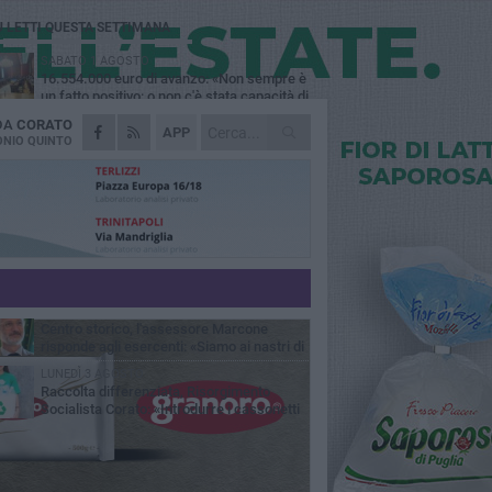
Ù LETTI QUESTA SETTIMANA
SABATO 1 AGOSTO
16.554.000 euro di avanzo: «Non sempre è
un fatto positivo: o non c'è stata capacità di
sa o le entrate sono state troppo alte»
 DA
CORATO
VENERDÌ 31 LUGLIO
APP
Via Dante, aiuole nel degrado: tra incuria
NIO QUINTO
pubblica e inciviltà quotidiana
VENERDÌ 31 LUGLIO
Corato, le attività chiedono di accelerare
sul calendario estivo: «Gli eventi generano
esenze, consumi e nuove opportunità»
MERCOLEDÌ 5 AGOSTO
Chiuso momentaneamente distributore di
benzina di Via Ruvo
SABATO 1 AGOSTO
Centro storico, l'assessore Marcone
risponde agli esercenti: «Siamo ai nastri di
rtenza»
LUNEDÌ 3 AGOSTO
Raccolta differenziata, Risorgimento
Socialista Corato: «Introdurre i cassonetti
elligenti»