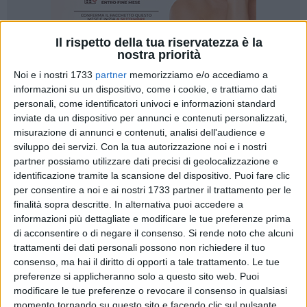
Il rispetto della tua riservatezza è la
nostra priorità
Noi e i nostri 1733
partner
memorizziamo e/o accediamo a
5
informazioni su un dispositivo, come i cookie, e trattiamo dati
personali, come identificatori univoci e informazioni standard
inviate da un dispositivo per annunci e contenuti personalizzati,
Il lungo ponte dell'Epifania chiude le festività natalizie,
misurazione di annunci e contenuti, analisi dell'audience e
proprio quando il bel tempo spinge in Puglia le gite fuori
sviluppo dei servizi.
Con la tua autorizzazione noi e i nostri
porta soprattutto in campagna, con gli agriturismi che
partner possiamo utilizzare dati precisi di geolocalizzazione e
identificazione tramite la scansione del dispositivo. Puoi fare clic
ospiteranno nel giorno della Befana circa 4mila ospiti a
per consentire a noi e ai nostri 1733 partner il trattamento per le
tavola. E' quanto stima la Coldiretti Puglia, sulla base delle
finalità sopra descritte. In alternativa puoi accedere a
indicazioni degli agriturismi di Campagna Amica e
informazioni più dettagliate e modificare le tue preferenze prima
Terranostra della Puglia, con i pugliesi che per la Befana
di acconsentire o di negare il consenso.
Si rende noto che alcuni
hanno scelto di trascorrere la giornata fuori casa, tra
trattamenti dei dati personali possono non richiedere il tuo
passeggiate negli uliveti, gite in bicicletta in campagna ed
consenso, ma hai il diritto di opporti a tale trattamento. Le tue
escursioni.
preferenze si applicheranno solo a questo sito web. Puoi
modificare le tue preferenze o revocare il consenso in qualsiasi
Nelle calze della Befana in agriturismo i dolci tipici
momento tornando su questo sito e facendo clic sul pulsante