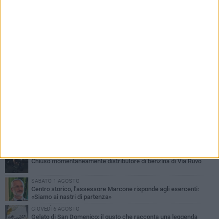
PIÙ LETTI QUESTA SETTIMANA
SABATO 1 AGOSTO
16.554.000 euro di avanzo: «Non sempre è un fatto positivo: o non
c'è stata capacità di spesa o le entrate sono state troppo alte»
MERCOLEDÌ 5 AGOSTO
Chiuso momentaneamente distributore di benzina di Via Ruvo
SABATO 1 AGOSTO
Centro storico, l'assessore Marcone risponde agli esercenti:
«Siamo ai nastri di partenza»
GIOVEDÌ 6 AGOSTO
Gelato di San Domenico: il gusto che racconta una leggenda