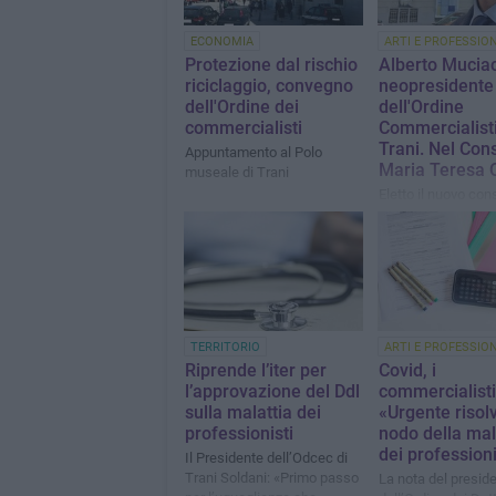
ECONOMIA
ARTI E PROFESSION
Protezione dal rischio
Alberto Mucia
riciclaggio, convegno
neopresidente
dell'Ordine dei
dell'Ordine
commercialisti
Commercialisti
Trani. Nel Cons
Appuntamento al Polo
Maria Teresa 
museale di Trani
Eletto il nuovo cons
TERRITORIO
ARTI E PROFESSION
Riprende l’iter per
Covid, i
l’approvazione del Ddl
commercialisti
sulla malattia dei
«Urgente risolv
professionisti
nodo della mal
dei professioni
Il Presidente dell’Odcec di
Trani Soldani: «Primo passo
La nota del presid