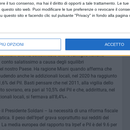
e il tuo consenso, ma hai il diritto di opporti a tale trattamento. Le tue
divario.
 questo sito web. Puoi modificare le tue preferenze o revocare il conse
questo sito e facendo clic sul pulsante "Privacy" in fondo alla pagina
 famiglia meridionale è pari al 75,2% rispetto ad una
2.525 euro. Il calo dei consumi è certamente alla base
PIÙ OPZIONI
ACCETTO
dani – mi porta a sottoscrivere in pieno quanto sostenuto
 Miani che ha sottolineato che le famiglie italiane
onto salatissimo a causa degli squilibri
el nostro Paese. Ha ragione Miani quando afferma che
ncludendo anche le addizionali locali, nel 2020 ha raggiunto
'11,6% del Pil. Basti pensare che nel 2011, alla vigilia dello
to sovrano, era pari al 10,5% del Pil e che, addirittura, nel
onali locali, si fermava all'8,4%».
il Presidente Soldani – la necessità di una riforma fiscale
ica. Il peso dell'Irpef grava soprattutto sui redditi del
a media europea del rapporto tra Irpef e Pil è del 9.6 per