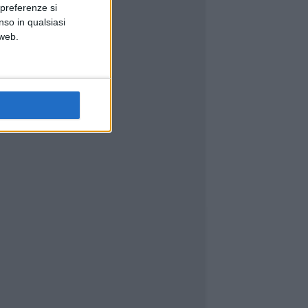
 preferenze si
nso in qualsiasi
 web.