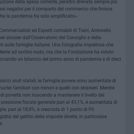
inuzione della spesa corrente, peraltro drenata sempre più
essi negativi per il comparto del commercio che finisce
che la pandemia ha solo amplificato».
 Commercialisti ed Esperti contabili di Trani, Antonello
l dossier dall'Osservatorio del Consiglio e della
 sulle famiglie italiane. Una fotografia impietosa che
vidente ad occhio nudo, ma che la Fondazione ha voluto
acciando un bilancio del primo anno di pandemia e di dieci
sicci aiuti statali, le famiglie povere sono aumentate di
uclei familiari con minori e quelli con stranieri. Mentre
di povertà non riuscendo a mantenere il livello dei
a pressione fiscale generale pari al 43,1%, è aumentata di
lie, pari al 18,9%, è cresciuta di 1 punto di Pil.
dità del gettito delle imposte dirette, in particolare
l.