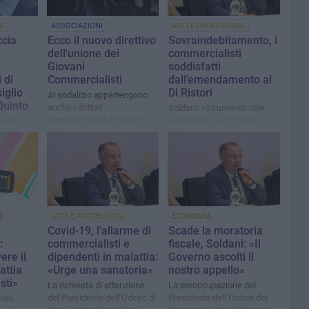
I
ASSOCIAZIONI
ARTI E PROFESSIONI
ccia
Ecco il nuovo direttivo
Sovraindebitamento, i
dell'unione dei
commercialisti
Giovani
soddisfatti
 di
Commercialisti
dall’emendamento al
iglio
Dl Ristori
Al sodalizio appartengono
Quinto
anche i dottori
Soldani: «Strumento utile
commercialisti di Corato
soprattutto ai più fragili».
iglio
Resta il nodo compensi agli
Occ
I
ARTI E PROFESSIONI
ECONOMIA
Covid-19, l'allarme di
Scade la moratoria
:
commercialisti e
fiscale, Soldani: «Il
ere il
dipendenti in malattia:
Governo ascolti il
attia
«Urge una sanatoria»
nostro appello»
sti»
La richiesta di attenzione
La preoccupazione del
del Presidente dell’Odcec di
Presidente dell’Ordine dei
ente