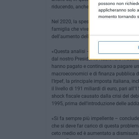
possono non richieder
riducendo, anche se solo leggermente, il 
applicheranno solo a
momento tornando su 
Nel 2020, la spesa mensile media di una
famiglia che vive al Nord: 1.898 contro 
dell'aumento della povertà.
«Questa analisi – afferma Antonello Sol
dal nostro Presidente Nazionale Massimo
hanno pagato e continuano a pagare un c
macroeconomici e di finanza pubblica d
l'Irpef, la principale imposta italiana, i
il livello di 191 miliardi di euro, pari all
shock fiscale causato dalla crisi del debi
1995, prima dell'introduzione delle addizi
«Si fa sempre più impellente – conclude 
che si deve far carico di questa problemat
ceto medio ed è aumentato a dismisura. L