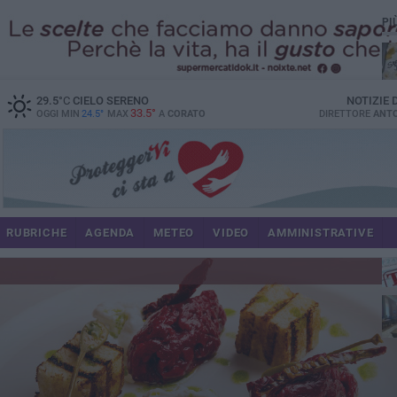
PI
29.5
°C
CIELO SERENO
NOTIZIE
33.5°
OGGI MIN
24.5°
MAX
A
CORATO
DIRETTORE
ANTO
RUBRICHE
AGENDA
METEO
VIDEO
AMMINISTRATIVE
im
spe