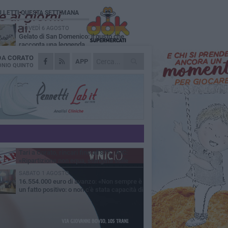
Ù LETTI QUESTA SETTIMANA
GIOVEDÌ 6 AGOSTO
Gelato di San Domenico: il gusto che
racconta una leggenda
 DA
CORATO
VENERDÌ 7 AGOSTO
APP
Uomo fermato in via Porta Pia: intervento
NIO QUINTO
lampo degli agenti in borghese
GIOVEDÌ 6 AGOSTO
Gaetano Mongelli, sei anni per un sogno:
nasce a Corato "Megaad"
MERCOLEDÌ 5 AGOSTO
Chiuso momentaneamente distributore di
benzina di Via Ruvo
GIOVEDÌ 6 AGOSTO
Tari a Corato, rincari fino all'87%. AIC:
«Ripartizione non equa, stangata sulle
prese»
SABATO 1 AGOSTO
16.554.000 euro di avanzo: «Non sempre è
un fatto positivo: o non c'è stata capacità di
sa o le entrate sono state troppo alte»