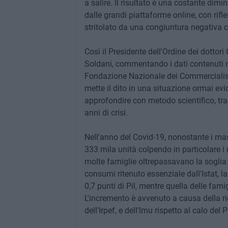
a salire. Il risultato è una costante dim
dalle grandi piattaforme online, con rifl
stritolato da una congiuntura negativa 
Così il Presidente dell'Ordine dei dottori
Soldani, commentando i dati contenuti ne
Fondazione Nazionale dei Commercialisti
mette il dito in una situazione ormai e
approfondire con metodo scientifico, tr
anni di crisi.
Nell'anno del Covid-19, nonostante i mas
333 mila unità colpendo in particolare i n
molte famiglie oltrepassavano la soglia 
consumi ritenuto essenziale dall'Istat, l
0,7 punti di Pil, mentre quella delle famig
L'incremento è avvenuto a causa della rigi
dell'Irpef, e dell'Imu rispetto al calo del Pi