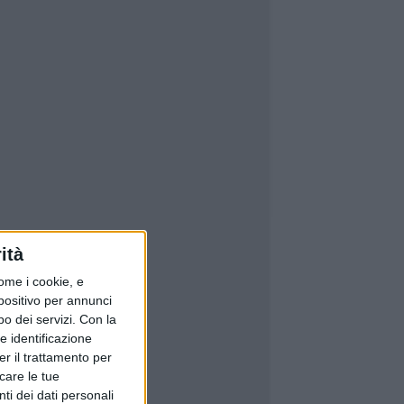
ità
ome i cookie, e
spositivo per annunci
o dei servizi.
Con la
e identificazione
er il trattamento per
icare le tue
ti dei dati personali