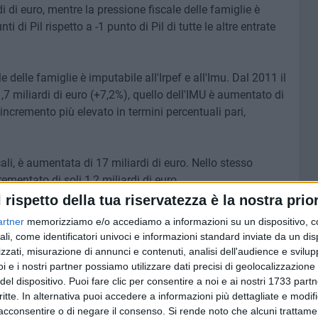
i di euro, mentre la pressione fiscale delle famiglie è
i di Pil rispetto a -1 punto di Pil di tutte le altre entrate
e delle famiglie è imputabile all'Irpef e all'Imu. Dal 2011 il
11,7 miliardi di euro (+7,2%), quello dell'IMU è aumentato di
'incremento più elevato in termini percentuali pari,
ali, è aumentata di 17 miliardi di euro. Nello stesso
ncrementato di soli 1,2 miliardi di euro.
l rispetto della tua riservatezza è la nostra prior
ati mostrano come la lunga crisi economica e finanziaria
artner
memorizziamo e/o accediamo a informazioni su un dispositivo, c
e i redditi familiari: dal 2003 al 2018, il reddito medio in
ali, come identificatori univoci e informazioni standard inviate da un di
ore. Nello stesso periodo, il divario Nord-Sud è aumentato
zzati, misurazione di annunci e contenuti, analisi dell'audience e svilupp
ro al mese. Nelle famiglie in cui prevale il reddito da
i e i nostri partner possiamo utilizzare dati precisi di geolocalizzazione 
a più duramente: la perdita in termini reali è pari al
del dispositivo. Puoi fare clic per consentire a noi e ai nostri 1733 partn
critte. In alternativa puoi accedere a informazioni più dettagliate e modif
 nella spesa media mensile dei consumi delle famiglie
acconsentire o di negare il consenso.
Si rende noto che alcuni trattamen
 giocato all'inverso, colpendo maggiormente il Nord e