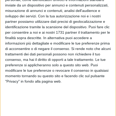
inviate da un dispositivo per annunci e contenuti personalizzati,
misurazione di annunci e contenuti, analisi dell'audience e
sviluppo dei servizi.
Con la tua autorizzazione noi e i nostri
27
partner possiamo utilizzare dati precisi di geolocalizzazione e
identificazione tramite la scansione del dispositivo. Puoi fare clic
per consentire a noi e ai nostri 1731 partner il trattamento per le
Sul territorio della Murgia, al poligono Torre di Nebbia,
finalità sopra descritte. In alternativa puoi accedere a
informazioni più dettagliate e modificare le tue preferenze prima
tornano le esercitazioni militari. Fino al 28 del mese di
di acconsentire o di negare il consenso.
Si rende noto che alcuni
ottobre il territorio sarà interessato da esercitazioni a fuoco
trattamenti dei dati personali possono non richiedere il tuo
dei militari del 7° Reggimento Bersaglieri di Altamura. Nei
consenso, ma hai il diritto di opporti a tale trattamento. Le tue
giorni 2, 3, 4, 5, 10, 11, 16, 17, 18, 23, 24, 25 e 30 novembre si
preferenze si applicheranno solo a questo sito web. Puoi
svolgeranno nuovamente esercitazioni militari di tiro a fuoco
modificare le tue preferenze o revocare il consenso in qualsiasi
a da parte dei reparti della Brigata Meccanizzata "Pinerolo"
momento tornando su questo sito e facendo clic sul pulsante
di Bari.
"Privacy" in fondo alla pagina web.
Per l'occasione, è stato disposto lo sgombero e il divieto di
accesso e circolazione a persone e animali nell'intera area
del poligono di Torre di Nebbia interessata dalle
esercitazioni. L'area interdetta sarà segnalata da appositi