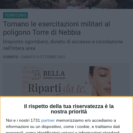
TERRITORIO
Tornano le esercitazioni militari al
poligono Torre di Nebbia
Disposto sgombero, divieto di accesso e circolazione
nell'intera area
CORATO -
SABATO 9 OTTOBRE 2021
Il rispetto della tua riservatezza è la
nostra priorità
Noi e i nostri 1731
partner
memorizziamo e/o accediamo a
informazioni su un dispositivo, come i cookie, e trattiamo dati
personali, come identificatori univoci e informazioni standard