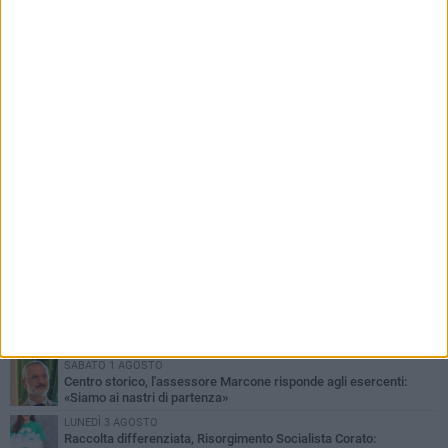
PIÙ LETTI QUESTA SETTIMANA
SABATO 1 AGOSTO
16.554.000 euro di avanzo: «Non sempre è un fatto positivo: o non
c'è stata capacità di spesa o le entrate sono state troppo alte»
VENERDÌ 31 LUGLIO
Via Dante, aiuole nel degrado: tra incuria pubblica e inciviltà
quotidiana
VENERDÌ 31 LUGLIO
Corato, le attività chiedono di accelerare sul calendario estivo:
«Gli eventi generano presenze, consumi e nuove opportunità»
MERCOLEDÌ 5 AGOSTO
Chiuso momentaneamente distributore di benzina di Via Ruvo
SABATO 1 AGOSTO
Centro storico, l'assessore Marcone risponde agli esercenti:
«Siamo ai nastri di partenza»
LUNEDÌ 3 AGOSTO
Raccolta differenziata, Risorgimento Socialista Corato: