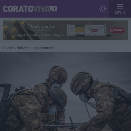
MENU
Home
Notizie e aggiornamenti