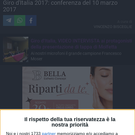
Giro d'Italia 2017: conferenza del 10 marzo
2017
A cura di
VINCENZO BISCEGLIE
Giro d'Italia, VIDEO INTERVISTA ai protagonisti
della presentazione di tappa di Molfetta
Ai nostri microfoni il grande campione Francesco
Moser
Il rispetto della tua riservatezza è la
nostra priorità
Noi e i nostri 1733
partner
memorizziamo e/o accediamo a