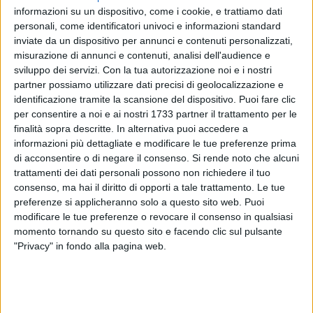
informazioni su un dispositivo, come i cookie, e trattiamo dati
personali, come identificatori univoci e informazioni standard
ALTRI VIDEO PUBBLICATI DI RECENTE
inviate da un dispositivo per annunci e contenuti personalizzati,
misurazione di annunci e contenuti, analisi dell'audience e
sviluppo dei servizi.
Con la tua autorizzazione noi e i nostri
partner possiamo utilizzare dati precisi di geolocalizzazione e
identificazione tramite la scansione del dispositivo. Puoi fare clic
per consentire a noi e ai nostri 1733 partner il trattamento per le
finalità sopra descritte. In alternativa puoi accedere a
informazioni più dettagliate e modificare le tue preferenze prima
SOCIAL VIDEO
1 MINUTO
SOCIAL VIDEO
1 MINUTO
di acconsentire o di negare il consenso.
Si rende noto che alcuni
100x100 Maturi edizione 2026, le
100x100 Maturi edizione 2026, le
trattamenti dei dati personali possono non richiedere il tuo
interviste: Adrian Fartade
interviste: Eleonora Loiodice
consenso, ma hai il diritto di opporti a tale trattamento. Le tue
preferenze si applicheranno solo a questo sito web. Puoi
modificare le tue preferenze o revocare il consenso in qualsiasi
momento tornando su questo sito e facendo clic sul pulsante
"Privacy" in fondo alla pagina web.
SOCIAL VIDEO
1 MINUTO
SOCIAL VIDEO
49 SECONDI