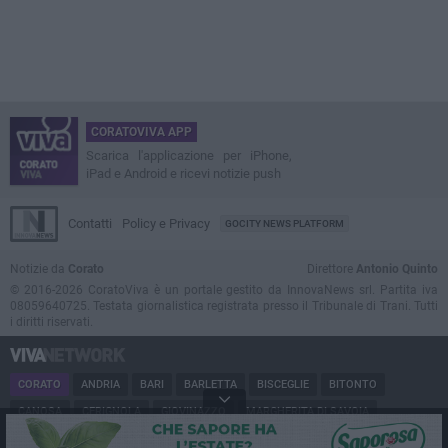
CORATOVIVA APP
Scarica l'applicazione per iPhone,
iPad e Android e ricevi notizie push
Contatti
Policy e Privacy
GOCITY NEWS PLATFORM
Notizie da
Corato
Direttore
Antonio Quinto
© 2016-2026 CoratoViva è un portale gestito da InnovaNews srl. Partita iva
08059640725. Testata giornalistica registrata presso il Tribunale di Trani. Tutti
i diritti riservati.
CORATO
ANDRIA
BARI
BARLETTA
BISCEGLIE
BITONTO
CANOSA
CERIGNOLA
GIOVINAZZO
MARGHERITA DI SAVOIA
MINERVINO
MODUGNO
MOLFETTA
PUGLIA
RUVO