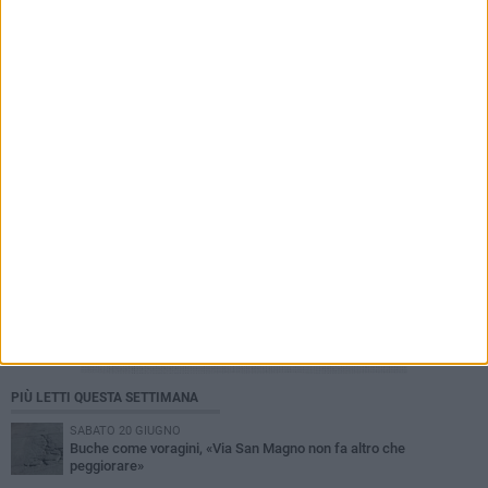
Donazioni di sangue, il calendario di agosto di
AVIS Corato: raccolte all'ospedale Umberto I
PIÙ LETTI QUESTA SETTIMANA
SABATO 20 GIUGNO
Buche come voragini, «Via San Magno non fa altro che
peggiorare»