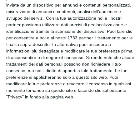
25
inviate da un dispositivo per annunci e contenuti personalizzati,
misurazione di annunci e contenuti, analisi dell'audience e
sviluppo dei servizi.
Con la tua autorizzazione noi e i nostri
partner possiamo utilizzare dati precisi di geolocalizzazione e
identificazione tramite la scansione del dispositivo. Puoi fare clic
per consentire a noi e ai nostri 1733 partner il trattamento per le
finalità sopra descritte. In alternativa puoi accedere a
Quel che si temeva è accaduto, perché prima o poi era
informazioni più dettagliate e modificare le tue preferenze prima
inevitabile accadesse. Un incidente, per fortuna non grave, in
di acconsentire o di negare il consenso.
Si rende noto che alcuni
una delle strade interessate dalla zona a traffico limitato.
trattamenti dei dati personali possono non richiedere il tuo
consenso, ma hai il diritto di opporti a tale trattamento. Le tue
Ieri sera in via Mercato due automobili si sono scontrate.
preferenze si applicheranno solo a questo sito web. Puoi
modificare le tue preferenze o revocare il consenso in qualsiasi
Una di esse procedeva in senso vietato. Non era ancora
momento tornando su questo sito e facendo clic sul pulsante
scattato l'orario di interdizione al traffico per i non residenti,
"Privacy" in fondo alla pagina web.
ma - stando a chi abita in zona - il passaggio di auto contro
mano è frequente, soprattutto durante le ore di attivazione
della ZTL.
Tempo fa, nei preliminari di una seduta di consiglio
comunale, la questione fu posta all'attenzione