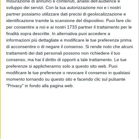
misurazione di annunci e contenuti, analisi dell'audience e
13
sviluppo dei servizi.
Con la tua autorizzazione noi e i nostri
partner possiamo utilizzare dati precisi di geolocalizzazione e
identificazione tramite la scansione del dispositivo. Puoi fare clic
per consentire a noi e ai nostri 1733 partner il trattamento per le
La Protezione Civile della Regione Puglia ha diramato un
finalità sopra descritte. In alternativa puoi accedere a
messaggio di allerta gialla per vento a partire dalle ore 14.00
informazioni più dettagliate e modificare le tue preferenze prima
di oggi, 26 febbraio, e per le successive 16-20 ore.
di acconsentire o di negare il consenso.
Si rende noto che alcuni
trattamenti dei dati personali possono non richiedere il tuo
Secondo le previsioni si attendono su tutta la regione venti
consenso, ma hai il diritto di opporti a tale trattamento. Le tue
preferenze si applicheranno solo a questo sito web. Puoi
forti o di burrasca sud-occidentali, con raffiche di burrasca
modificare le tue preferenze o revocare il consenso in qualsiasi
forte. È consigliato prestare attenzione.
momento tornando su questo sito e facendo clic sul pulsante
"Privacy" in fondo alla pagina web.
8 AGOSTO 2026
Corato, aperte le iscrizioni al servizio di
trasporto scolastico 2026/2027: domande fino
al 14 settembre
7 AGOSTO 2026
Uomo fermato in via Porta Pia: intervento
lampo degli agenti in borghese