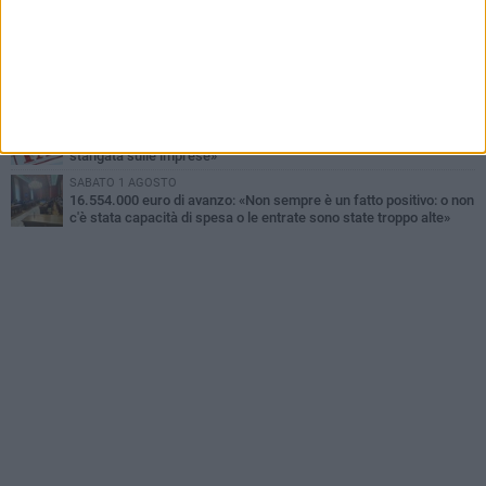
Gaetano Mongelli, sei anni per un sogno: nasce a Corato
"Megaad"
MERCOLEDÌ 5 AGOSTO
Chiuso momentaneamente distributore di benzina di Via Ruvo
GIOVEDÌ 6 AGOSTO
Tari a Corato, rincari fino all'87%. AIC: «Ripartizione non equa,
stangata sulle imprese»
SABATO 1 AGOSTO
16.554.000 euro di avanzo: «Non sempre è un fatto positivo: o non
c'è stata capacità di spesa o le entrate sono state troppo alte»