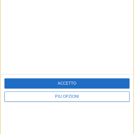
7 AGOSTO 2026
Uomo fermato in via Porta Pia: intervento
lampo degli agenti in borghese
ACCETTO
PIÙ OPZIONI