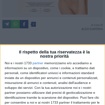
2
A cura di
ALDO DIAFERIA
In una realtà in cui le prospettive lavorative per gli studenti
Il rispetto della tua riservatezza è la
futuri lavoratori sembrano sfumarsi sempre più, in un Paese
nostra priorità
in cui il tasso di disoccupazione giovanile sembra essere
diventato un serio problema da arginare, in uno Stato che
Noi e i nostri 1733
partner
memorizziamo e/o accediamo a
informazioni su un dispositivo, come i cookie, e trattiamo dati
vede emigrare verso più felici sponde i suoi giovani cervelli,
personali, come identificatori univoci e informazioni standard
pare sia giunto il momento di rivedere in qualche modo il
inviate da un dispositivo per annunci e contenuti personalizzati,
paradigma educativo proposto dalla scuola.
misurazione di annunci e contenuti, analisi dell'audience e
sviluppo dei servizi.
Con la tua autorizzazione noi e i nostri
Il governo ha cercato di fronteggiare la questione attraverso
partner possiamo utilizzare dati precisi di geolocalizzazione e
varie manovre di cui è lecito ricordare la riforma "La buona
identificazione tramite la scansione del dispositivo. Puoi fare clic
scuola" e il famoso "Jobs act" ma siamo ancora lontani
per consentire a noi e ai nostri 1733 partner il trattamento per le