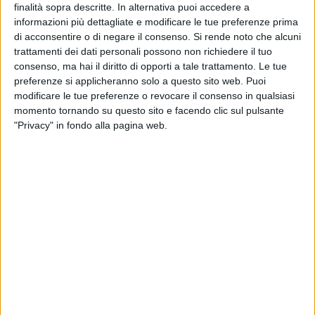
finalità sopra descritte. In alternativa puoi accedere a
dagli obbiettivi tanto reclamati.
informazioni più dettagliate e modificare le tue preferenze prima
di acconsentire o di negare il consenso.
Si rende noto che alcuni
Il futuro dei giovani dal punto di vista lavorativo e
trattamenti dei dati personali possono non richiedere il tuo
professionale è un punto di vitale importanza per le sorti di
consenso, ma hai il diritto di opporti a tale trattamento. Le tue
un Paese che intende proseguire sulla strada dello sviluppo
preferenze si applicheranno solo a questo sito web. Puoi
ma viviamo in un momento in cui molto spesso i giovani
modificare le tue preferenze o revocare il consenso in qualsiasi
vengono scoraggiati ancor prima di prendere decisioni
momento tornando su questo sito e facendo clic sul pulsante
"Privacy" in fondo alla pagina web.
importanti per la loro futura carriera lavorativa: la crisi
economica ha oramai esaurito la sua carica dirompente
eppure ancora non sembra sbloccarsi la precaria situazione
occupazionale che investe un po' tutta la penisola con
maggior dirompenza nelle aree meridionali.
L'alternanza scuola lavoro e l'apprendistato sembrano però
strade efficaci attraverso le quali i giovani possono
finalmente rompere il ghiaccio con il mondo del lavoro così
distante dalla realtà vissuta tra i banchi di scuola, e proprio
di alternanza scuola lavoro si è parlato durante il convegno,
dal titolo "Alternanza scuola lavoro: disciplina ed