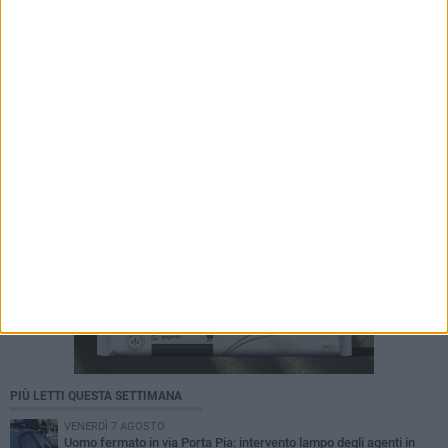
6 AGOSTO 2026
Tari a Corato, rincari fino all'87%. AIC:
«Ripartizione non equa, stangata sulle
imprese»
PIÙ LETTI QUESTA SETTIMANA
VENERDÌ 7 AGOSTO
Uomo fermato in via Porta Pia: intervento lampo degli agenti in