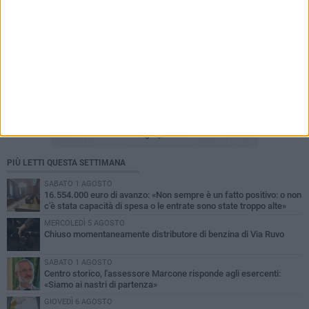
PIÙ LETTI QUESTA SETTIMANA
SABATO 1 AGOSTO
16.554.000 euro di avanzo: «Non sempre è un fatto positivo: o non
c'è stata capacità di spesa o le entrate sono state troppo alte»
MERCOLEDÌ 5 AGOSTO
Chiuso momentaneamente distributore di benzina di Via Ruvo
SABATO 1 AGOSTO
Centro storico, l'assessore Marcone risponde agli esercenti:
«Siamo ai nastri di partenza»
GIOVEDÌ 6 AGOSTO