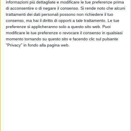
informazioni più dettagliate e modificare le tue preferenze prima
altri fattori esogeni che condizionano in maniera
di acconsentire o di negare il consenso.
Si rende noto che alcuni
significativa il settore.
trattamenti dei dati personali possono non richiedere il tuo
consenso, ma hai il diritto di opporti a tale trattamento. Le tue
preferenze si applicheranno solo a questo sito web. Puoi
Il decreto accoglie le richieste di Coldiretti di destinare le
modificare le tue preferenze o revocare il consenso in qualsiasi
misure a sostegno del settore della filiera apistica agli
momento tornando su questo sito e facendo clic sul pulsante
apicoltori professionisti, che fanno dell'apicoltura la loro
"Privacy" in fondo alla pagina web.
principale fonte di reddito. In Puglia sono 1070 le aziende
apistiche che producono – insiste Coldiretti Puglia -
numerose tipologie di miele, dal ricercato alle mandorle agli
agrumi, dalle clementine al rosmarino al timo, fino al
fiordaliso, sulla, eucalipto, coriandolo, trifoglio e millefiori,
con una crescita sensibile della presenza di donne e giovani
a condurre le aziende apistiche. Le difficoltà delle api –
sottolinea la Coldiretti Puglia — sono un pericolo grave per la
biodiversità considerato che quelle domestiche e quelle
selvatiche sono responsabili del 70% della riproduzione di
tutte le specie vegetali, sono un indicatore dello stato di
salute dell'ambiente e servono al lavoro degli agricoltori con