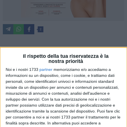
2
Arrivano le risorse a sostegno dell'apicoltura Made in Italy,
Il rispetto della tua riservatezza è la
un settore agricolo strategico per la salute e l'ambiente che,
nostra priorità
a dispetto dei cambiamenti climatici, di siccità ed eventi
Noi e i nostri 1733
partner
memorizziamo e/o accediamo a
estremi, oltre all'abbandono dei terreni in alcune aeree
informazioni su un dispositivo, come i cookie, e trattiamo dati
causato dalla Xylella, cresce in Puglia con un aumento a
personali, come identificatori univoci e informazioni standard
tripla cifra degli alveari del +167% e del numero di aziende
inviate da un dispositivo per annunci e contenuti personalizzati,
apistiche che fanno un balzo del +363%. A darne notizia è
misurazione di annunci e contenuti, analisi dell'audience e
Coldiretti Puglia, in riferimento alla pubblicazione in
sviluppo dei servizi.
Con la tua autorizzazione noi e i nostri
partner possiamo utilizzare dati precisi di geolocalizzazione e
Gazzetta Ufficiale del Decreto che stanzia 10 milioni "una
identificazione tramite la scansione del dispositivo. Puoi fare clic
tantum" a sostegno degli imprenditori apistici per
per consentire a noi e ai nostri 1733 partner il trattamento per le
contrastare le conseguenze economiche derivanti dalla
finalità sopra descritte. In alternativa puoi accedere a
concomitanza di eventi climatici negativi, di fattori naturali e