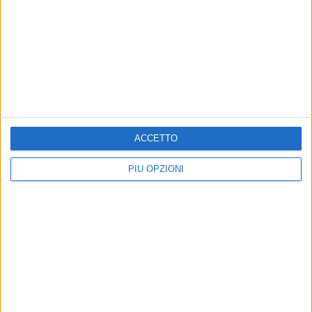
ACCETTO
PIÙ OPZIONI
Altri contenuti a tema