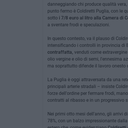
danneggiando chi produce qualità vera, g
punto fermo è Coldiretti Puglia, con le 
sotto
i 7/8 euro al litro alla Camera di 
a sventare frodi e speculazioni.
In questo contesto, va il plauso di Coldir
intensificando i controlli in provincia di
contraffatta,
venduti come extravergine ma
olio vergine e olio di semi, l'ennesima a
ma soprattutto difende il lavoro onesto de
La Puglia è oggi attraversata da una rete f
principali arterie stradali – insiste Coldi
forze dell'ordine per fermare frodi, mano
contratti al ribasso e in un progressivo 
Nei primi otto mesi dell'anno, gli arrivi d
78%, con un balzo impressionante dalla G
estero che, come evidenziano
Coldiretti