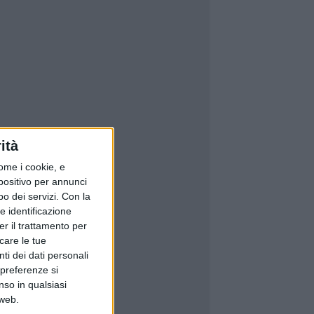
ità
ome i cookie, e
spositivo per annunci
o dei servizi.
Con la
e identificazione
er il trattamento per
icare le tue
ti dei dati personali
 preferenze si
nso in qualsiasi
 web.