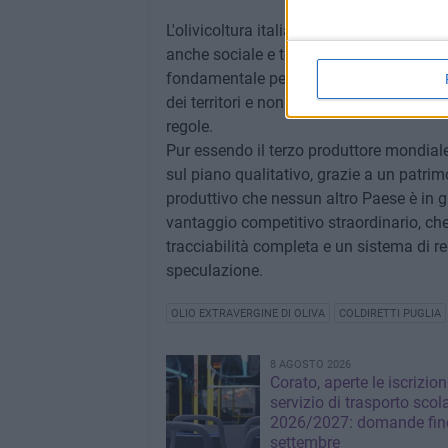
L'olivicoltura italiana resta un compart
anche sociale e territoriale. Con circa 50
fondamentale per le aree interne e più fra
dei territori e non può essere lasciato es
regole.
Pur essendo il terzo produttore mondiale
sul piano qualitativo, grazie a un patri
produttivo che nessun altro Paese è in gr
vantaggio competitivo straordinario, che 
tracciabilità completa e un sistema di re
speculazione.
OLIO EXTRAVERGINE DI OLIVA
COLDIRETTI PUGLIA
8 AGOSTO 2026
Corato, aperte le iscrizion
servizio di trasporto scol
2026/2027: domande fino
settembre