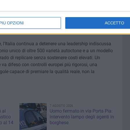
o strategico non solo dal punto di vista economico, ma
 milioni di giornate lavorative, rappresenta un presidio
gili del Paese. È un settore che contribuisce alla stabilità
PIÙ OPZIONI
ACCETTO
posto a chi sfrutta il marchio Italia senza rispettarne le
, l'Italia continua a detenere una leadership indiscussa
monio unico di oltre 500 varietà autoctone e a un modello
ado di replicare senza sostenere costi elevati. Un
va difeso con controlli europei più rigorosi, una
gole capace di premiare la qualità reale, non la
7 AGOSTO 2026
i al
Uomo fermato in via Porta Pia:
astico
intervento lampo degli agenti in
 al 14
borghese