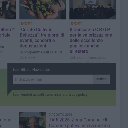
EVENTI
EVENTI
albero”:
"Corato Cultivar
Il Consorzio C.R.O.P.
oriale
Bellezza": tre giorni di
per la valorizzazione
eventi, concerti e
delle eccellenze
degustazioni
pugliesi anche
tra
all’estero
ni
In programma dall'11 al 13
dicembre
Ieri una conferenza per
mostrare gli obiettivi e i
rapporti con l’estero
Iscriviti alla Newsletter
Iscriviti
Iscrivendoti accetti i
termini
e la
privacy policy
7 AGOSTO 2026
giorni
TARI 2026, Zona Comune: «Il
me
Comune poteva intervenire ma