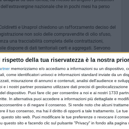
o dell'extravergine nazionale che in pochi mesi ha perso
i, Coldiretti e Unaprol chiedono un rafforzamento deciso del
egistrazione non solo delle compravendite di olio sfuso,
enza una tracciabilità completa delle contrattazioni,
le disporre di dati territoriali certi e aggregati. Servono
 per restituire valore reale ai produttori e trasparenza
l rispetto della tua riservatezza è la nostra prior
è monitorare ogni fase dello scambio, piazza per piazza, con
artner
memorizziamo e/o accediamo a informazioni su un dispositivo, c
ali, come identificatori univoci e informazioni standard inviate da un di
zzati, misurazione di annunci e contenuti, analisi dell'audience e svilupp
 il cosiddetto traffico di perfezionamento attivo, un
i e i nostri partner possiamo utilizzare dati precisi di geolocalizzazione 
olato di olio dall'estero – aggiungono Coldiretti e
del dispositivo. Puoi fare clic per consentire a noi e ai nostri 1733 partn
ccelerare sull'applicazione degli strumenti di
critte. In alternativa puoi accedere a informazioni più dettagliate e modif
, a partire dall'introduzione del documento di trasporto
acconsentire o di negare il consenso.
Si rende noto che alcuni trattamen
dalla legge 206/2023. Allo stesso modo, la riduzione dei
e il tuo consenso, ma hai il diritto di opporti a tale trattamento. Le tue
amentale per garantire maggiore chiarezza lungo la filiera
 questo sito web. Puoi modificare le tue preferenze o revocare il conse
questo sito e facendo clic sul pulsante "Privacy" in fondo alla pagina
 pratiche scorrette.