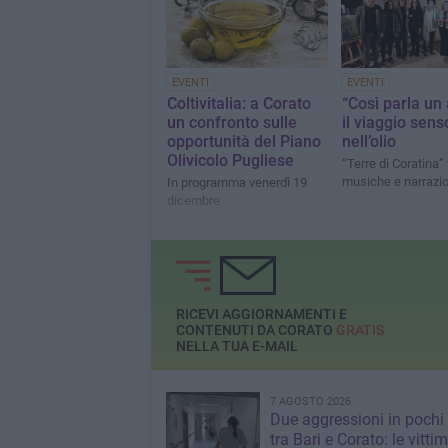
EVENTI
EVENTI
Coltivitalia: a Corato
“Così parla un 
un confronto sulle
il viaggio sens
opportunità del Piano
nell’olio
Olivicolo Pugliese
“Terre di Coratina” 
musiche e narrazio
In programma venerdì 19
dicembre
RICEVI AGGIORNAMENTI E
CONTENUTI DA CORATO
GRATIS
NELLA TUA E-MAIL
7 AGOSTO 2026
Due aggressioni in pochi 
tra Bari e Corato: le vitti