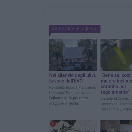
Altri contenuti a tema
Nel silenzio degli ulivi,
"Bene sui costi 
la voce dell’EVO
ma ora includ
coratina nel
Komorebi ricorda Francesco
regolamento"
Ludovico Tedone e lancia
l’allarme sulla prossima
La nota di Coldirett
stagione olivicola
Unaprol sulla deci
dell'Unione Europe
8