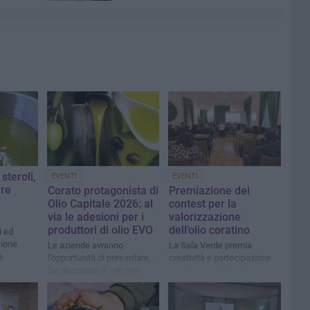
steroli,
EVENTI
EVENTI
ere
Corato protagonista di
Premiazione dei
Olio Capitale 2026: al
contest per la
via le adesioni per i
valorizzazione
produttori di olio EVO
dell’olio coratino
i ed
sione
Le aziende avranno
La Sala Verde premia
a
l’opportunità di presentare,
creatività e partecipazione
far degustare e vendere
direttamente al pubblico i
propri oli