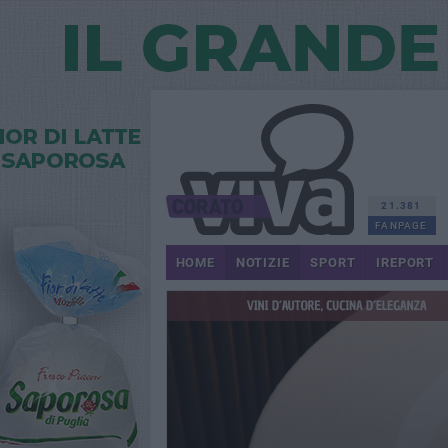
21.381
FANPAGE
HOME
NOTIZIE
SPORT
IREPORT