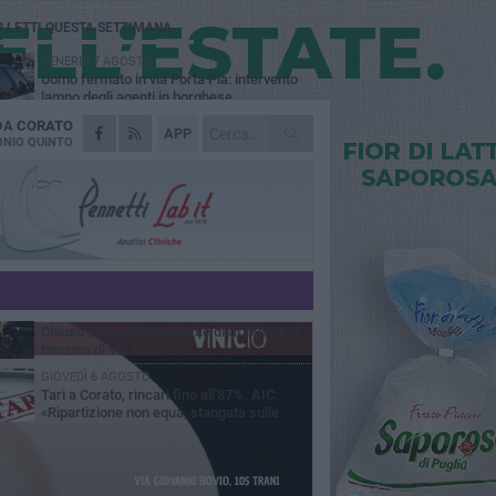
Ù LETTI QUESTA SETTIMANA
VENERDÌ 7 AGOSTO
Uomo fermato in via Porta Pia: intervento
lampo degli agenti in borghese
 DA
CORATO
GIOVEDÌ 6 AGOSTO
APP
Gelato di San Domenico: il gusto che
NIO QUINTO
racconta una leggenda
GIOVEDÌ 6 AGOSTO
Gaetano Mongelli, sei anni per un sogno:
nasce a Corato "Megaad"
VENERDÌ 7 AGOSTO
Due aggressioni in pochi giorni tra Bari e
Corato: le vittime hanno 17 anni
MERCOLEDÌ 5 AGOSTO
Chiuso momentaneamente distributore di
benzina di Via Ruvo
GIOVEDÌ 6 AGOSTO
Tari a Corato, rincari fino all'87%. AIC:
«Ripartizione non equa, stangata sulle
prese»