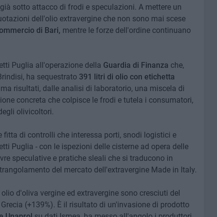
ià sotto attacco di frodi e speculazioni. A mettere un
quotazioni dell'olio extravergine che non sono mai scese
Commercio di Bari,
mentre le forze dell'ordine continuano
etti Puglia all'operazione della
Guardia di Finanza
che,
 Brindisi, ha sequestrato
391 litri di olio con etichetta
 risultati, dalle analisi di laboratorio, una miscela di
zione concreta che colpisce le frodi e tutela i consumatori,
gli olivicoltori.
itta di controlli che interessa porti, snodi logistici e
retti Puglia - con le ispezioni delle cisterne ad opera delle
vre speculative e pratiche sleali che si traducono in
strangolamento del mercato dell'extravergine Made in Italy.
i olio d'oliva vergine ed extravergine sono cresciuti del
recia (+139%). È il risultato di un'invasione di prodotto
 e Unaprol
su dati Ismea, ha messo all'angolo i produttori