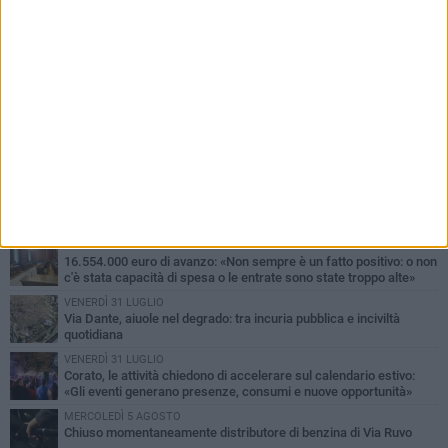
PIÙ LETTI QUESTA SETTIMANA
SABATO 1 AGOSTO
16.554.000 euro di avanzo: «Non sempre è un fatto positivo: o non
c'è stata capacità di spesa o le entrate sono state troppo alte»
VENERDÌ 31 LUGLIO
Via Dante, aiuole nel degrado: tra incuria pubblica e inciviltà
quotidiana
VENERDÌ 31 LUGLIO
Corato, le attività chiedono di accelerare sul calendario estivo:
«Gli eventi generano presenze, consumi e nuove opportunità»
MERCOLEDÌ 5 AGOSTO
Chiuso momentaneamente distributore di benzina di Via Ruvo