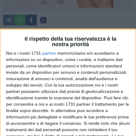
2
Il rispetto della tua riservatezza è la
nostra priorità
"Abbiamo fatto pressing affinché si passasse dalle parole ai
fatti sul delicato tema della fauna selvatica che mette a
Noi e i nostri 1731
partner
memorizziamo e/o accediamo a
repentaglio l'incolumità pubblica e arreca danni al settore
informazioni su un dispositivo, come i cookie, e trattiamo dati
agricolo e le nostre istanze sono state accolte e fatte proprie
personali, come identificatori univoci e informazioni standard
inviate da un dispositivo per annunci e contenuti personalizzati,
del Presidente della IV^Commissione consiliare che ha
misurazione di annunci e contenuti, analisi dell'audience e
presentato una proposta di legge ad hoc. Nel giro di dieci
sviluppo dei servizi.
Con la tua autorizzazione noi e i nostri
anni cinghiali e lupi sono raddoppiati, mettendo a rischio
partner possiamo utilizzare dati precisi di geolocalizzazione e
non solo le produzioni agroalimentari e l'assetto
identificazione tramite la scansione del dispositivo. Puoi fare clic
idrogeologico del territorio, ma anche la vita stessa di
per consentire a noi e ai nostri 1731 partner il trattamento per le
agricoltori e automobilisti, come testimoniato dai frequenti
finalità sopra descritte. In alternativa puoi accedere a
incidenti stradali, anche con feriti gravi. I numeri la dicono
informazioni più dettagliate e modificare le tue preferenze prima
di acconsentire o di negare il consenso.
Si rende noto che alcuni
lunga sulla necessità di innalzare il livello di allerta e
trattamenti dei dati personali possono non richiedere il tuo
programmare efficaci attività di riequilibrio della fauna
consenso, ma hai il diritto di opporti a tale trattamento. Le tue