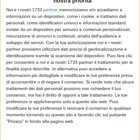
nostra priorità
Noi e i nostri 1733
partner
memorizziamo e/o accediamo a
20
informazioni su un dispositivo, come i cookie, e trattiamo dati
personali, come identificatori univoci e informazioni standard
inviate da un dispositivo per annunci e contenuti personalizzati,
misurazione di annunci e contenuti, analisi dell'audience e
Basta una semplice comunicazione per ottenere il rinnovo
sviluppo dei servizi.
Con la tua autorizzazione noi e i nostri
dell'autorizzazione temporanea all'occupazione di suolo
partner possiamo utilizzare dati precisi di geolocalizzazione e
pubblico per gli esercizi di somministrazione di alimenti e
identificazione tramite la scansione del dispositivo. Puoi fare clic
per consentire a noi e ai nostri 1733 partner il trattamento per le
bevande.
finalità sopra descritte. In alternativa puoi accedere a
informazioni più dettagliate e modificare le tue preferenze prima
Con Determina n. 836 del 30 aprile 2021 si è disposto, infatti,
di acconsentire o di negare il consenso.
Si rende noto che alcuni
di rinnovare tacitamente fino al 31 dicembre 2021 le
trattamenti dei dati personali possono non richiedere il tuo
autorizzazioni temporanee all'occupazione di suolo pubblico
consenso, ma hai il diritto di opporti a tale trattamento. Le tue
rilasciate nell'anno 2020 alle attività di pubblico esercizio di
preferenze si applicheranno solo a questo sito web. Puoi
somministrazione di alimenti e bevande, previa trasmissione
modificare le tue preferenze o revocare il consenso in qualsiasi
momento tornando su questo sito e facendo clic sul pulsante
per via telematica di comunicazione di occupazione suolo
"Privacy" in fondo alla pagina web.
pubblico per l'installazione di dehors.
Sul sito del comune di Corato, cliccando
QUI
, si possono