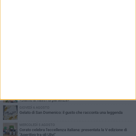
PIÙ LETTI QUESTA SETTIMANA
SABATO 1 AGOSTO
16.554.000 euro di avanzo: «Non sempre è un fatto positivo: o non
c'è stata capacità di spesa o le entrate sono state troppo alte»
MERCOLEDÌ 5 AGOSTO
Chiuso momentaneamente distributore di benzina di Via Ruvo
SABATO 1 AGOSTO
Centro storico, l'assessore Marcone risponde agli esercenti:
«Siamo ai nastri di partenza»
GIOVEDÌ 6 AGOSTO
Gelato di San Domenico: il gusto che racconta una leggenda
MERCOLEDÌ 5 AGOSTO
Corato celebra l'eccellenza italiana: presentata la V edizione di
"Aperitivo tra gli Ulivi"