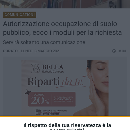
COMUNICAZIONI
Autorizzazione occupazione di suolo
pubblico, ecco i moduli per la richiesta
Servirà soltanto una comunicazione
CORATO -
LUNEDÌ 3 MAGGIO 2021
18.00
Il rispetto della tua riservatezza è la