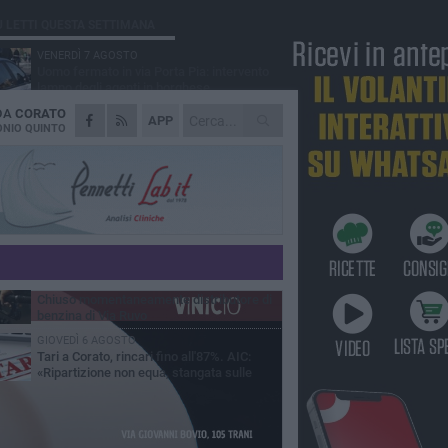
Ù LETTI QUESTA SETTIMANA
VENERDÌ 7 AGOSTO
Uomo fermato in via Porta Pia: intervento
lampo degli agenti in borghese
 DA
CORATO
GIOVEDÌ 6 AGOSTO
APP
Gelato di San Domenico: il gusto che
NIO QUINTO
racconta una leggenda
GIOVEDÌ 6 AGOSTO
Gaetano Mongelli, sei anni per un sogno:
nasce a Corato "Megaad"
VENERDÌ 7 AGOSTO
Due aggressioni in pochi giorni tra Bari e
Corato: le vittime hanno 17 anni
MERCOLEDÌ 5 AGOSTO
Chiuso momentaneamente distributore di
benzina di Via Ruvo
GIOVEDÌ 6 AGOSTO
Tari a Corato, rincari fino all'87%. AIC:
«Ripartizione non equa, stangata sulle
prese»