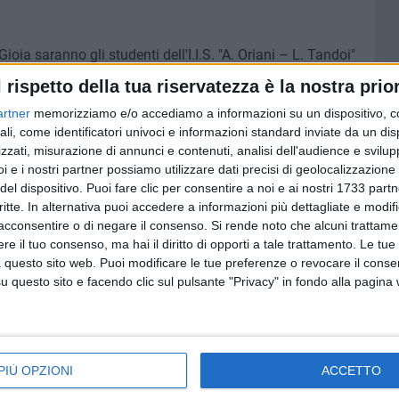
oia saranno gli studenti dell'I.I.S. "A. Oriani – L. Tandoi"
italità Alberghiera, diretto dal dirigente scolastico
l rispetto della tua riservatezza è la nostra prior
to della docente Annamaria Paparella.
artner
memorizziamo e/o accediamo a informazioni su un dispositivo, c
ali, come identificatori univoci e informazioni standard inviate da un di
rgio Cosmai" di Trani, indirizzo Settore Industria e
zzati, misurazione di annunci e contenuti, analisi dell'audience e svilupp
dal dirigente scolastico Roberto Diana, con il
i e i nostri partner possiamo utilizzare dati precisi di geolocalizzazione 
a, guideranno invece i visitatori a Palazzo Lamonica. La
del dispositivo. Puoi fare clic per consentire a noi e ai nostri 1733 partn
re educativo della manifestazione e il coinvolgimento
critte. In alternativa puoi accedere a informazioni più dettagliate e modif
oscenza, nell'accoglienza e nella valorizzazione del
acconsentire o di negare il consenso.
Si rende noto che alcuni trattamen
e il tuo consenso, ma hai il diritto di opporti a tale trattamento. Le tue
 questo sito web. Puoi modificare le tue preferenze o revocare il conse
questo sito e facendo clic sul pulsante "Privacy" in fondo alla pagina
 arricchito dall'esposizione degli stemmi delle famiglie
te il laboratorio artistico curato dal maestro d'arte Antonio
ne Italiana dei Ciechi e degli Ipovedenti, rappresentata dal
conferma l'attenzione della manifestazione ai temi
PIÙ OPZIONI
ACCETTO
lità, in continuità con le esperienze già avviate negli anni