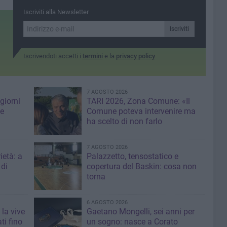
Iscriviti alla Newsletter
Iscriviti
Iscrivendoti accetti i
termini
e la
privacy policy
7 AGOSTO 2026
giorni
TARI 2026, Zona Comune: «Il
me
Comune poteva intervenire ma
ha scelto di non farlo
7 AGOSTO 2026
ietà: a
Palazzetto, tensostatico e
 di
copertura del Baskin: cosa non
torna
6 AGOSTO 2026
 la vive
Gaetano Mongelli, sei anni per
ti fino
un sogno: nasce a Corato