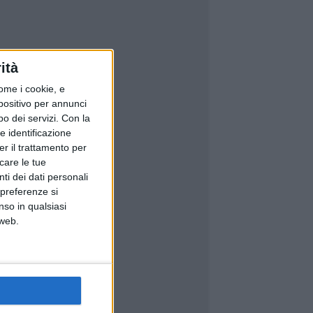
ità
ome i cookie, e
spositivo per annunci
o dei servizi.
Con la
e identificazione
er il trattamento per
icare le tue
ti dei dati personali
 preferenze si
nso in qualsiasi
 web.