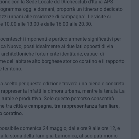
azione con la Sede Locale dell'Archeoclub d'Italia APS
n programma oggi e domani, proporrà un itinerario dedicato
lazzi urbani alle residenze di campagna". Le visite si
e 10.00 alle 13.00 e dalle 16.00 alle 20.30.
tocenteschi imponenti e particolarmente significativi per
ca Nuovo, posti idealmente ai due lati opposti di via
architettoniche fortemente identitarie, capaci di
rme dell'abitare alto borghese storico coratino e il rapporto
territorio.
a scelto per questa edizione troverà una piena e concreta
appresenta infatti la dimora urbana, mentre la tenuta La
urale e produttiva. Solo questo percorso consentirà
me tra città e campagna, tra rappresentanza familiare,
o coratino.
possibile domenica 24 maggio, dalle ore 9 alle ore 12, e
alla storia della famiglia Lamonica, al suo patrimonio