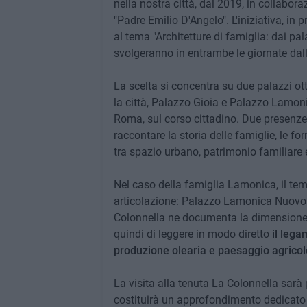
nella nostra città, dal 2019, in collabor
"Padre Emilio D'Angelo". L'iniziativa, i
al tema "Architetture di famiglia: dai pa
svolgeranno in entrambe le giornate dall
La scelta si concentra su due palazzi ot
la città, Palazzo Gioia e Palazzo Lamoni
Roma, sul corso cittadino. Due presenze 
raccontare la storia delle famiglie, le fo
tra spazio urbano, patrimonio familiare e 
Nel caso della famiglia Lamonica, il tem
articolazione: Palazzo Lamonica Nuovo r
Colonnella ne documenta la dimensione r
quindi di leggere in modo diretto
il lega
produzione olearia e paesaggio agricol
La visita alla tenuta La Colonnella sarà 
costituirà un approfondimento dedicato 