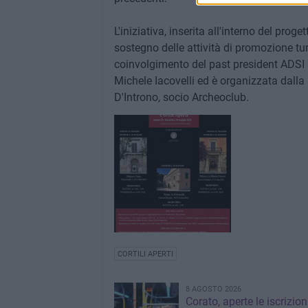
L'iniziativa, inserita all'interno del prog
sostegno delle attività di promozione turi
coinvolgimento del past president ADSI P
Michele Iacovelli ed è organizzata dal
D'Introno, socio Archeoclub.
CORTILI APERTI
8 AGOSTO 2026
Corato, aperte le iscrizion