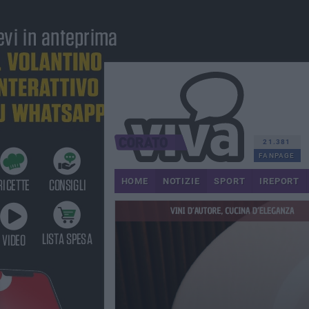
21.381
FANPAGE
HOME
NOTIZIE
SPORT
IREPORT