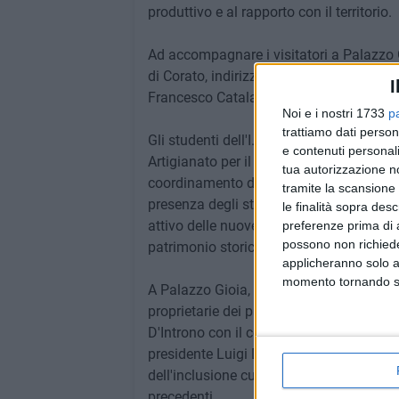
produttivo e al rapporto con il territorio.
Ad accompagnare i visitatori a Palazzo Gi
di Corato, indirizzo Enogastronomia e Osp
I
Francesco Catalano, con il coordinamen
Noi e i nostri 1733
p
trattiamo dati person
Gli studenti dell'I.I.S.S. "Aldo Moro – Se
e contenuti personali
Artigianato per il Made in Italy, diretto 
tua autorizzazione no
coordinamento del docente Nicola Ferrar
tramite la scansione 
presenza degli studenti conferma il valo
le finalità sopra des
attivo delle nuove generazioni nella con
preferenze prima di 
possono non richieder
patrimonio storico-culturale.
applicheranno solo a
momento tornando su 
A Palazzo Gioia, il percorso sarà inoltre
proprietarie dei palazzi, realizzati duran
D'Introno con il coinvolgimento dell'Unio
presidente Luigi D'Onofrio. L'iniziativa 
dell'inclusione culturale e dell'accessibi
precedenti.