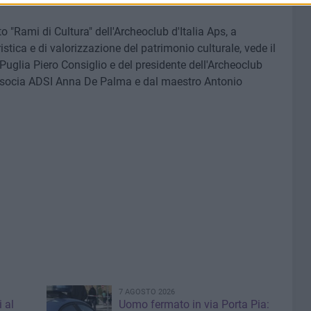
etto "Rami di Cultura" dell'Archeoclub d'Italia Aps, a
stica e di valorizzazione del patrimonio culturale, vede il
uglia Piero Consiglio e del presidente dell'Archeoclub
la socia ADSI Anna De Palma e dal maestro Antonio
7 AGOSTO 2026
i al
Uomo fermato in via Porta Pia: