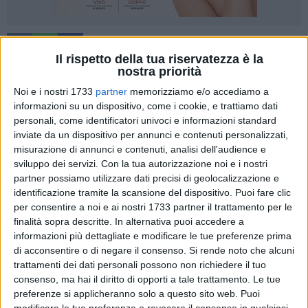
Il rispetto della tua riservatezza è la
nostra priorità
Noi e i nostri 1733
partner
memorizziamo e/o accediamo a
Il Senato Accademico dell'Università di Bari Aldo Moro in
informazioni su un dispositivo, come i cookie, e trattiamo dati
ragione dell'evolversi della situazione emergenziale e al fine
personali, come identificatori univoci e informazioni standard
di ridurre la mobilità studentesca, ha deliberato di prorogare
inviate da un dispositivo per annunci e contenuti personalizzati,
fino al 28 febbraio 2022 le seguenti misure.
misurazione di annunci e contenuti, analisi dell'audience e
sviluppo dei servizi.
Con la tua autorizzazione noi e i nostri
partner possiamo utilizzare dati precisi di geolocalizzazione e
Modalità di svolgimento delle lezioni
identificazione tramite la scansione del dispositivo. Puoi fare clic
Fino al 28 febbraio 2022, l'erogazione della didattica avverrà
per consentire a noi e ai nostri 1733 partner il trattamento per le
in modalità mista. Nel rispetto dei protocolli di sicurezza in
finalità sopra descritte. In alternativa puoi accedere a
informazioni più dettagliate e modificare le tue preferenze prima
vigore, la capienza massima di ciascuna aula sarà
di acconsentire o di negare il consenso.
Si rende noto che alcuni
determinata in considerazione delle specifiche condizioni
trattamenti dei dati personali possono non richiedere il tuo
strutturali e logistiche. L'accesso avverrà previa prenotazione
consenso, ma hai il diritto di opporti a tale trattamento. Le tue
attraverso l'App Prenota Uniba.
preferenze si applicheranno solo a questo sito web. Puoi
modificare le tue preferenze o revocare il consenso in qualsiasi