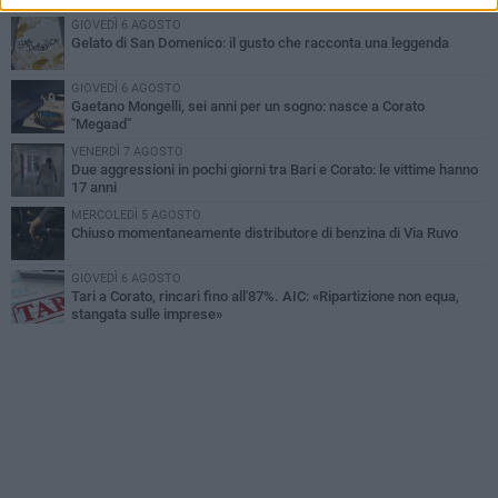
GIOVEDÌ 6 AGOSTO
Gelato di San Domenico: il gusto che racconta una leggenda
GIOVEDÌ 6 AGOSTO
Gaetano Mongelli, sei anni per un sogno: nasce a Corato
"Megaad"
VENERDÌ 7 AGOSTO
Due aggressioni in pochi giorni tra Bari e Corato: le vittime hanno
17 anni
MERCOLEDÌ 5 AGOSTO
Chiuso momentaneamente distributore di benzina di Via Ruvo
GIOVEDÌ 6 AGOSTO
Tari a Corato, rincari fino all'87%. AIC: «Ripartizione non equa,
stangata sulle imprese»