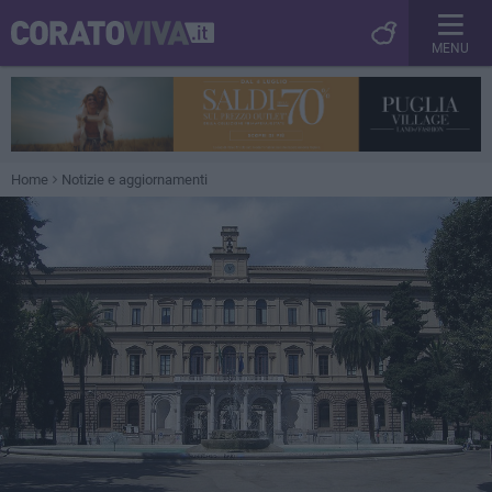
MENU
Home
Notizie e aggiornamenti