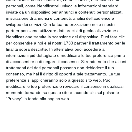
personali, come identificatori univoci e informazioni standard
periodo in cui la comunicazione sulla situazione
inviate da un dispositivo per annunci e contenuti personalizzati,
epidemiologica da coronavirus si è fatta costante e anche la
misurazione di annunci e contenuti, analisi dell'audience e
loro presenza accanto al capo del dipartimento della
sviluppo dei servizi.
Con la tua autorizzazione noi e i nostri
Protezione Civile o al Presidente del Consiglio è diventata
partner possiamo utilizzare dati precisi di geolocalizzazione e
quotidiana e famigliare. Un piccolo riquadro che per alcuni è
identificazione tramite la scansione del dispositivo. Puoi fare clic
una necessaria e rassicurante finestra sul mondo.
per consentire a noi e ai nostri 1733 partner il trattamento per le
finalità sopra descritte. In alternativa puoi accedere a
informazioni più dettagliate e modificare le tue preferenze prima
Sono gli interpreti LIS, fondamentali punti di riferimento per i
di acconsentire o di negare il consenso.
Si rende noto che alcuni
circa 250mila non udenti in Italia (Dato ENS – Ente
trattamenti dei dati personali possono non richiedere il tuo
Nazionale Sordi), ponti essenziali che rendono tutte le
consenso, ma hai il diritto di opporti a tale trattamento. Le tue
comunicazioni ufficiali fruibili e accessibili anche ai sordi,
preferenze si applicheranno solo a questo sito web. Puoi
evitandone l'emarginazione. Restano in ombra ma sono luce
modificare le tue preferenze o revocare il consenso in qualsiasi
e trasformano con le loro mani il silenzio in voce.
momento tornando su questo sito e facendo clic sul pulsante
"Privacy" in fondo alla pagina web.
«La LIS, Lingua dei Segni Italiana, è la lingua usata dalle
persone sorde e udenti appartenenti alla comunità sorda
italiana ed è un sistema comunicativo che utilizza il canale
visivo-gestuale, integro nelle persone sorde. La LIS non è