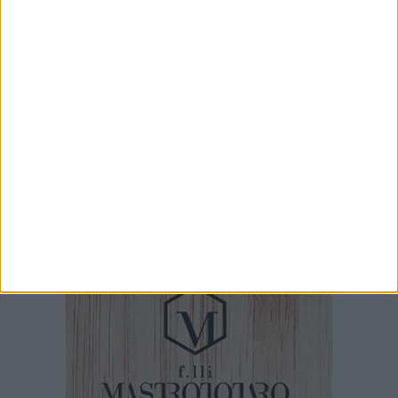
Gelato di San Domenico: il gusto che racconta
una leggenda
6 AGOSTO 2026
Tari a Corato, rincari fino all'87%. AIC:
«Ripartizione non equa, stangata sulle
imprese»
5 AGOSTO 2026
Giuseppe Mangione porta Corato sul podio
della Quadrortathon: primo nella categoria
M65