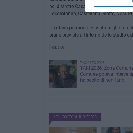
nel distretto Casamassima, Gioia del Coll
Locorotondo, Castellana Grotte, Noci, P
Gli utenti potranno consultare gli orari di
orarie previste all'interno dello studio d
ASL BARI
7 AGOSTO 2026
TARI 2026, Zona Comune:
Comune poteva interveni
ha scelto di non farlo
Altri contenuti a tema