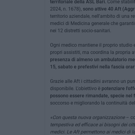
territoriale della ASL Bari.
Come stabilit
2024, n. 1678),
sono attive 40
Aft (Aggre
territorio aziendale, nell'ambito di una r
medici di Medicina generale che garanti
nei 12 distretti socio-sanitari.
Ogni medico mantiene il proprio studio e 
propri assistiti, ma coordina la propria att
presenza di almeno un ambulatorio me
15, sabato e prefestivi nella fascia orar
Grazie alle Aft i cittadini avranno un p
disponibile. L'obiettivo è
potenziare l'of
possono essere rimandate, specie nel 
soccorso e migliorando la continuità del
«Con questa nuova organizzazione
– co
tempestiva ed efficace ai bisogni dei citta
medici. Le Aft permettono ai medici di la