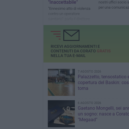
"Inaccettabile"
nostri uffici socio s
per una comunicaz
"Ennesimo atto di violenza
importante che la r
contro un operatore
Chiama e ascolta 
sanitario": parla il direttore
generale Luigi Fruscio
RICEVI AGGIORNAMENTI E
CONTENUTI DA CORATO
GRATIS
NELLA TUA E-MAIL
7 AGOSTO 2026
Palazzetto, tensostatico 
copertura del Baskin: co
torna
6 AGOSTO 2026
Gaetano Mongelli, sei ann
un sogno: nasce a Corat
"Megaad"