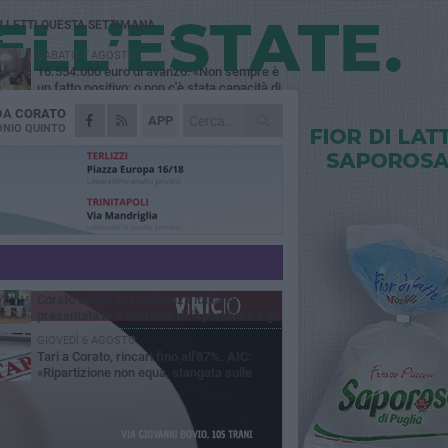
Ù LETTI QUESTA SETTIMANA
SABATO 1 AGOSTO
16.554.000 euro di avanzo: «Non sempre è
un fatto positivo: o non c'è stata capacità di
sa o le entrate sono state troppo alte»
 DA
CORATO
MERCOLEDÌ 5 AGOSTO
APP
Chiuso momentaneamente distributore di
NIO QUINTO
benzina di Via Ruvo
SABATO 1 AGOSTO
Centro storico, l'assessore Marcone
risponde agli esercenti: «Siamo ai nastri di
rtenza»
GIOVEDÌ 6 AGOSTO
Gelato di San Domenico: il gusto che
racconta una leggenda
MERCOLEDÌ 5 AGOSTO
Corato celebra l'eccellenza italiana:
presentata la V edizione di "Aperitivo tra gli
vi"
GIOVEDÌ 6 AGOSTO
Tari a Corato, rincari fino all'87%. AIC:
«Ripartizione non equa, stangata sulle
prese»