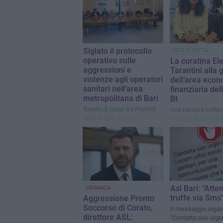
Siglato il protocollo
VITA DI CITTÀ
operativo sulle
La coratina El
aggressioni e
Tarantini alla 
violenze agli operatori
dell’area econ
sanitari nell’area
finanziaria del
metropolitana di Bari
Bt
Tavolo di lavori tra Prefetti
Una carriera brillan
della Puglia, Forze
servizio della collet
dell’Ordine e i vertici del
sistema sanitario regionale
Asl Bari: "Atten
CRONACA
truffe via Sms
Aggressione Pronto
Soccorso di Corato,
Il messaggio ingan
direttore ASL:
"Contatta con urge