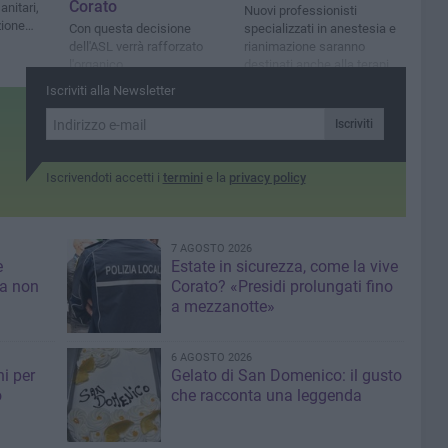
Corato
anitari,
Nuovi professionisti
ione
Con questa decisione
specializzati in anestesia e
iguarda.
dell'ASL verrà rafforzato
rianimazione saranno
al numero"
l'organico
destinati anche alla terapia
intensiva di nuova
Iscriviti alla Newsletter
attivazione a Corato
Iscriviti
Iscrivendoti accetti i
termini
e la
privacy policy
7 AGOSTO 2026
e
Estate in sicurezza, come la vive
sa non
Corato? «Presidi prolungati fino
a mezzanotte»
6 AGOSTO 2026
i per
Gelato di San Domenico: il gusto
o
che racconta una leggenda