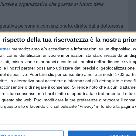
lturale e organizzativa che guarda al futuro della
operativa personale convenzionato, dirette dalla dottoressa
 Medicina generale, sono al lavoro in queste ore per
l rispetto della tua riservatezza è la nostra prior
con una informazione diffusa e capillare sul territorio
artner
memorizziamo e/o accediamo a informazioni su un dispositivo, c
ali, come identificatori univoci e informazioni standard inviate da un di
zzati, misurazione di annunci e contenuti, analisi dell'audience e svilupp
re visitati anche in assenza del proprio medico
, potranno
i e i nostri partner possiamo utilizzare dati precisi di geolocalizzazione 
'accesso ai propri dati clinici, tramite
strumenti
del dispositivo. Puoi fare clic per consentire a noi e ai nostri 1733 partn
elettronico, ricetta elettronica, scheda sanitaria
critte. In alternativa puoi accedere a informazioni più dettagliate e modif
acconsentire o di negare il consenso.
Si rende noto che alcuni trattamen
e il tuo consenso, ma hai il diritto di opporti a tale trattamento. Le tue
ranno così distribuite: 8 nel distretto socio sanitario unico
 questo sito web. Puoi modificare le tue preferenze o revocare il conse
o, 3 nel distretto Ruvo di Puglia, Terlizzi, Corato, 2 nel
questo sito e facendo clic sul pulsante "Privacy" in fondo alla pagina
istretto Altamura, Gravina-Poggiorsini, Santeramo in Colle, 3
o-Grumo, Cassano Murge, Sannicandro, 2 nel distretto
to Adelfia, Valenzano, Capurso-Cellamare, Triggiano, 3 nel
liano, 3 nel distretto Conversano, Monopoli, Polignano, 3