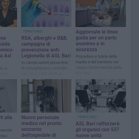
Aggiornate le linee
TERRITORIO
guida per un parto
ena
RSA, alberghi e B&B,
anonimo e in
guida
campagna di
sicurezza
omico-
prevenzione anti-
la Asl
Legionella di ASL Bari
Procedure a tutela della
madre e del bambino nei
In campo azioni preventive
cinque Centri nascita della
di sorveglianza e controllo
te al
ASL Bari
per circa 1.400 strutture
tività
ti alle
Nuovo personale
TERRITORIO
"
medico nel pronto
ASL Bari rafforzerà
soccorso
gli organici con 537
nevole:
dell'ospedale di
nuove unità
nza i