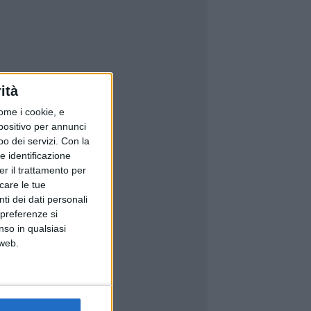
ità
ome i cookie, e
spositivo per annunci
o dei servizi.
Con la
e identificazione
er il trattamento per
icare le tue
ti dei dati personali
 preferenze si
nso in qualsiasi
 web.