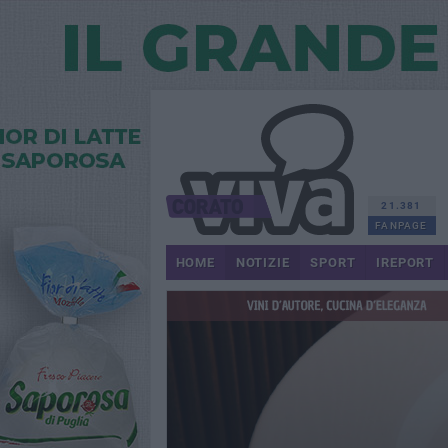
21.381
FANPAGE
HOME
NOTIZIE
SPORT
IREPORT