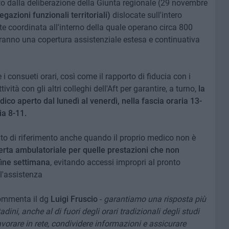
o dalla deliberazione della Giunta regionale (29 novembre
gazioni funzionali territoriali)
dislocate sull'intero
ete coordinata all'interno della quale operano circa 800
ranno una copertura assistenziale estesa e continuativa
i consueti orari, così come il rapporto di fiducia con i
ività con gli altri colleghi dell'Aft per garantire, a turno,
la
dico aperto
dal lunedì al venerdì, nella fascia oraria 13-
ia 8-11.
unto di riferimento anche quando il proprio medico non è
ferta ambulatoriale per quelle prestazioni che non
fine settimana
, evitando accessi impropri al pronto
l'assistenza
mmenta il dg
Luigi Fruscio
-
garantiamo una risposta più
dini, anche al di fuori degli orari tradizionali degli studi
vorare in rete, condividere informazioni e assicurare