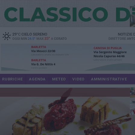
PI
spe
29
°C
CIELO SERENO
NOTIZIE
33°
OGGI MIN
24.5°
MAX
A
CORATO
DIRETTORE
ANTO
pa
RUBRICHE
AGENDA
METEO
VIDEO
AMMINISTRATIVE
Uli
im