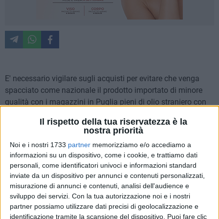
E' necessario vigilare sugli acquisti per evitare che venga
spacciato come nazionale il prodotto importato di minore
qualità con i magazzini in Puglia pieni di olio straniero con
un aumento del 51% rispetto all'anno scorso. E' quanto
Il rispetto della tua riservatezza è la
afferma Coldiretti Puglia, sulla base dell'analisi dei dati del
nostra priorità
report Frantoio Italia redatto dall'organismo di controllo
Noi e i nostri 1733
partner
memorizziamo e/o accediamo a
ICQRF del Ministero delle Politiche Agricole.
informazioni su un dispositivo, come i cookie, e trattiamo dati
personali, come identificatori univoci e informazioni standard
In queste condizioni è importante verificare attentamente
inviate da un dispositivo per annunci e contenuti personalizzati,
l'etichetta anche se – denuncia la Coldiretti regionale - sulle
misurazione di annunci e contenuti, analisi dell'audience e
bottiglie di extravergine ottenute da olive straniere in vendita
sviluppo dei servizi.
Con la tua autorizzazione noi e i nostri
partner possiamo utilizzare dati precisi di geolocalizzazione e
nei supermercati è quasi impossibile nella stragrande
identificazione tramite la scansione del dispositivo. Puoi fare clic