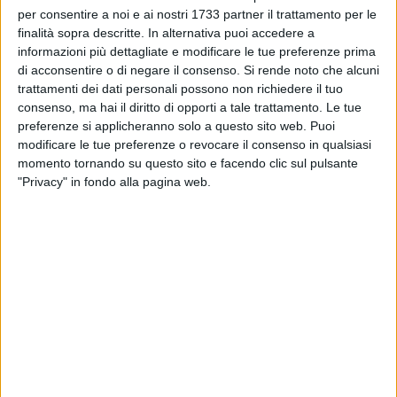
maggioranza dei casi, leggere le scritte "miscele di oli di
per consentire a noi e ai nostri 1733 partner il trattamento per le
oliva comunitari", "miscele di oli di oliva non comunitari" o
finalità sopra descritte. In alternativa puoi accedere a
"miscele di oli di oliva comunitari e non comunitari"
informazioni più dettagliate e modificare le tue preferenze prima
obbligatorie per legge nelle etichette dell'olio di oliva. La
di acconsentire o di negare il consenso.
Si rende noto che alcuni
scritta – precisa la Coldiretti regionale - è riportata in
trattamenti dei dati personali possono non richiedere il tuo
caratteri molto piccoli, posti dietro la bottiglia e, in molti casi,
consenso, ma hai il diritto di opporti a tale trattamento. Le tue
preferenze si applicheranno solo a questo sito web. Puoi
in una posizione sull'etichetta che la rende difficilmente
modificare le tue preferenze o revocare il consenso in qualsiasi
visibile tanto che i consumatori dovrebbero fare la spesa con
momento tornando su questo sito e facendo clic sul pulsante
la lente di ingrandimento per poter scegliere
"Privacy" in fondo alla pagina web.
consapevolmente.
Il consiglio della Coldiretti è quello di diffidare dei prezzi
troppo bassi, acquistare extravergini a denominazione di
origine Dop e Igp, quelli in cui è esplicitamente indicato che
sono stati ottenuti al 100 per 100 da olive italiane o di
comperare direttamente dai produttori olivicoli, nei frantoi o
nei mercati di Campagna Amica dove è possibile assaggiare
l'olio EVO prima di comprarlo e riconoscerne le
caratteristiche positive.