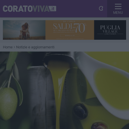
MENU
Home
Notizie e aggiornamenti