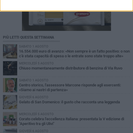
PIÙ LETTI QUESTA SETTIMANA
SABATO 1 AGOSTO
16.554.000 euro di avanzo: «Non sempre è un fatto positivo: o non
c'è stata capacità di spesa o le entrate sono state troppo alte»
MERCOLEDÌ 5 AGOSTO
Chiuso momentaneamente distributore di benzina di Via Ruvo
SABATO 1 AGOSTO
Centro storico, l'assessore Marcone risponde agli esercenti:
«Siamo ai nastri di partenza»
GIOVEDÌ 6 AGOSTO
Gelato di San Domenico: il gusto che racconta una leggenda
MERCOLEDÌ 5 AGOSTO
Corato celebra l'eccellenza italiana: presentata la V edizione di
"Aperitivo tra gli Ulivi"
GIOVEDÌ 6 AGOSTO