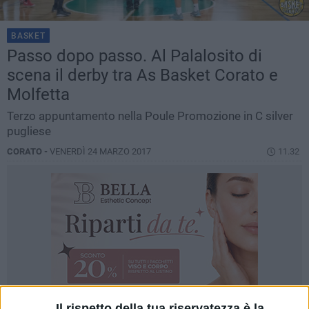
BASKET
Passo dopo passo. Al Palalosito di
scena il derby tra As Basket Corato e
Molfetta
Terzo appuntamento nella Poule Promozione in C silver
pugliese
CORATO -
VENERDÌ 24 MARZO 2017
11.32
Il rispetto della tua riservatezza è la