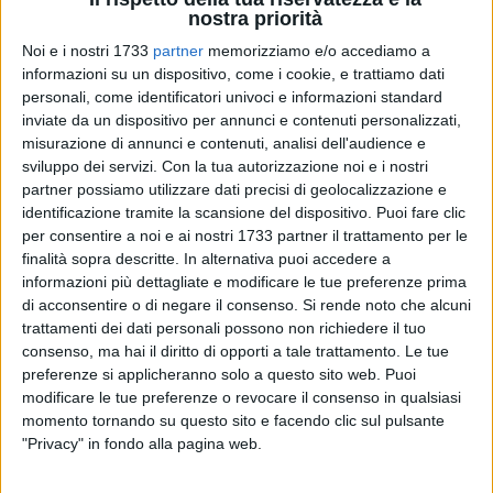
nostra priorità
Noi e i nostri 1733
partner
memorizziamo e/o accediamo a
informazioni su un dispositivo, come i cookie, e trattiamo dati
personali, come identificatori univoci e informazioni standard
5
inviate da un dispositivo per annunci e contenuti personalizzati,
misurazione di annunci e contenuti, analisi dell'audience e
sviluppo dei servizi.
Con la tua autorizzazione noi e i nostri
partner possiamo utilizzare dati precisi di geolocalizzazione e
Passo dopo passo. Partita dopo partita. E' questo il mantra
identificazione tramite la scansione del dispositivo. Puoi fare clic
in casa A.S. Basket Corato alla vigilia del terzo
per consentire a noi e ai nostri 1733 partner il trattamento per le
appuntamento nella Poule Promozione in C silver pugliese. I
finalità sopra descritte. In alternativa puoi accedere a
neroverdi, infatti, dopo i successi con Barletta e Brindisi,
informazioni più dettagliate e modificare le tue preferenze prima
ospitano al PalaLosito ( Domenica 26 Marzo, ore 18) la
di acconsentire o di negare il consenso.
Si rende noto che alcuni
Pallacanestro Molfetta, in un derby avvincente e cruciale per
trattamenti dei dati personali possono non richiedere il tuo
gli scenari di classifica.
consenso, ma hai il diritto di opporti a tale trattamento. Le tue
preferenze si applicheranno solo a questo sito web. Puoi
modificare le tue preferenze o revocare il consenso in qualsiasi
La trasferta in terra brindisina ha ricordato ai coratini che
momento tornando su questo sito e facendo clic sul pulsante
non esistono partite dall'esito già scritto e che ogni singola
"Privacy" in fondo alla pagina web.
gara nasconde inside e trappole da evitare. Leoncavallo e
compagni, hanno però dimostrato di avere carattere e