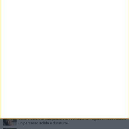
PIÙ LETTI QUESTA SETTIMANA
MERCOLEDÌ 5 AGOSTO
Giuseppe Mangione porta Corato sul podio della Quadrortathon:
primo nella categoria M65
LUNEDÌ 3 AGOSTO
ErbeNobili Basket Corato, Vincenzo Mazzilli nuovo direttore
generale
GIOVEDÌ 30 LUGLIO
Corato Calcio al campionato di Promozione Pugliese: «Costruiamo
un percorso solido e duraturo»