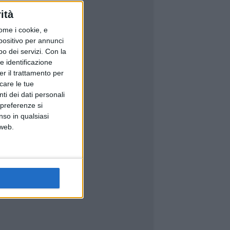
ità
ome i cookie, e
spositivo per annunci
o dei servizi.
Con la
e identificazione
er il trattamento per
icare le tue
ti dei dati personali
 preferenze si
nso in qualsiasi
 web.