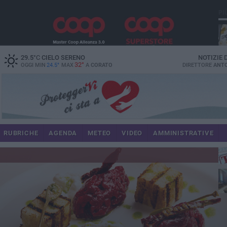
PI
29.5
°C
CIELO SERENO
NOTIZIE
32°
OGGI MIN
24.5°
MAX
A
CORATO
DIRETTORE
ANTO
RUBRICHE
AGENDA
METEO
VIDEO
AMMINISTRATIVE
im
spe