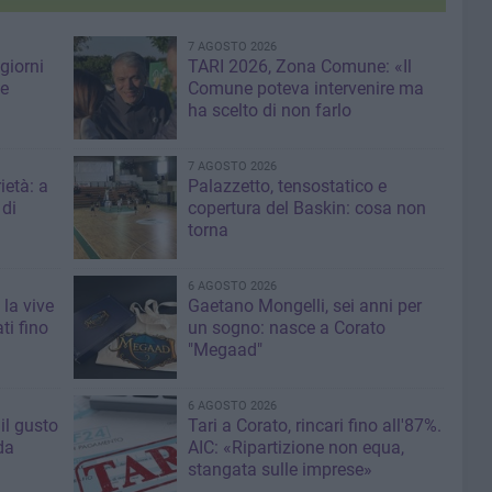
7 AGOSTO 2026
giorni
TARI 2026, Zona Comune: «Il
me
Comune poteva intervenire ma
ha scelto di non farlo
7 AGOSTO 2026
ietà: a
Palazzetto, tensostatico e
 di
copertura del Baskin: cosa non
torna
6 AGOSTO 2026
 la vive
Gaetano Mongelli, sei anni per
ti fino
un sogno: nasce a Corato
"Megaad"
6 AGOSTO 2026
il gusto
Tari a Corato, rincari fino all'87%.
da
AIC: «Ripartizione non equa,
stangata sulle imprese»