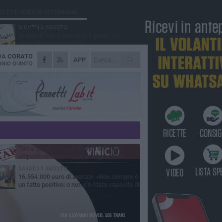
Ù LETTI QUESTA SETTIMANA
GIOVEDÌ 6 AGOSTO
Gelato di San Domenico: il gusto che
racconta una leggenda
 DA
CORATO
VENERDÌ 7 AGOSTO
APP
Uomo fermato in via Porta Pia: intervento
NIO QUINTO
lampo degli agenti in borghese
GIOVEDÌ 6 AGOSTO
Gaetano Mongelli, sei anni per un sogno:
nasce a Corato "Megaad"
MERCOLEDÌ 5 AGOSTO
Chiuso momentaneamente distributore di
benzina di Via Ruvo
GIOVEDÌ 6 AGOSTO
Tari a Corato, rincari fino all'87%. AIC:
«Ripartizione non equa, stangata sulle
prese»
SABATO 1 AGOSTO
16.554.000 euro di avanzo: «Non sempre è
un fatto positivo: o non c'è stata capacità di
sa o le entrate sono state troppo alte»