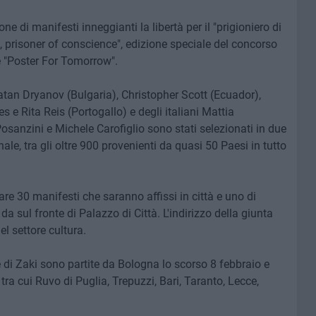
ne di manifesti inneggianti la libertà per il "prigioniero di
ki, prisoner of conscience", edizione speciale del concorso
 "Poster For Tomorrow".
atan Dryanov (Bulgaria), Christopher Scott (Ecuador),
e Rita Reis (Portogallo) e degli italiani Mattia
sanzini e Michele Carofiglio sono stati selezionati in due
ale, tra gli oltre 900 provenienti da quasi 50 Paesi in tutto
re 30 manifesti che saranno affissi in città e uno di
da sul fronte di Palazzo di Città. L'indirizzo della giunta
l settore cultura.
ne di Zaki sono partite da Bologna lo scorso 8 febbraio e
ra cui Ruvo di Puglia, Trepuzzi, Bari, Taranto, Lecce,