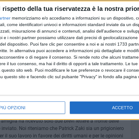
l rispetto della tua riservatezza è la nostra prior
nte egiziano del Gemma (Master Erasmus Mundus che si
artner
memorizziamo e/o accediamo a informazioni su un dispositivo, c
) dell'Alma Mater Studiorum – Università di Bologna,
ali, come identificatori univoci e informazioni standard inviate da un di
pena atterrato con un volo proveniente dall'Italia. Dopo
zzati, misurazione di annunci e contenuti, analisi dell'audience e svilupp
i e i nostri partner possiamo utilizzare dati precisi di geolocalizzazione 
re il giorno dopo, 8 febbraio, di fronte alla procura della
del dispositivo. Puoi fare clic per consentire a noi e ai nostri 1733 partn
resto. Il mandato di cattura contiene le accuse di minaccia
critte. In alternativa puoi accedere a informazioni più dettagliate e modif
anifestazione illegale, sovversione, diffusione di notizie
acconsentire o di negare il consenso.
Si rende noto che alcuni trattamen
o estenuanti rinvii, le prime due udienze del processo si
e il tuo consenso, ma hai il diritto di opporti a tale trattamento. Le tue
a, quella di domenica 26, il giovane studente –
 questo sito web. Puoi modificare le tue preferenze o revocare il conse
avvocati per la prima volta dal 7 marzo. Il 25 agosto,
questo sito e facendo clic sul pulsante "Privacy" in fondo alla pagina
 sua madre, per un breve colloquio. Il 7 dicembre il
 antiterrorismo del tribunale del Cairo annuncia il rinnovo
Il 19 dicembre Patrick incontra nuovamente la madre nel
ntalmente esausto, non ne posso più di stare qui e mi
PIÙ OPZIONI
ACCETTO
ico mentre sono qui invece che con i miei amici a
amiglia ha ricevuto solo due brevi lettere a fronte delle
inviato. Noi riteniamo che Patrick Zaki sia un prigioniero
il suo lavoro in favore dei diritti umani e per le opinioni