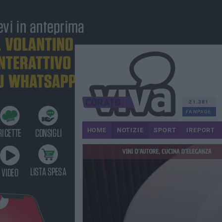
21.381
FANPAGE
HOME
NOTIZIE
SPORT
IREPORT