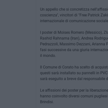
Un appello che si concretizza nell'affissio
coscienza", vincitori di "Free Patrick Za
internazionale di comunicazione sociale
I poster di Moises Romero (Messico), Zl
Rashid Rahnama (Iran), Andrea Rodrigues 
Pedrazzoli, Massimo Dezzani, Arianna Po
fasi successive da una giuria internazion
il mondo.
Il Comune di Corato ha scelto di acquista
questi sarà installato su pannelli in PVC 
sarà eseguito a breve dal responsabile de
Le affissioni dei poster per la liberazio
hanno coinvolto diversi comuni pugliesi t
Brindisi.