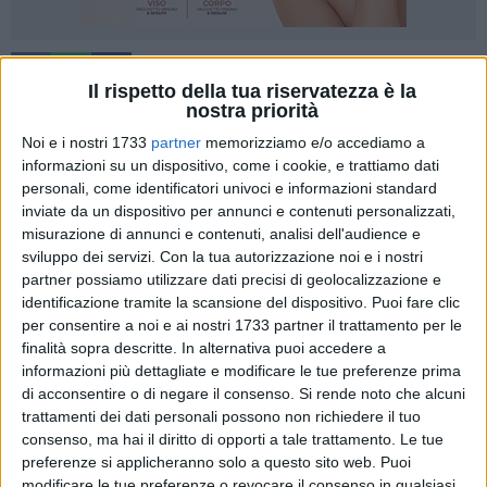
6
Il rispetto della tua riservatezza è la
nostra priorità
Noi e i nostri 1733
partner
memorizziamo e/o accediamo a
"Anche l'ultimo scoglio è stato superato. Il Consiglio dei
informazioni su un dispositivo, come i cookie, e trattiamo dati
Ministri ha dato il via libera definitivo alla legge regionale
personali, come identificatori univoci e informazioni standard
contro i danni da fauna selvatica che colma un vuoto
inviate da un dispositivo per annunci e contenuti personalizzati,
misurazione di annunci e contenuti, analisi dell'audience e
normativo durato decenni e cambia l'approccio
sviluppo dei servizi.
Con la tua autorizzazione noi e i nostri
all'indennizzo dei danni che saranno calcolati sulla scorta
partner possiamo utilizzare dati precisi di geolocalizzazione e
dei mercuriali delle Camere di Commercio relativi al valore
identificazione tramite la scansione del dispositivo. Puoi fare clic
effettivo delle produzioni agricole, zootecniche e
per consentire a noi e ai nostri 1733 partner il trattamento per le
dell'acquacoltura perse. Abbiamo fatto pressing affinché si
finalità sopra descritte. In alternativa puoi accedere a
passasse dalle parole ai fatti sul delicato tema della fauna
informazioni più dettagliate e modificare le tue preferenze prima
selvatica che mette a repentaglio l'incolumità pubblica e
di acconsentire o di negare il consenso.
Si rende noto che alcuni
trattamenti dei dati personali possono non richiedere il tuo
arreca danni al settore agricolo. Le nostre istanze sono state
consenso, ma hai il diritto di opporti a tale trattamento. Le tue
accolte e fatte proprie dal Presidente della IV^ Commissione
preferenze si applicheranno solo a questo sito web. Puoi
consiliare, il consigliere Pentassuglia che ha portato in
modificare le tue preferenze o revocare il consenso in qualsiasi