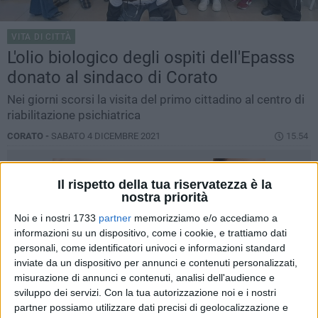
VITA DI CITTÀ
L'olio biologico degli ospiti dell'Epasss
donato al sindaco di Corato
Nei giorni scorsi la visita del primo cittadino al centro di
riabilitazione psichiatrica
CORATO -
SABATO 4 DICEMBRE 2021
15.54
Il rispetto della tua riservatezza è la
nostra priorità
Noi e i nostri 1733
partner
memorizziamo e/o accediamo a
informazioni su un dispositivo, come i cookie, e trattiamo dati
personali, come identificatori univoci e informazioni standard
inviate da un dispositivo per annunci e contenuti personalizzati,
misurazione di annunci e contenuti, analisi dell'audience e
sviluppo dei servizi.
Con la tua autorizzazione noi e i nostri
partner possiamo utilizzare dati precisi di geolocalizzazione e