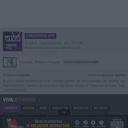
CORATOVIVA APP
Scarica l'applicazione per iPhone,
iPad e Android e ricevi notizie push
Contatti
Policy e Privacy
GOCITY NEWS PLATFORM
Notizie da
Corato
Direttore
Antonio Quinto
© 2016-2026 CoratoViva è un portale gestito da InnovaNews srl. Partita iva
08059640725. Testata giornalistica registrata presso il Tribunale di Trani. Tutti
i diritti riservati.
CORATO
ANDRIA
BARI
BARLETTA
BISCEGLIE
BITONTO
CANOSA
CERIGNOLA
GIOVINAZZO
MARGHERITA DI SAVOIA
MINERVINO
MODUGNO
MOLFETTA
PUGLIA
RUVO