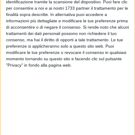
identificazione tramite la scansione del dispositivo. Puoi fare clic
per consentire a noi e ai nostri 1733 partner il trattamento per le
finalità sopra descritte. In alternativa puoi accedere a
informazioni più dettagliate e modificare le tue preferenze prima
di acconsentire o di negare il consenso.
Si rende noto che alcuni
trattamenti dei dati personali possono non richiedere il tuo
consenso, ma hai il diritto di opporti a tale trattamento. Le tue
Una mattinata speciale quella vissuta nei giorni scorsi dagli
preferenze si applicheranno solo a questo sito web. Puoi
ospiti della Comunità Riabilitativa Psichiatrica Epasss di
modificare le tue preferenze o revocare il consenso in qualsiasi
Corato.
momento tornando su questo sito e facendo clic sul pulsante
"Privacy" in fondo alla pagina web.
Insieme agli operatori, al Responsabile Sanitario dott.ssa
Marilù Liso, allo Psicologo dott. Saverio Costantino e al
coordinatore Giuseppe Cascella, gli ospiti hanno accolto
nella loro casa il sindaco di Corato De Benedittis.
La Fondazione Epasss - Ente Provinciale Acli Servizi Sociali
Sanitari - in collaborazione con le Asl Bat, Ba e Ta è da oltre
quarant'anni una colonna portante della Riabilitazione
Psichiatrica. Un punto di riferimento per tante famiglie che si