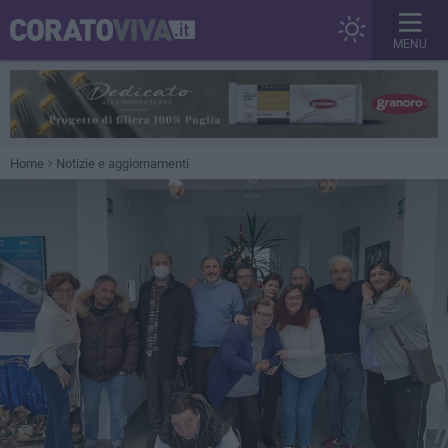
MENU
Home
Notizie e aggiornamenti