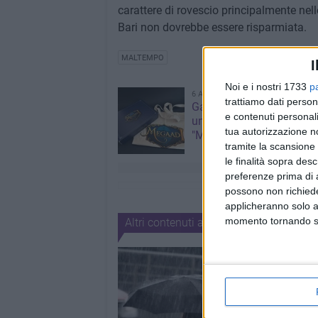
carattere di rovescio principalmente nell
Bari non dovrebbe essere risparmiata.
MALTEMPO
I
Noi e i nostri 1733
p
6 AGOSTO 2026
trattiamo dati person
Gaetano Mongelli, sei ann
e contenuti personali
un sogno: nasce a Corat
tua autorizzazione no
"Megaad"
tramite la scansione 
le finalità sopra des
preferenze prima di 
possono non richieder
applicheranno solo a
momento tornando su 
Altri contenuti a tema