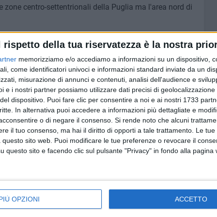
e zone centro-settentrionali della Puglia ma l'area nord di
l rispetto della tua riservatezza è la nostra prior
artner
memorizziamo e/o accediamo a informazioni su un dispositivo, c
6 AGOSTO 2026
ali, come identificatori univoci e informazioni standard inviate da un di
i per
Gelato di San Domenico: il gusto
zzati, misurazione di annunci e contenuti, analisi dell'audience e svilupp
o
che racconta una leggenda
i e i nostri partner possiamo utilizzare dati precisi di geolocalizzazione 
del dispositivo. Puoi fare clic per consentire a noi e ai nostri 1733 partn
critte. In alternativa puoi accedere a informazioni più dettagliate e modif
acconsentire o di negare il consenso.
Si rende noto che alcuni trattamen
e il tuo consenso, ma hai il diritto di opporti a tale trattamento. Le tue
 questo sito web. Puoi modificare le tue preferenze o revocare il conse
questo sito e facendo clic sul pulsante "Privacy" in fondo alla pagina
PIÙ OPZIONI
ACCETTO