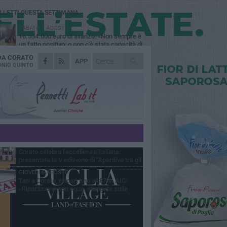
Ù LETTI QUESTA SETTIMANA
SABATO 1 AGOSTO
16.554.000 euro di avanzo: «Non sempre è
un fatto positivo: o non c'è stata capacità di
sa o le entrate sono state troppo alte»
 DA
CORATO
MERCOLEDÌ 5 AGOSTO
APP
Chiuso momentaneamente distributore di
NIO QUINTO
benzina di Via Ruvo
SABATO 1 AGOSTO
Centro storico, l'assessore Marcone
risponde agli esercenti: «Siamo ai nastri di
rtenza»
GIOVEDÌ 6 AGOSTO
Gelato di San Domenico: il gusto che
racconta una leggenda
MERCOLEDÌ 5 AGOSTO
Corato celebra l'eccellenza italiana:
presentata la V edizione di "Aperitivo tra gli
vi"
GIOVEDÌ 6 AGOSTO
Tari a Corato, rincari fino all'87%. AIC:
«Ripartizione non equa, stangata sulle
prese»