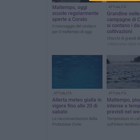
Maltempo, oggi
ATTUALITÀ
scuole regolarmente
Grandine nelle
aperte a Corato
campagne di C
si contano i da
Il messaggio del sindaco
coltivazioni
per il maltempo di oggi
Chicchi di grandi 
colpiscono vigne e 
ATTUALITÀ
ATTUALITÀ
Allerta meteo gialla in
Maltempo, pio
vigore fino alle 20 di
intense e temp
sabato
previsti nel w
Le raccomandazioni della
Temperature in cal
Protezione Civile
sull'intero territori