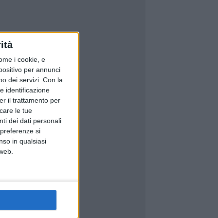
ità
ome i cookie, e
spositivo per annunci
o dei servizi.
Con la
e identificazione
er il trattamento per
icare le tue
ti dei dati personali
 preferenze si
nso in qualsiasi
 web.