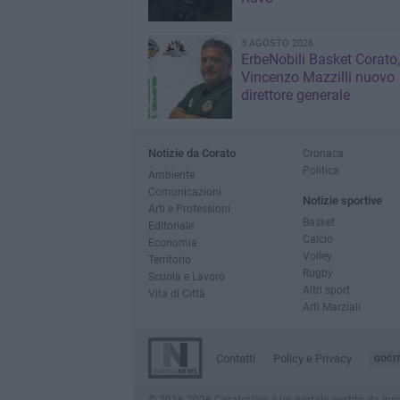
3 AGOSTO 2026
ErbeNobili Basket Corato,
Vincenzo Mazzilli nuovo
direttore generale
Notizie da Corato
Cronaca
Politica
Ambiente
Comunicazioni
Notizie sportive
Arti e Professioni
Basket
Editoriale
Calcio
Economia
Volley
Territorio
Rugby
Scuola e Lavoro
Altri sport
Vita di Città
Arti Marziali
Contatti
Policy e Privacy
GOCI