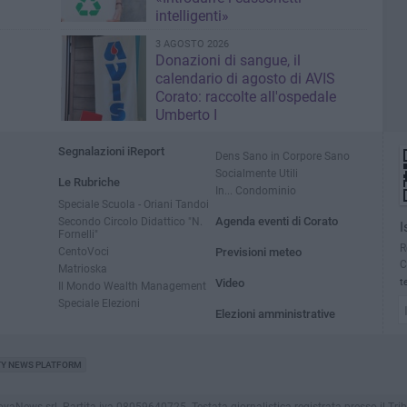
intelligenti»
3 AGOSTO 2026
Donazioni di sangue, il
calendario di agosto di AVIS
Corato: raccolte all'ospedale
Umberto I
Segnalazioni iReport
Dens Sano in Corpore Sano
Socialmente Utili
Le Rubriche
In... Condominio
Speciale Scuola - Oriani Tandoi
Secondo Circolo Didattico "N.
Agenda eventi di Corato
I
Fornelli"
R
CentoVoci
Previsioni meteo
C
Matrioska
Video
t
Il Mondo Wealth Management
Speciale Elezioni
Elezioni amministrative
TY NEWS PLATFORM