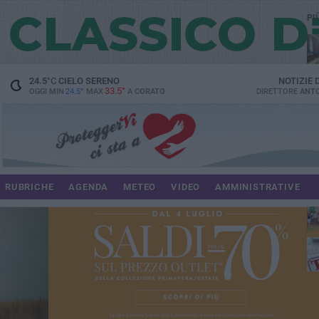
PI
spe
24.5
°C
CIELO SERENO
NOTIZIE
33.5°
OGGI MIN
24.5°
MAX
A
CORATO
DIRETTORE
ANTO
pa
RUBRICHE
AGENDA
METEO
VIDEO
AMMINISTRATIVE
Uli
im