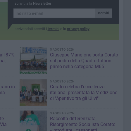
Iscriviti alla Newsletter
Iscriviti
Iscrivendoti accetti i
termini
e la
privacy policy
5 AGOSTO 2026
 all'87%.
Giuseppe Mangione porta Corato
ua,
sul podio della Quadrortathon:
primo nella categoria M65
5 AGOSTO 2026
trano in
Corato celebra l'eccellenza
 ma
italiana: presentata la V edizione
di "Aperitivo tra gli Ulivi"
3 AGOSTO 2026
te
Raccolta differenziata,
 Via
Risorgimento Socialista Corato:
«Introdurre i cassonetti