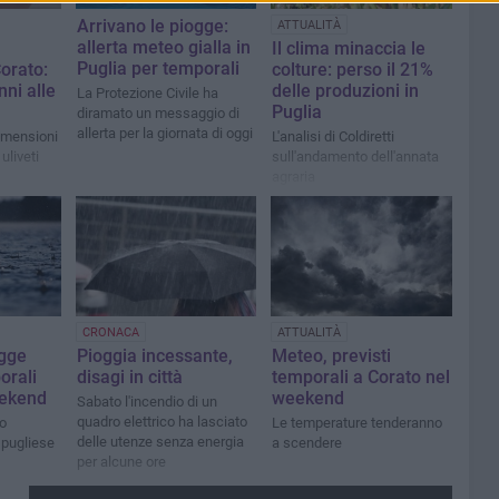
Arrivano le piogge:
ATTUALITÀ
allerta meteo gialla in
Il clima minaccia le
Puglia per temporali
orato:
colture: perso il 21%
nni alle
delle produzioni in
La Protezione Civile ha
Puglia
diramato un messaggio di
allerta per la giornata di oggi
dimensioni
L'analisi di Coldiretti
uliveti
sull'andamento dell'annata
agraria
CRONACA
ATTUALITÀ
gge
Pioggia incessante,
Meteo, previsti
orali
disagi in città
temporali a Corato nel
eekend
weekend
Sabato l'incendio di un
quadro elettrico ha lasciato
o
Le temperature tenderanno
delle utenze senza energia
o pugliese
a scendere
per alcune ore