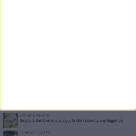
Tari a Corato, rincari fino all'87%. AIC:
«Ripartizione non equa, stangata sulle
imprese»
PIÙ LETTI QUESTA SETTIMANA
GIOVEDÌ 6 AGOSTO
Gelato di San Domenico: il gusto che racconta una leggenda
VENERDÌ 7 AGOSTO