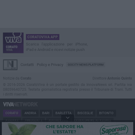
CORATOVIVA APP
Scarica l'applicazione per iPhone,
iPad e Android e ricevi notizie push
Contatti
Policy e Privacy
GOCITY NEWS PLATFORM
Notizie da
Corato
Direttore
Antonio Quinto
© 2016-2026 CoratoViva è un portale gestito da InnovaNews srl. Partita iva
08059640725. Testata giornalistica registrata presso il Tribunale di Trani. Tutti
i diritti riservati.
CORATO
ANDRIA
BARI
BARLETTA
BISCEGLIE
BITONTO
CANOSA
CERIGNOLA
GIOVINAZZO
MARGHERITA DI SAVOIA
MINERVINO
MODUGNO
MOLFETTA
PUGLIA
RUVO