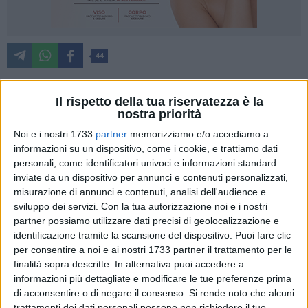
44
Il rispetto della tua riservatezza è la
La Sezione Protezione Civile della Regione Puglia ha
nostra priorità
diramato, con messaggio del 16 agosto 2024, lo stato di
Noi e i nostri 1733
partner
memorizziamo e/o accediamo a
allerta meteo gialla per tutta la Puglia (ad eccezione del
informazioni su un dispositivo, come i cookie, e trattiamo dati
Salento),
dalle 8 del 17 agosto e per le successive 12 ore
.
personali, come identificatori univoci e informazioni standard
Sono previste precipitazioni da isolate a sparse, a prevalente
inviate da un dispositivo per annunci e contenuti personalizzati,
misurazione di annunci e contenuti, analisi dell'audience e
carattere di rovescio o temporale, sulla Puglia centro-
sviluppo dei servizi.
Con la tua autorizzazione noi e i nostri
settentrionale, con quantitativi cumulati deboli o
partner possiamo utilizzare dati precisi di geolocalizzazione e
puntualmente moderati.
identificazione tramite la scansione del dispositivo. Puoi fare clic
per consentire a noi e ai nostri 1733 partner il trattamento per le
Si raccomanda di osservare le buone norme
finalità sopra descritte. In alternativa puoi accedere a
comportamentali indicate dalla Protezione Civile.
informazioni più dettagliate e modificare le tue preferenze prima
di acconsentire o di negare il consenso.
Si rende noto che alcuni
trattamenti dei dati personali possono non richiedere il tuo