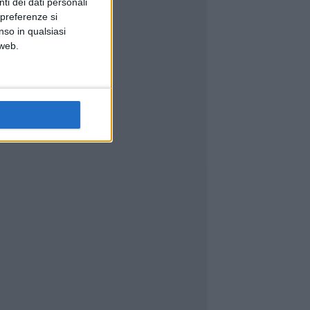
ti dei dati personali
 preferenze si
nso in qualsiasi
 web.