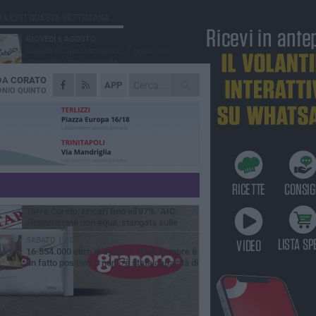
Ù LETTI QUESTA SETTIMANA
GIOVEDÌ 6 AGOSTO
Gelato di San Domenico: il gusto che
racconta una leggenda
 DA
CORATO
VENERDÌ 7 AGOSTO
APP
Uomo fermato in via Porta Pia: intervento
NIO QUINTO
lampo degli agenti in borghese
GIOVEDÌ 6 AGOSTO
Gaetano Mongelli, sei anni per un sogno:
nasce a Corato "Megaad"
MERCOLEDÌ 5 AGOSTO
Chiuso momentaneamente distributore di
benzina di Via Ruvo
GIOVEDÌ 6 AGOSTO
Tari a Corato, rincari fino all'87%. AIC:
«Ripartizione non equa, stangata sulle
prese»
SABATO 1 AGOSTO
16.554.000 euro di avanzo: «Non sempre è
un fatto positivo: o non c'è stata capacità di
sa o le entrate sono state troppo alte»