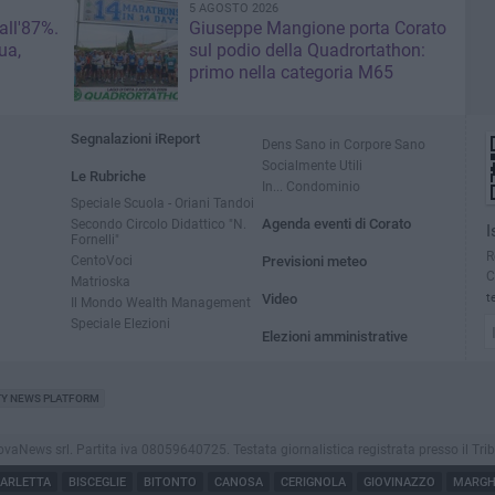
5 AGOSTO 2026
 all'87%.
Giuseppe Mangione porta Corato
ua,
sul podio della Quadrortathon:
primo nella categoria M65
Segnalazioni iReport
Dens Sano in Corpore Sano
Socialmente Utili
Le Rubriche
In... Condominio
Speciale Scuola - Oriani Tandoi
Secondo Circolo Didattico "N.
Agenda eventi di Corato
I
Fornelli"
R
CentoVoci
Previsioni meteo
C
Matrioska
Video
t
Il Mondo Wealth Management
Speciale Elezioni
Elezioni amministrative
TY NEWS PLATFORM
ews srl. Partita iva 08059640725. Testata giornalistica registrata presso il Tribunale
ARLETTA
BISCEGLIE
BITONTO
CANOSA
CERIGNOLA
GIOVINAZZO
MARGHE