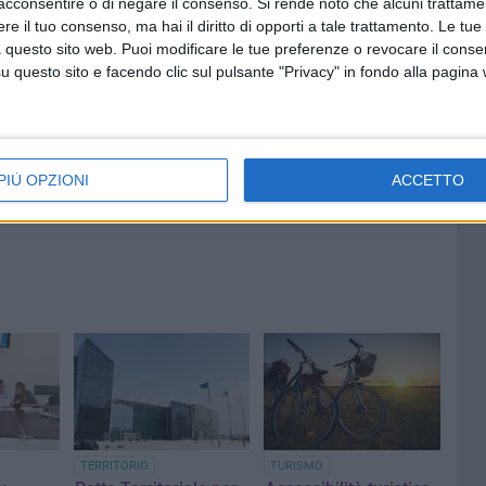
acconsentire o di negare il consenso.
Si rende noto che alcuni trattamen
iù paradossale".
e il tuo consenso, ma hai il diritto di opporti a tale trattamento. Le tue
 questo sito web. Puoi modificare le tue preferenze o revocare il conse
questo sito e facendo clic sul pulsante "Privacy" in fondo alla pagina
7 AGOSTO 2026
a Pia:
Due aggressioni in pochi giorni
enti in
tra Bari e Corato: le vittime
PIÙ OPZIONI
ACCETTO
hanno 17 anni
TERRITORIO
TURISMO