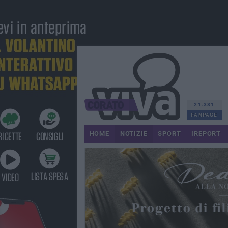
21.381
FANPAGE
HOME
NOTIZIE
SPORT
IREPORT