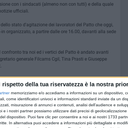
ione con i sindacati (almeno non con tutti) e della quale
tizie ufficiali.
dello stato d'agitazione dei lavoratori del Patto che oggi,
-in organizzato, a partire dalle ore 16.00, davanti alla sede
 confronto tra noi ed i vertici del Patto è andato avanti
egretario generale Filcams Cgil, Tina Prasti e Giuseppe
.
olo per interloquire con tutti i protagonisti di questa
l rispetto della tua riservatezza è la nostra prior
e mirassero al rilancio dell'agenzia e per questo siamo
ronto, così come a tutti i sindaci del territorio (anche a
artner
memorizziamo e/o accediamo a informazioni su un dispositivo, c
ali, come identificatori univoci e informazioni standard inviate da un di
 per richiamare ciascuno alle proprie responsabilità ma ad
zzati, misurazione di annunci e contenuti, analisi dell'audience e svilupp
indifferenza che considerata l'importanza delle questioni
i e i nostri partner possiamo utilizzare dati precisi di geolocalizzazione 
ssimo. Contestiamo, inoltre, - concludono i due
del dispositivo. Puoi fare clic per consentire a noi e ai nostri 1733 partn
emblea dei soci in cui si riporta l'esito del confronto con le
critte. In alternativa puoi accedere a informazioni più dettagliate e modif
 si è tenuto, noi della Cgil e della Filcams Bat non siamo