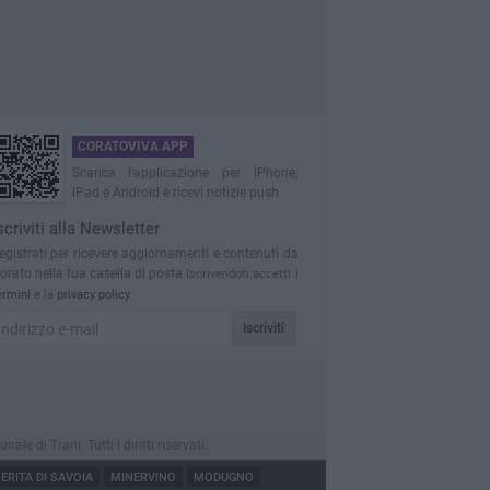
CORATOVIVA APP
Scarica l'applicazione per iPhone,
iPad e Android e ricevi notizie push
scriviti alla Newsletter
egistrati per ricevere aggiornamenti e contenuti da
orato nella tua casella di posta
Iscrivendoti accetti i
ermini
e la
privacy policy
Iscriviti
 di Trani. Tutti i diritti riservati.
RITA DI SAVOIA
MINERVINO
MODUGNO