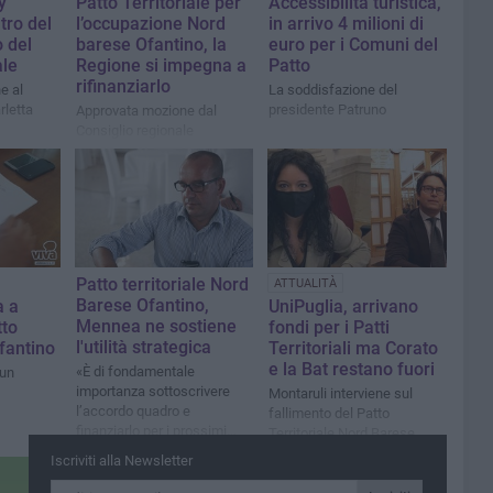
y
Patto Territoriale per
Accessibilità turistica,
ntro del
l’occupazione Nord
in arrivo 4 milioni di
 del
barese Ofantino, la
euro per i Comuni del
ale
Regione si impegna a
Patto
rifinanziarlo
e al
La soddisfazione del
rletta
presidente Patruno
Approvata mozione dal
Consiglio regionale
Patto territoriale Nord
ATTUALITÀ
Barese Ofantino,
a a
UniPuglia, arrivano
Mennea ne sostiene
tto
fondi per i Patti
l'utilità strategica
fantino
Territoriali ma Corato
e la Bat restano fuori
«È di fondamentale
 un
importanza sottoscrivere
Montaruli interviene sul
l’accordo quadro e
fallimento del Patto
finanziarlo per i prossimi
Territoriale Nord Barese
anni»
Ofantino
Iscriviti alla Newsletter