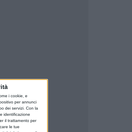
ità
ome i cookie, e
spositivo per annunci
o dei servizi.
Con la
e identificazione
er il trattamento per
icare le tue