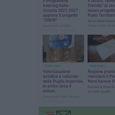
Il Programma
Il lavoro "famil
Interreg Italia–
friendly" al ce
Croazia 2021-2027
nuovo progetto
approva il progetto
Patto Territori
“GREW”
Ieri la presentazion
Future Center di Ba
Assegnate al Patto
Territoriale Nord Barese
Ofantino risorse
comunitarie per proteggere
il fiume Ofanto dal
cambiamento climatico
TERRITORIO
TERRITORIO
Valorizzazione
Regione pront
turistica e culturale
rilanciare il Pa
della Puglia imperiale,
Nord-barese O
in arrivo circa 4
Domani la firma di
milioni
accordo quadro
Il senatore Dario Damiani
(Fi) sull'approvazione
ministeriale di un progetto
dell'Agenzia Nord Barese