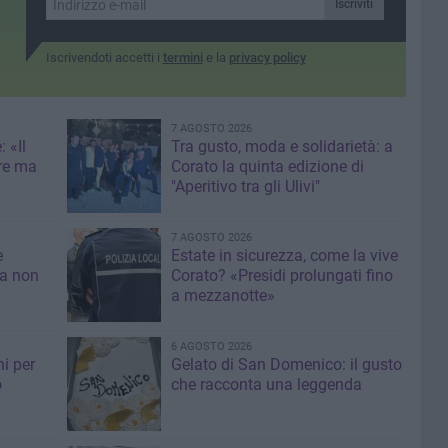
Iscriviti
Iscrivendoti accetti i
termini
e la
privacy policy
7 AGOSTO 2026
 «Il
Tra gusto, moda e solidarietà: a
re ma
Corato la quinta edizione di
"Aperitivo tra gli Ulivi"
7 AGOSTO 2026
e
Estate in sicurezza, come la vive
sa non
Corato? «Presidi prolungati fino
a mezzanotte»
6 AGOSTO 2026
i per
Gelato di San Domenico: il gusto
o
che racconta una leggenda