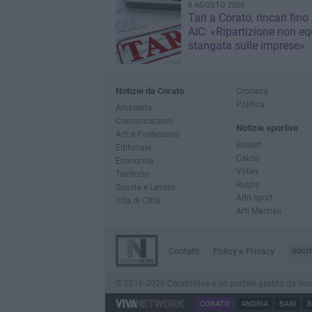
6 AGOSTO 2026
Tari a Corato, rincari fino
AIC: «Ripartizione non eq
stangata sulle imprese»
Notizie da Corato
Cronaca
Politica
Ambiente
Comunicazioni
Notizie sportive
Arti e Professioni
Basket
Editoriale
Calcio
Economia
Volley
Territorio
Rugby
Scuola e Lavoro
Altri sport
Vita di Città
Arti Marziali
Contatti
Policy e Privacy
GOCI
© 2016-2026 CoratoViva è un portale gestito da InnovaN
CORATO
ANDRIA
BARI
B