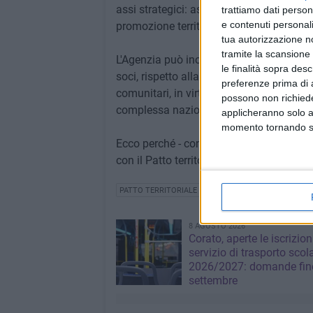
assi strategici: assistenza amministrativa
trattiamo dati person
e contenuti personali
promozione territoriale e Comunicazione
tua autorizzazione no
tramite la scansione 
L'Agenzia può inoltre risultare estremame
le finalità sopra des
soci, rispetto alla progettazione finaliz
preferenze prima di 
comunitari, in virtù dell'esperienza della
possono non richieder
complessa nazionale e comunitaria e degli
applicheranno solo a
momento tornando su 
Ecco perché - conclude Mennea - è di f
con il Patto territoriale Nord Barese – 
PATTO TERRITORIALE NORD BARESE OFANTINO
8 AGOSTO 2026
Corato, aperte le iscrizion
servizio di trasporto scol
2026/2027: domande fino
settembre