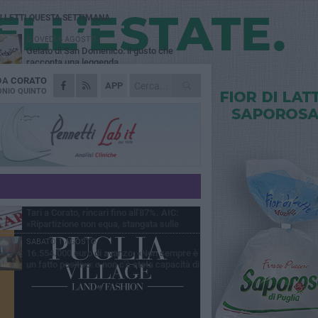
Ù LETTI QUESTA SETTIMANA
GIOVEDÌ 6 AGOSTO
Gelato di San Domenico: il gusto che
racconta una leggenda
 DA
CORATO
VENERDÌ 7 AGOSTO
APP
Uomo fermato in via Porta Pia: intervento
NIO QUINTO
lampo degli agenti in borghese
GIOVEDÌ 6 AGOSTO
Gaetano Mongelli, sei anni per un sogno:
nasce a Corato "Megaad"
MERCOLEDÌ 5 AGOSTO
Chiuso momentaneamente distributore di
benzina di Via Ruvo
GIOVEDÌ 6 AGOSTO
Tari a Corato, rincari fino all'87%. AIC:
«Ripartizione non equa, stangata sulle
prese»
SABATO 1 AGOSTO
16.554.000 euro di avanzo: «Non sempre è
un fatto positivo: o non c'è stata capacità di
sa o le entrate sono state troppo alte»