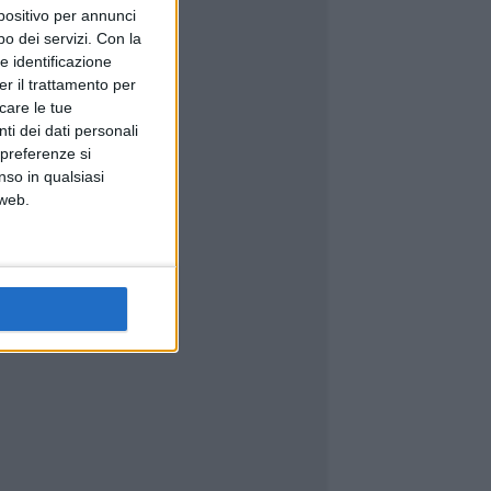
spositivo per annunci
o dei servizi.
Con la
e identificazione
er il trattamento per
icare le tue
ti dei dati personali
 preferenze si
nso in qualsiasi
 web.