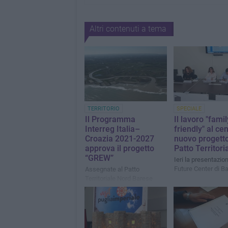
Altri contenuti a tema
TERRITORIO
SPECIALE
Il Programma
Il lavoro "famil
Interreg Italia–
friendly" al ce
Croazia 2021-2027
nuovo progetto
approva il progetto
Patto Territori
“GREW”
Ieri la presentazion
Future Center di Ba
Assegnate al Patto
Territoriale Nord Barese
Ofantino risorse
comunitarie per proteggere
il fiume Ofanto dal
cambiamento climatico