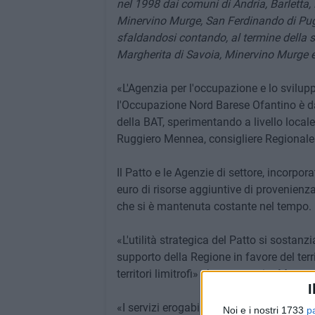
nel 1998 dai comuni di Andria, Barletta, 
Minervino Murge, San Ferdinando di Pugli
sfaldandosi contando, al termine della su
Margherita di Savoia, Minervino Murge 
«L'Agenzia per l'occupazione e lo svilupp
l'Occupazione Nord Barese Ofantino è da m
della BAT, sperimentando a livello local
Ruggiero Mennea, consigliere Regionale
Il Patto e le Agenzie di settore, incorpor
euro di risorse aggiuntive di provenien
che si è mantenuta costante nel tempo.
«L'utilità strategica del Patto si sostanzi
supporto della Regione in favore del terri
territori limitrofi» - ha proseguito Menne
I
«I servizi erogabili destinati agli Enti 
Noi e i nostri 1733
p