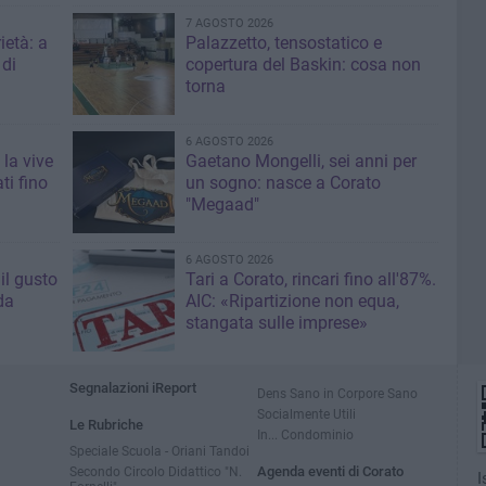
7 AGOSTO 2026
ietà: a
Palazzetto, tensostatico e
 di
copertura del Baskin: cosa non
torna
6 AGOSTO 2026
 la vive
Gaetano Mongelli, sei anni per
ti fino
un sogno: nasce a Corato
"Megaad"
6 AGOSTO 2026
il gusto
Tari a Corato, rincari fino all'87%.
da
AIC: «Ripartizione non equa,
stangata sulle imprese»
Segnalazioni iReport
Dens Sano in Corpore Sano
Socialmente Utili
Le Rubriche
In... Condominio
Speciale Scuola - Oriani Tandoi
Secondo Circolo Didattico "N.
Agenda eventi di Corato
I