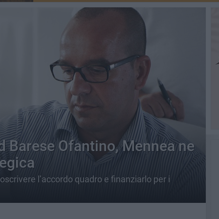
ord Barese Ofantino, Mennea ne
tegica
scrivere l’accordo quadro e finanziarlo per i