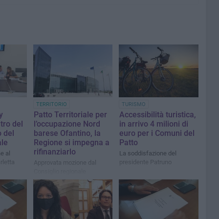
TERRITORIO
TURISMO
y
Patto Territoriale per
Accessibilità turistica,
ntro del
l’occupazione Nord
in arrivo 4 milioni di
 del
barese Ofantino, la
euro per i Comuni del
ale
Regione si impegna a
Patto
rifinanziarlo
e al
La soddisfazione del
rletta
presidente Patruno
Approvata mozione dal
Consiglio regionale