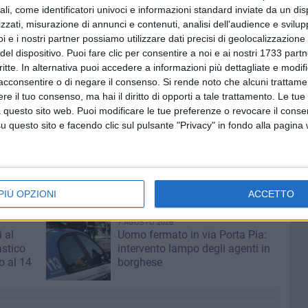
; assistenza tecnica e attività di scouting; studi/ricerca,
ali, come identificatori univoci e informazioni standard inviate da un di
zzati, misurazione di annunci e contenuti, analisi dell'audience e svilupp
.
i e i nostri partner possiamo utilizzare dati precisi di geolocalizzazione 
del dispositivo. Puoi fare clic per consentire a noi e ai nostri 1733 partn
nte utile, a supporto della Regione Puglia e degli Enti
critte. In alternativa puoi accedere a informazioni più dettagliate e modif
zata all'ottenimento di finanziamenti nazionali e
acconsentire o di negare il consenso.
Si rende noto che alcuni trattamen
 struttura nella partecipazione a percorsi di progettazione
e il tuo consenso, ma hai il diritto di opporti a tale trattamento. Le tue
 ampi partenariati già consolidati in anni di attività.
 questo sito web. Puoi modificare le tue preferenze o revocare il conse
questo sito e facendo clic sul pulsante "Privacy" in fondo alla pagina
ondamentale importanza sottoscrivere l'accordo quadro
Ofantino e finanziarlo per gli anni 2021-2022.2023.2024».
PIÙ OPZIONI
ACCETTO
7 AGOSTO 2026
i al
Uomo fermato in via Porta Pia:
astico
intervento lampo degli agenti in
 al 14
borghese