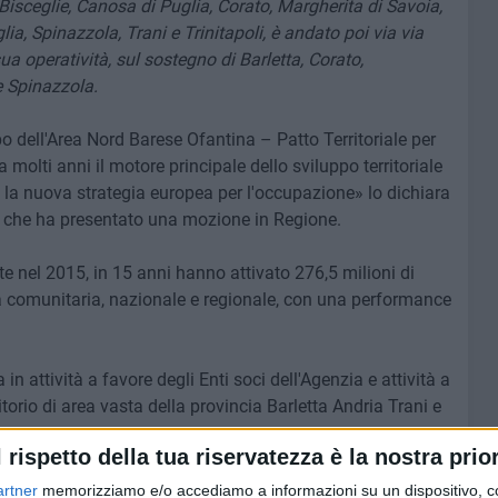
Bisceglie, Canosa di Puglia, Corato, Margherita di Savoia,
a, Spinazzola, Trani e Trinitapoli, è andato poi via via
a operatività, sul sostegno di Barletta, Corato,
e Spinazzola.
o dell'Area Nord Barese Ofantina – Patto Territoriale per
olti anni il motore principale dello sviluppo territoriale
e la nuova strategia europea per l'occupazione» lo dichiara
 che ha presentato una mozione in Regione.
ate nel 2015, in 15 anni hanno attivato 276,5 milioni di
za comunitaria, nazionale e regionale, con una performance
a in attività a favore degli Enti soci dell'Agenzia e attività a
torio di area vasta della provincia Barletta Andria Trani e
a.
l rispetto della tua riservatezza è la nostra prior
Soci dell'Agenzia possono quindi essere declinati secondo tre
artner
memorizziamo e/o accediamo a informazioni su un dispositivo, c