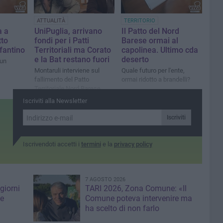
ATTUALITÀ
TERRITORIO
a a
UniPuglia, arrivano
Il Patto del Nord
tto
fondi per i Patti
Barese ormai al
fantino
Territoriali ma Corato
capolinea. Ultimo cda
e la Bat restano fuori
deserto
 un
Montaruli interviene sul
Quale futuro per l'ente,
fallimento del Patto
ormai ridotto a brandelli?
Territoriale Nord Barese
Ofantino
Iscriviti alla Newsletter
Iscriviti
Iscrivendoti accetti i
termini
e la
privacy policy
7 AGOSTO 2026
giorni
TARI 2026, Zona Comune: «Il
me
Comune poteva intervenire ma
ha scelto di non farlo