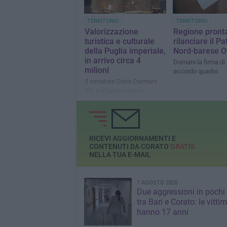
TERRITORIO
TERRITORIO
Valorizzazione
Regione pront
turistica e culturale
rilanciare il Pa
della Puglia imperiale,
Nord-barese O
in arrivo circa 4
Domani la firma di
milioni
accordo quadro
Il senatore Dario Damiani
(Fi) sull'approvazione
ministeriale di un progetto
dell'Agenzia Nord Barese
Ofantina
RICEVI AGGIORNAMENTI E
CONTENUTI DA CORATO
GRATIS
NELLA TUA E-MAIL
7 AGOSTO 2026
Due aggressioni in pochi 
tra Bari e Corato: le vitti
hanno 17 anni