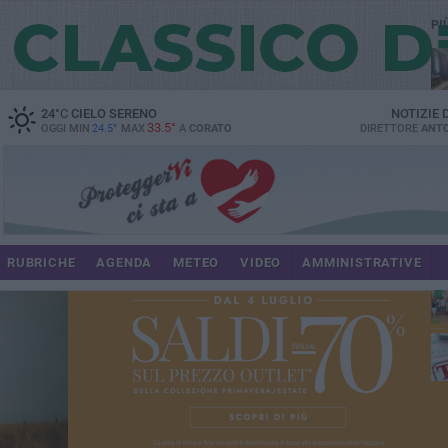
PI
spe
24
°C
CIELO SERENO
NOTIZIE
33.5°
OGGI MIN
24.5°
MAX
A
CORATO
DIRETTORE
ANTO
pa
RUBRICHE
AGENDA
METEO
VIDEO
AMMINISTRATIVE
Uli
im