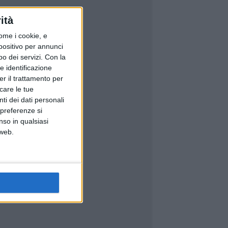
ità
ome i cookie, e
spositivo per annunci
o dei servizi.
Con la
e identificazione
er il trattamento per
icare le tue
ti dei dati personali
 preferenze si
nso in qualsiasi
 web.