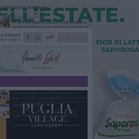
Ù LETTI QUESTA SETTIMANA
SABATO 1 AGOSTO
16.554.000 euro di avanzo: «Non sempre è
un fatto positivo: o non c'è stata capacità di
sa o le entrate sono state troppo alte»
 DA
CORATO
MERCOLEDÌ 5 AGOSTO
APP
Chiuso momentaneamente distributore di
NIO QUINTO
benzina di Via Ruvo
SABATO 1 AGOSTO
Centro storico, l'assessore Marcone
risponde agli esercenti: «Siamo ai nastri di
rtenza»
GIOVEDÌ 6 AGOSTO
Gelato di San Domenico: il gusto che
racconta una leggenda
MERCOLEDÌ 5 AGOSTO
Corato celebra l'eccellenza italiana:
presentata la V edizione di "Aperitivo tra gli
vi"
GIOVEDÌ 6 AGOSTO
Tari a Corato, rincari fino all'87%. AIC:
«Ripartizione non equa, stangata sulle
prese»