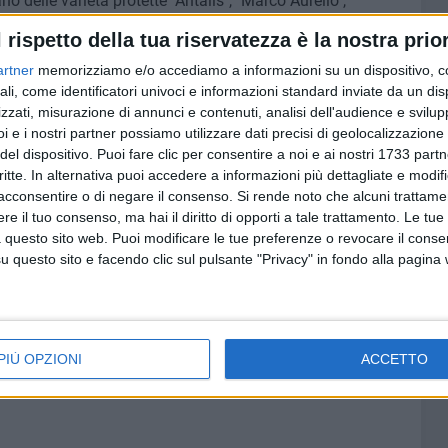
ano delle varietà protette "Antalis", "Marco Aurelio",
senza aver assolto i relativi obblighi, la miscelazione di
l rispetto della tua riservatezza è la nostra prior
i varietà.
artner
memorizziamo e/o accediamo a informazioni su un dispositivo, c
ali, come identificatori univoci e informazioni standard inviate da un di
i Polizia economico finanziaria di Bari, Potenza, Palermo,
zzati, misurazione di annunci e contenuti, analisi dell'audience e svilupp
gnie di Termoli e San Severo e dalla Tenenza di
i e i nostri partner possiamo utilizzare dati precisi di geolocalizzazione 
del dispositivo. Puoi fare clic per consentire a noi e ai nostri 1733 partn
critte. In alternativa puoi accedere a informazioni più dettagliate e modif
ti sono stati condotti nel laboratorio Crea di Foggia,
acconsentire o di negare il consenso.
Si rende noto che alcuni trattamen
e il tuo consenso, ma hai il diritto di opporti a tale trattamento. Le tue
 questo sito web. Puoi modificare le tue preferenze o revocare il conse
questo sito e facendo clic sul pulsante "Privacy" in fondo alla pagina
ompetenti Procure della Repubblica per l'ipotesi di reato
penale, ovvero fabbricazione e commercio di beni
lle attività svolte da Guardia di Finanza a contrasto alle
PIÙ OPZIONI
ACCETTO
agroalimentare, a tutela della produzione nazionale.