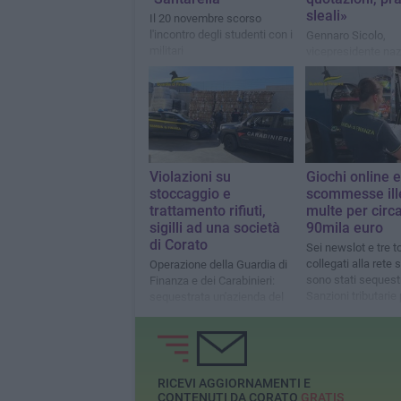
sleali»
Il 20 novembre scorso
l'incontro degli studenti con i
Gennaro Sicolo,
militari
vicepresidente naz
presidente regiona
Agricoltori Italiani:
«Scegliere esclus
pasta realizzata a
grano italiano»
Violazioni su
Giochi online e
stoccaggio e
scommesse ille
trattamento rifiuti,
multe per circ
sigilli ad una società
90mila euro
di Corato
Sei newslot e tre 
collegati alla rete 
Operazione della Guardia di
sono stati sequestr
Finanza e dei Carabinieri:
Sanzioni tributarie 
sequestrata un'azienda del
900mila euro
valore di oltre 800mila euro
RICEVI AGGIORNAMENTI E
CONTENUTI DA CORATO
GRATIS