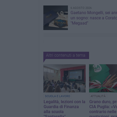
6 AGOSTO 2026
Gaetano Mongelli, sei ann
un sogno: nasce a Corat
"Megaad"
Altri contenuti a tema
SCUOLA E LAVORO
ATTUALITÀ
Legalità, lezioni con la
Grano duro, pr
Guardia di Finanza
CIA Puglia: «V
alla scuola
contrario nelle
"Santarella"
quotazioni, pr