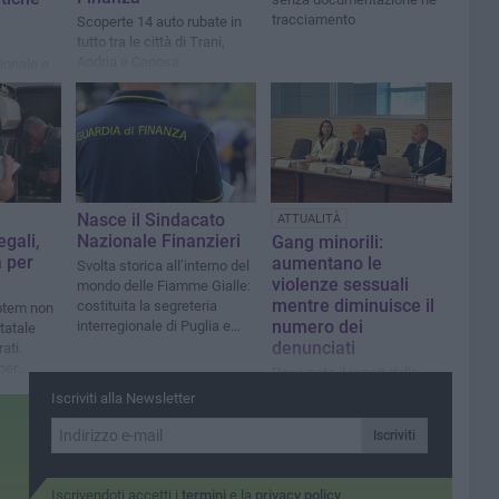
tracciamento
Scoperte 14 auto rubate in
tutto tra le città di Trani,
Andria e Canosa
ionale e
le di CIA
ivamente
l 100% con
Nasce il Sindacato
ATTUALITÀ
gali,
Nazionale Finanzieri
Gang minorili:
a per
aumentano le
Svolta storica all’interno del
violenze sessuali
mondo delle Fiamme Gialle:
mentre diminuisce il
costituita la segreteria
totem non
numero dei
interregionale di Puglia e
statale
Basilicata
denunciati
ati.
per
Reso noto il report della
“Criminalità minorile e gang
Iscriviti alla Newsletter
giovanili” in Italia
Iscriviti
Iscrivendoti accetti i
termini
e la
privacy policy