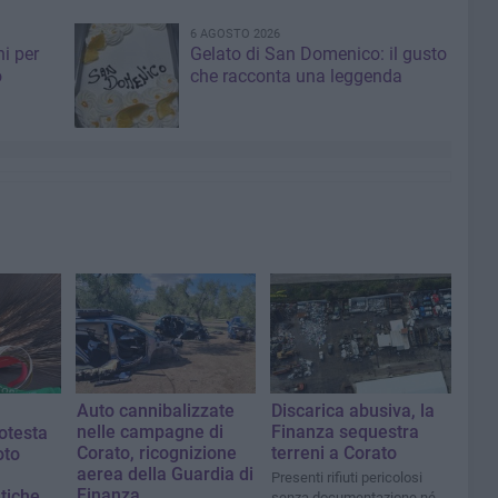
6 AGOSTO 2026
i per
Gelato di San Domenico: il gusto
o
che racconta una leggenda
Auto cannibalizzate
Discarica abusiva, la
nelle campagne di
Finanza sequestra
otesta
Corato, ricognizione
terreni a Corato
oto
aerea della Guardia di
Presenti rifiuti pericolosi
Finanza
atiche
senza documentazione né