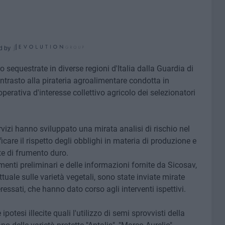
d by
o sequestrate in diverse regioni d'Italia dalla Guardia di
ntrasto alla pirateria agroalimentare condotta in
erativa d'interesse collettivo agricolo dei selezionatori
ervizi hanno sviluppato una mirata analisi di rischio nel
icare il rispetto degli obblighi in materia di produzione e
te di frumento duro.
menti preliminari e delle informazioni fornite da Sicosav,
lettuale sulle varietà vegetali, sono state inviate mirate
essati, che hanno dato corso agli interventi ispettivi.
potesi illecite quali l'utilizzo di semi sprovvisti della