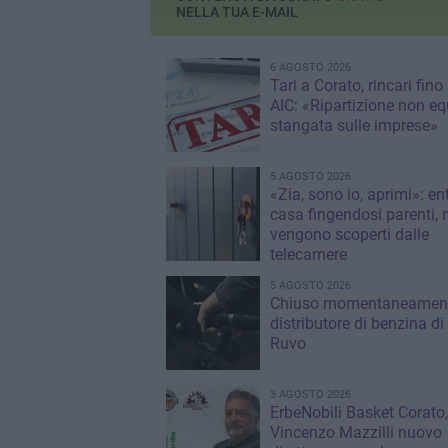
NELLA TUA E-MAIL
6 AGOSTO 2026
Tari a Corato, rincari fino
AIC: «Ripartizione non eq
stangata sulle imprese»
5 AGOSTO 2026
«Zia, sono io, aprimi»: en
casa fingendosi parenti,
vengono scoperti dalle
telecamere
5 AGOSTO 2026
Chiuso momentaneamen
distributore di benzina di
Ruvo
3 AGOSTO 2026
ErbeNobili Basket Corato,
Vincenzo Mazzilli nuovo