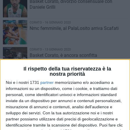
Basket Corato, divorzio consensuale con
Daniele Grilli
CORATO - 16 GENNAIO 2020
Nmc femminile, al PalaLosito arriva Scafati
CORATO - 13 GENNAIO 2020
Basket Corato, è ancora sconfitta
Il rispetto della tua riservatezza è la
nostra priorità
CORATO - 12 GENNAIO 2020
Non riesce l'impresa alla Nuova Matteotti
Noi e i nostri 1731
partner
memorizziamo e/o accediamo a
Corato
informazioni su un dispositivo, come i cookie, e trattiamo dati
personali, come identificatori univoci e informazioni standard
inviate da un dispositivo per annunci e contenuti personalizzati,
CORATO - 11 GENNAIO 2020
misurazione di annunci e contenuti, analisi dell'audience e
Basket Corato, al via la stagione di ritorno
sviluppo dei servizi.
Con la tua autorizzazione noi e i nostri
partner possiamo utilizzare dati precisi di geolocalizzazione e
identificazione tramite la scansione del dispositivo. Puoi fare clic