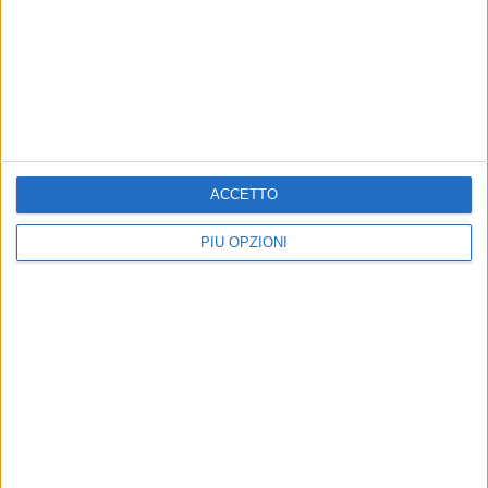
CORATO - 6 DICEMBRE 2019
NMC, big match contro Molfetta al PalaPoli
Precedente
1
2
...
27
28
29
30
31
...
ACCETTO
Successiva
PIÙ OPZIONI