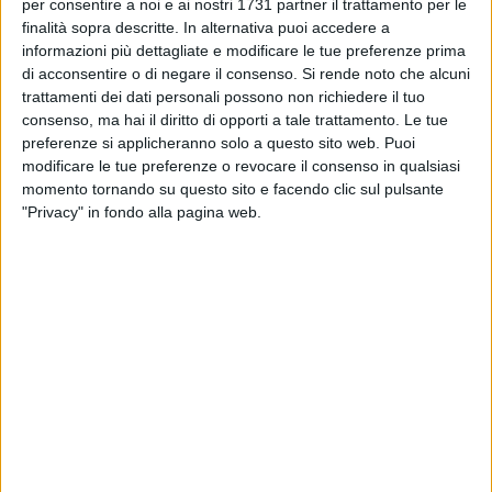
CORATO - 9 GENNAIO 2020
per consentire a noi e ai nostri 1731 partner il trattamento per le
NMC, tutto pronto per il big match contro la
finalità sopra descritte. In alternativa puoi accedere a
capolista
informazioni più dettagliate e modificare le tue preferenze prima
di acconsentire o di negare il consenso.
Si rende noto che alcuni
trattamenti dei dati personali possono non richiedere il tuo
CORATO - 6 GENNAIO 2020
consenso, ma hai il diritto di opporti a tale trattamento. Le tue
Basket Corato, la prima dell'anno è una
preferenze si applicheranno solo a questo sito web. Puoi
sconfitta
modificare le tue preferenze o revocare il consenso in qualsiasi
momento tornando su questo sito e facendo clic sul pulsante
CORATO - 6 GENNAIO 2020
"Privacy" in fondo alla pagina web.
La NMC comincia il 2020 col botto
CORATO - 4 GENNAIO 2020
Il 2020 del Basket Corato inizia con la sfida
con Salerno
CORATO - 4 GENNAIO 2020
NMC, per la squadra di C Silver il 2020
comincia dal PalaLosito