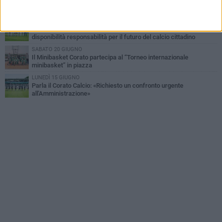
Corato Calcio al campionato di Promozione Pugliese: «Costruiamo
un percorso solido e duraturo»
GIOVEDÌ 25 GIUGNO
Corato Calcio, l’Amministrazione comunale conferma attenzione,
disponibilità responsabilità per il futuro del calcio cittadino
SABATO 20 GIUGNO
Il Minibasket Corato partecipa al “Torneo internazionale
minibasket” in piazza
LUNEDÌ 15 GIUGNO
Parla il Corato Calcio: «Richiesto un confronto urgente
all'Amministrazione»