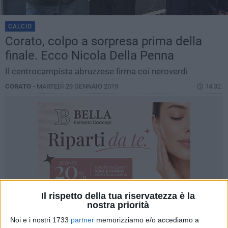
CALCIO
Corato, colpo a sorpresa prima della
finale. Ecco Nicola Della Penna
Il centrocampista abruzzese firma coi neroverdi
CORATO -
MARTEDÌ 29 GENNAIO 2019
14.32
Il rispetto della tua riservatezza è la
nostra priorità
Noi e i nostri 1733
partner
memorizziamo e/o accediamo a