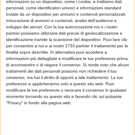
informazioni su un dispositivo, come i cookie, e trattiamo dati
personali, come identificatori univoci e informazioni standard
9
inviate da un dispositivo per annunci e contenuti personalizzati,
misurazione di annunci e contenuti, analisi dell'audience e
sviluppo dei servizi.
Con la tua autorizzazione noi e i nostri
partner possiamo utilizzare dati precisi di geolocalizzazione e
Il Corato mette a segno un colpo a centrocampo a due giorni
identificazione tramite la scansione del dispositivo. Puoi fare clic
dalla finalissima d'andata di Coppa Italia con il Casarano.
per consentire a noi e ai nostri 1733 partner il trattamento per le
Ha firmato ieri Nicola Della Penna, 30 anni da Vasto.
finalità sopra descritte. In alternativa puoi accedere a
Curriculum di tutto rispetto con 90 presenze tra C1 e C2
informazioni più dettagliate e modificare le tue preferenze prima
di acconsentire o di negare il consenso.
Si rende noto che alcuni
predilige giocare da mezzala ma Castelletti potrà schierarlo
trattamenti dei dati personali possono non richiedere il tuo
anche in mezzo al campo.
consenso, ma hai il diritto di opporti a tale trattamento. Le tue
preferenze si applicheranno solo a questo sito web. Puoi
CURRICULUM -
modificare le tue preferenze o revocare il consenso in qualsiasi
Della Penna esordisce in D nel 2007 con la Pro Vasto
momento tornando su questo sito e facendo clic sul pulsante
conquistando dopo due anni il passaggio in C2 rimanendo
"Privacy" in fondo alla pagina web.
punto di riferimento a centrocampo. Ulteriore salto di
categoria nel 2010 con il passaggio a Foligno, in C1. 3
presenze con gli umbri e a gennaio trasferimento in Abruzzo
a Giulianova. Due stagioni in giallorosso e due salvezze.