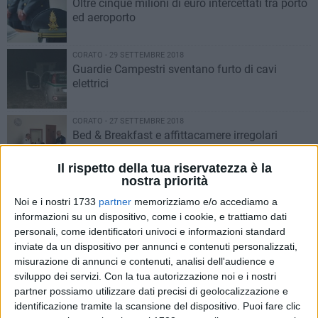
Oltre cinque milioni di euro intercettati tra porto
ed aeroporto
CORATO - 29 SETTEMBRE 2018
Guardie Campestri sventano furto di cavi
elettrici
CORATO - 27 SETTEMBRE 2018
Bed & Breakfast e affittacamere irregolari
anche a Corato. Evasione per 1 milione e
mezzo
Il rispetto della tua riservatezza è la
nostra priorità
CORATO - 26 SETTEMBRE 2018
Assalto a stazione di servizio, vigilanti
Noi e i nostri 1733
partner
memorizziamo e/o accediamo a
recuperano parte della refurtiva
informazioni su un dispositivo, come i cookie, e trattiamo dati
personali, come identificatori univoci e informazioni standard
inviate da un dispositivo per annunci e contenuti personalizzati,
CORATO - 25 SETTEMBRE 2018
misurazione di annunci e contenuti, analisi dell'audience e
Incidente su cantiere, in ospedale 53enne
sviluppo dei servizi.
Con la tua autorizzazione noi e i nostri
partner possiamo utilizzare dati precisi di geolocalizzazione e
identificazione tramite la scansione del dispositivo. Puoi fare clic