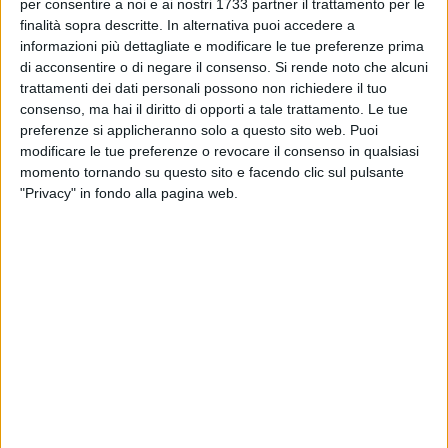
CORATO - 21 SETTEMBRE 2018
per consentire a noi e ai nostri 1733 partner il trattamento per le
Svaligia negozio di abbigliamento con auto
finalità sopra descritte. In alternativa puoi accedere a
rubata a Corato, bloccato dai vigilanti
informazioni più dettagliate e modificare le tue preferenze prima
di acconsentire o di negare il consenso.
Si rende noto che alcuni
trattamenti dei dati personali possono non richiedere il tuo
CORATO - 20 SETTEMBRE 2018
consenso, ma hai il diritto di opporti a tale trattamento. Le tue
Incidente domestico, donna soccorsa dai vigili
preferenze si applicheranno solo a questo sito web. Puoi
del fuoco
modificare le tue preferenze o revocare il consenso in qualsiasi
momento tornando su questo sito e facendo clic sul pulsante
CORATO - 20 SETTEMBRE 2018
"Privacy" in fondo alla pagina web.
Incidente a Sammichele di Bari, coinvolto un
uomo di Corato
CORATO - 19 SETTEMBRE 2018
Tamponamento sulla sp 231, traffico rallentato
CORATO - 19 SETTEMBRE 2018
Incendio nelle campagne a ridosso della
Mediana delle Murge