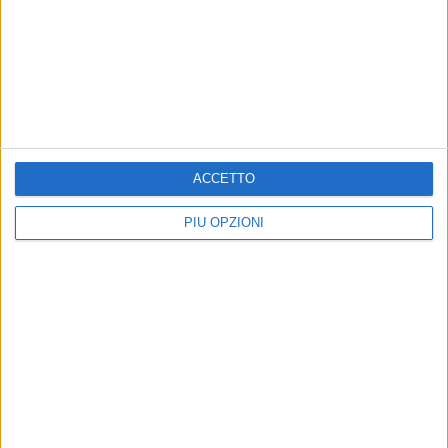
CORATO - 3 SETTEMBRE 2018
Scoperta in piena Murgia carcassa di auto
Precedente
1
2
...
105
106
107
108
109
ACCETTO
...
Successiva
PIÙ OPZIONI