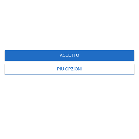
CORATO - 16 GIUGNO 2018
BMW abbandonata fuori strada: era rubata
Precedente
1
2
...
108
109
110
111
112
ACCETTO
...
Successiva
PIÙ OPZIONI