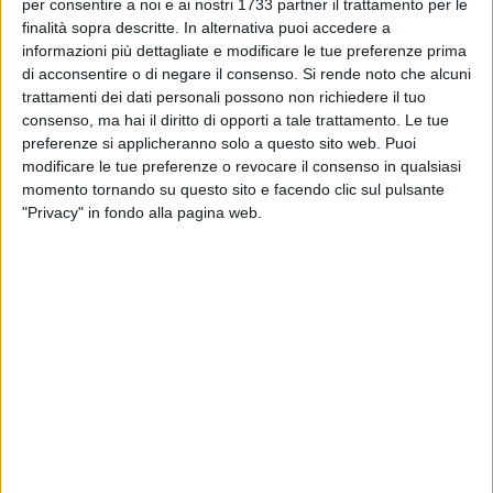
CORATO - 8 LUGLIO 2018
per consentire a noi e ai nostri 1733 partner il trattamento per le
Uomo riverso a terra per strada, soccorso dai
finalità sopra descritte. In alternativa puoi accedere a
passanti
informazioni più dettagliate e modificare le tue preferenze prima
di acconsentire o di negare il consenso.
Si rende noto che alcuni
trattamenti dei dati personali possono non richiedere il tuo
CORATO - 8 LUGLIO 2018
consenso, ma hai il diritto di opporti a tale trattamento. Le tue
Schianto sulla Bisceglie Corato, numerosi feriti
preferenze si applicheranno solo a questo sito web. Puoi
modificare le tue preferenze o revocare il consenso in qualsiasi
momento tornando su questo sito e facendo clic sul pulsante
CORATO - 6 LUGLIO 2018
"Privacy" in fondo alla pagina web.
Arrestato il direttore della ASL Bari Vito
Montanaro
CORATO - 6 LUGLIO 2018
Contrasto ai furti d'auto, due arresti dei
Carabinieri
CORATO - 6 LUGLIO 2018
Guardie Campestri di Corato ritrovano un'auto
rubata