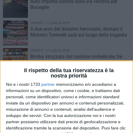
Auto impatta ciclista sulla via vecchia per
Bisceglie
CORATO - 11 LUGLIO 2018
A due anni dal disastro ferroviario, domani il
Ministro Toninelli sarà sul luogo della tragedia
CORATO - 11 LUGLIO 2018
Bimba strozzata dal cordone ombelicale, tre
assoluzioni
Il rispetto della tua riservatezza è la
nostra priorità
CORATO - 11 LUGLIO 2018
Incidente in contrada Piede Piccolo, tre feriti
Noi e i nostri 1733
partner
memorizziamo e/o accediamo a
informazioni su un dispositivo, come i cookie, e trattiamo dati
personali, come identificatori univoci e informazioni standard
inviate da un dispositivo per annunci e contenuti personalizzati,
CORATO - 10 LUGLIO 2018
1
misurazione di annunci e contenuti, analisi dell'audience e
Corato saluta Angela Pisicchio, un esempio di
sviluppo dei servizi.
Con la tua autorizzazione noi e i nostri
dedizione e amore per la cultura
partner possiamo utilizzare dati precisi di geolocalizzazione e
identificazione tramite la scansione del dispositivo. Puoi fare clic