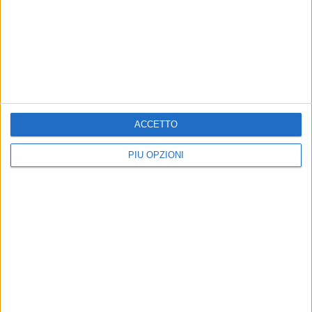
CORATO - 9 MAGGIO 2018
1
Scaricava i fanghi dell'autolavaggio in un
terreno agricolo, denunciato
Precedente
1
2
...
109
110
111
112
113
ACCETTO
...
Successiva
PIÙ OPZIONI