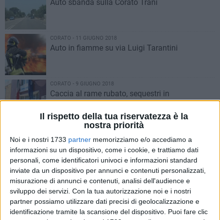
Auto sbanda sulla Corato Trani
CORATO - 11 GIUGNO 2018
Auto in fiamme su via Luigi Tarantini
CORATO - 9 GIUGNO 2018
Caccia al rame rubato, sequestri in
un'autodemolizione
Il rispetto della tua riservatezza è la
nostra priorità
CORATO - 9 GIUGNO 2018
Scattano i controlli nel centro storico, in
Noi e i nostri 1733
partner
memorizziamo e/o accediamo a
manette 22enne per spaccio
informazioni su un dispositivo, come i cookie, e trattiamo dati
personali, come identificatori univoci e informazioni standard
inviate da un dispositivo per annunci e contenuti personalizzati,
CORATO - 7 GIUGNO 2018
1
misurazione di annunci e contenuti, analisi dell'audience e
Auto rubata rinvenuta nelle campagne
sviluppo dei servizi.
Con la tua autorizzazione noi e i nostri
partner possiamo utilizzare dati precisi di geolocalizzazione e
identificazione tramite la scansione del dispositivo. Puoi fare clic