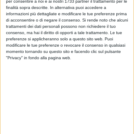
CORATO - 6 GIUGNO 2018
per consentire a noi e ai nostri 1733 partner il trattamento per le
Morì di parto, assolti due medici
finalità sopra descritte. In alternativa puoi accedere a
informazioni più dettagliate e modificare le tue preferenze prima
di acconsentire o di negare il consenso.
Si rende noto che alcuni
trattamenti dei dati personali possono non richiedere il tuo
CORATO - 5 GIUGNO 2018
consenso, ma hai il diritto di opporti a tale trattamento. Le tue
Grave incidente sulla SP 231, tre feriti
preferenze si applicheranno solo a questo sito web. Puoi
modificare le tue preferenze o revocare il consenso in qualsiasi
momento tornando su questo sito e facendo clic sul pulsante
CORATO - 4 GIUGNO 2018
"Privacy" in fondo alla pagina web.
Vasto incendio tra Andria e Corato. LE FOTO
CORATO - 1 GIUGNO 2018
Incidente sulla sp 231, una persona in
ospedale
CORATO - 1 GIUGNO 2018
Incendio al Castel del Monte, un'ora per
domare le fiamme