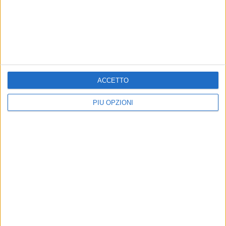
CORATO - 2 GIUGNO 2017
2 Giugno, Festa della Repubblica Italiana
Precedente
1
2
...
758
759
760
761
762
ACCETTO
...
Successiva
PIÙ OPZIONI