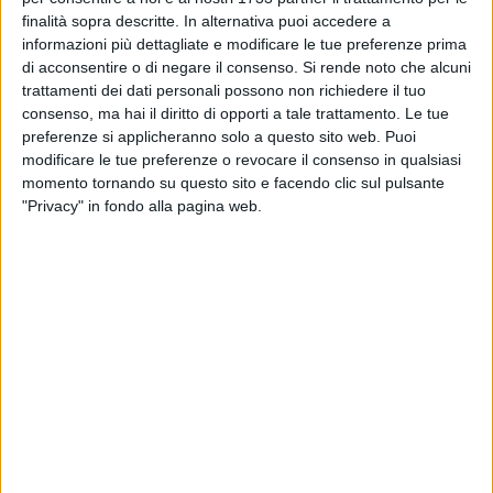
attuale non c'è nessuna emergenza SEU»
finalità sopra descritte. In alternativa puoi accedere a
informazioni più dettagliate e modificare le tue preferenze prima
CORATO - 5 GIUGNO 2017
di acconsentire o di negare il consenso.
Si rende noto che alcuni
Rocambolesco inseguimento sulla Corato -
trattamenti dei dati personali possono non richiedere il tuo
Castel del Monte
consenso, ma hai il diritto di opporti a tale trattamento. Le tue
preferenze si applicheranno solo a questo sito web. Puoi
modificare le tue preferenze o revocare il consenso in qualsiasi
CORATO - 5 GIUGNO 2017
momento tornando su questo sito e facendo clic sul pulsante
Anniversario della Fondazione dell'Arma dei
"Privacy" in fondo alla pagina web.
Carabinieri, encomio per un militare coratino
CORATO - 5 GIUGNO 2017
La tua città in una App, da oggi CoratoViva.it
sempre più a portata di smartphone
CORATO - 5 GIUGNO 2017
All'Ateneo di Bari la cerimonia "Premi di Laurea
Granoro"
CORATO - 5 GIUGNO 2017
On-line il nuovo sito internet del Parco