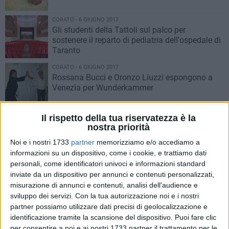
CORATO - 6 GIUGNO 2017
Gli studenti della Tattoli sul palco per
sostenere il reparto di pediatria dell'ospedale di
Taranto
CORATO - 6 GIUGNO 2017
Rossana Bucci e Oronzo Liuzzi espongono a
Venezia per Wunderkammer
CORATO - 6 GIUGNO 2017
Il rispetto della tua riservatezza è la
Servizio Civile, aperto il bando per 2 volontari
nostra priorità
presso il Movimento Cristiano Lavoratori
Noi e i nostri 1733
partner
memorizziamo e/o accediamo a
informazioni su un dispositivo, come i cookie, e trattiamo dati
CORATO - 6 GIUGNO 2017
personali, come identificatori univoci e informazioni standard
Concorso agente polizia di stato
inviate da un dispositivo per annunci e contenuti personalizzati,
misurazione di annunci e contenuti, analisi dell'audience e
sviluppo dei servizi.
Con la tua autorizzazione noi e i nostri
partner possiamo utilizzare dati precisi di geolocalizzazione e
PUGLIA - 5 GIUGNO 2017
identificazione tramite la scansione del dispositivo. Puoi fare clic
Sicurezza alimentare, Ruscitti: «Allo stato
per consentire a noi e ai nostri 1733 partner il trattamento per le