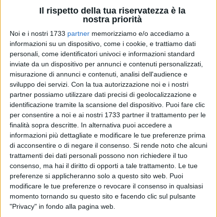
Il rispetto della tua riservatezza è la
nostra priorità
52
Noi e i nostri 1733
partner
memorizziamo e/o accediamo a
informazioni su un dispositivo, come i cookie, e trattiamo dati
personali, come identificatori univoci e informazioni standard
inviate da un dispositivo per annunci e contenuti personalizzati,
A partire dal 13 febbraio e per tutto il mese di marzo, i clienti
misurazione di annunci e contenuti, analisi dell'audience e
dei supermercati Despar Centro Sud potranno rivolgersi a
sviluppo dei servizi.
Con la tua autorizzazione noi e i nostri
una delle filiali Amplifon per un test dell'udito gratuito e una
partner possiamo utilizzare dati precisi di geolocalizzazione e
promozione dedicata
identificazione tramite la scansione del dispositivo. Puoi fare clic
18 febbraio 2025 – Amplifon, leader mondiale nei servizi e
per consentire a noi e ai nostri 1733 partner il trattamento per le
soluzioni per l'udito, e Maiora, tra le principali aziende della
finalità sopra descritte. In alternativa puoi accedere a
informazioni più dettagliate e modificare le tue preferenze prima
Grande Distribuzione Organizzata nel centro-sud Italia con le
di acconsentire o di negare il consenso.
Si rende noto che alcuni
insegne Despar, Eurospar e Interspar, hanno avviato una
trattamenti dei dati personali possono non richiedere il tuo
collaborazione per favorire la prevenzione uditiva.
consenso, ma hai il diritto di opporti a tale trattamento. Le tue
Dal 13 febbraio e per tutto il mese di marzo, i clienti dei
preferenze si applicheranno solo a questo sito web. Puoi
supermercati Despar di Abruzzo, Basilicata, Calabria,
modificare le tue preferenze o revocare il consenso in qualsiasi
Campania e Puglia, in possesso della carta fedeltà Sempre
momento tornando su questo sito e facendo clic sul pulsante
mia, possono rivolgersi ai circa 130 centri specializzati
"Privacy" in fondo alla pagina web.