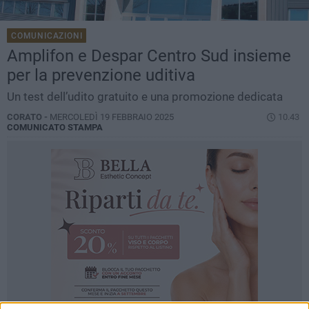
COMUNICAZIONI
Amplifon e Despar Centro Sud insieme
per la prevenzione uditiva
Un test dell’udito gratuito e una promozione dedicata
CORATO -
MERCOLEDÌ 19 FEBBRAIO 2025
10.43
COMUNICATO STAMPA