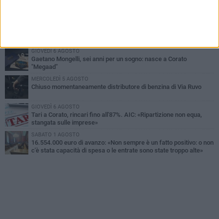
Gelato di San Domenico: il gusto che racconta una leggenda
VENERDÌ 7 AGOSTO
Uomo fermato in via Porta Pia: intervento lampo degli agenti in
borghese
GIOVEDÌ 6 AGOSTO
Gaetano Mongelli, sei anni per un sogno: nasce a Corato
"Megaad"
MERCOLEDÌ 5 AGOSTO
Chiuso momentaneamente distributore di benzina di Via Ruvo
GIOVEDÌ 6 AGOSTO
Tari a Corato, rincari fino all'87%. AIC: «Ripartizione non equa,
stangata sulle imprese»
SABATO 1 AGOSTO
16.554.000 euro di avanzo: «Non sempre è un fatto positivo: o non
c'è stata capacità di spesa o le entrate sono state troppo alte»