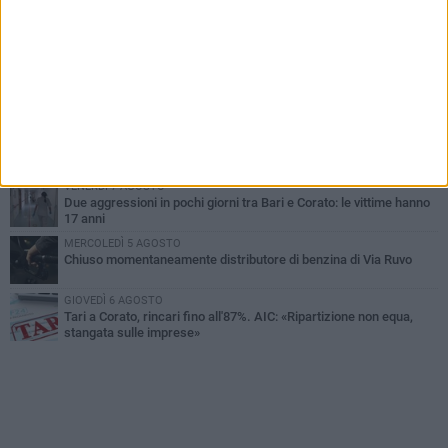
VENERDÌ 7 AGOSTO
Uomo fermato in via Porta Pia: intervento lampo degli agenti in
borghese
GIOVEDÌ 6 AGOSTO
Gelato di San Domenico: il gusto che racconta una leggenda
GIOVEDÌ 6 AGOSTO
Gaetano Mongelli, sei anni per un sogno: nasce a Corato
"Megaad"
VENERDÌ 7 AGOSTO
Due aggressioni in pochi giorni tra Bari e Corato: le vittime hanno
17 anni
MERCOLEDÌ 5 AGOSTO
Chiuso momentaneamente distributore di benzina di Via Ruvo
GIOVEDÌ 6 AGOSTO
Tari a Corato, rincari fino all'87%. AIC: «Ripartizione non equa,
stangata sulle imprese»