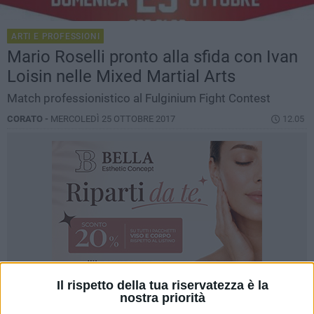
ARTI E PROFESSIONI
Mario Roselli pronto alla sfida con Ivan
Loisin nelle Mixed Martial Arts
Match professionistico al Fulginium Fight Contest
CORATO -
MERCOLEDÌ 25 OTTOBRE 2017
12.05
Il rispetto della tua riservatezza è la
nostra priorità