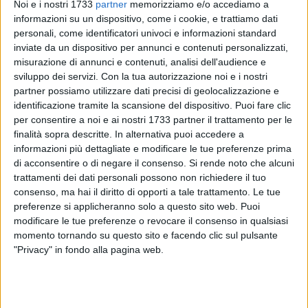
Noi e i nostri 1733
partner
memorizziamo e/o accediamo a
informazioni su un dispositivo, come i cookie, e trattiamo dati
108
personali, come identificatori univoci e informazioni standard
inviate da un dispositivo per annunci e contenuti personalizzati,
misurazione di annunci e contenuti, analisi dell'audience e
sviluppo dei servizi.
Con la tua autorizzazione noi e i nostri
Concentrazione, allenamento e soprattutto tanta voglia di
partner possiamo utilizzare dati precisi di geolocalizzazione e
vincere. L'atleta coratino Mario Roselli salirà sulla gabbia del
identificazione tramite la scansione del dispositivo. Puoi fare clic
Palapaternesi di Foligno per un importantissimo match
per consentire a noi e ai nostri 1733 partner il trattamento per le
nell'ambito della terza edizione del Fulginium Fight Contest,
finalità sopra descritte. In alternativa puoi accedere a
informazioni più dettagliate e modificare le tue preferenze prima
evento internazionale di spicco, riguardante le Mixed Martial
di acconsentire o di negare il consenso.
Si rende noto che alcuni
Arts (MMA), lo sport di combattimento a contatto più
trattamenti dei dati personali possono non richiedere il tuo
famoso e in voga del momento.
consenso, ma hai il diritto di opporti a tale trattamento. Le tue
preferenze si applicheranno solo a questo sito web. Puoi
Si tratta di un evento sportivo tra i più importanti del suo
modificare le tue preferenze o revocare il consenso in qualsiasi
genere che vedrà l'atleta coratino Mario Roselli confrontarsi
momento tornando su questo sito e facendo clic sul pulsante
con il russo Ivan Loisin. L'evento gode del patrocinio del
"Privacy" in fondo alla pagina web.
Centro sportivo educativo nazionale e della Federazione
Italiana Grappling Mixed Martial Arts.