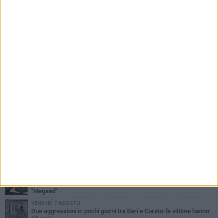
PIÙ LETTI QUESTA SETTIMANA
VENERDÌ 7 AGOSTO
Uomo fermato in via Porta Pia: intervento lampo degli agenti in
borghese
GIOVEDÌ 6 AGOSTO
Gelato di San Domenico: il gusto che racconta una leggenda
GIOVEDÌ 6 AGOSTO
Gaetano Mongelli, sei anni per un sogno: nasce a Corato
"Megaad"
VENERDÌ 7 AGOSTO
Due aggressioni in pochi giorni tra Bari e Corato: le vittime hanno