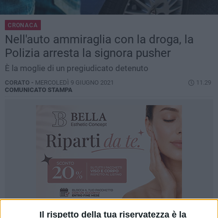
CRONACA
Nell'auto ammiraglia con la droga, la
Polizia arresta la signora pusher
È la moglie di un pregiudicato detenuto
CORATO -
MERCOLEDÌ 9 GIUGNO 2021
11.29
COMUNICATO STAMPA
Il rispetto della tua riservatezza è la