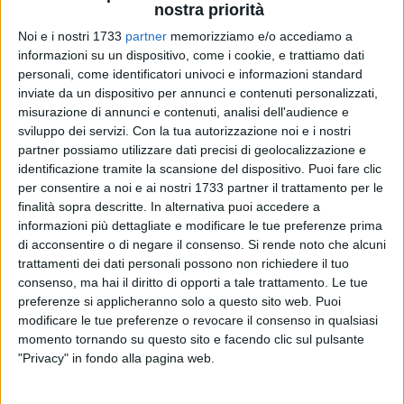
nostra priorità
Noi e i nostri 1733
partner
memorizziamo e/o accediamo a
informazioni su un dispositivo, come i cookie, e trattiamo dati
personali, come identificatori univoci e informazioni standard
inviate da un dispositivo per annunci e contenuti personalizzati,
misurazione di annunci e contenuti, analisi dell'audience e
Nell'ambito dei mirati servizi predisposti dal Questore di Bari,
sviluppo dei servizi.
Con la tua autorizzazione noi e i nostri
Giuseppe Bisogno, per il contrasto al traffico di stupefacenti
partner possiamo utilizzare dati precisi di geolocalizzazione e
in provincia, i poliziotti della Sezione Antidroga della
identificazione tramite la scansione del dispositivo. Puoi fare clic
per consentire a noi e ai nostri 1733 partner il trattamento per le
Squadra Mobile e del Commissariato di P.S. di Corato, nel
finalità sopra descritte. In alternativa puoi accedere a
tardo pomeriggio di ieri, nel centro cittadino di Corato, hanno
informazioni più dettagliate e modificare le tue preferenze prima
proceduto al controllo di un'autovettura di grossa cilindrata
di acconsentire o di negare il consenso.
Si rende noto che alcuni
con a bordo una donna, moglie di un noto pregiudicato
trattamenti dei dati personali possono non richiedere il tuo
attualmente detenuto presso il carcere di Trani.
consenso, ma hai il diritto di opporti a tale trattamento. Le tue
preferenze si applicheranno solo a questo sito web. Puoi
La stessa, una 54enne, con precedenti di polizia specifici in
modificare le tue preferenze o revocare il consenso in qualsiasi
momento tornando su questo sito e facendo clic sul pulsante
materia di stupefacenti è stata trovata in possesso di un
"Privacy" in fondo alla pagina web.
involucro contenente circa 30 grammi di cocaina.