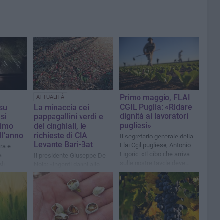
Primo maggio, FLAI
ATTUALITÀ
CGIL Puglia: «Ridare
 su
La minaccia dei
dignità ai lavoratori
 si
pappagallini verdi e
pugliesi»
rimo
dei cinghiali, le
ll’anno
richieste di CIA
Il segretario generale della
Levante Bari-Bat
Flai Cgil pugliese, Antonio
ra e
Ligorio: «Il cibo che arriva
a
Il presidente Giuseppe De
sulle nostre tavole deve
di
Noia: «Ingenti danni alle
essere frutto di lavoro
he da
colture. Chiediamo di
giusto, tracciabile e
ortato
accelerare il piano di
trasparente»
contenimento»