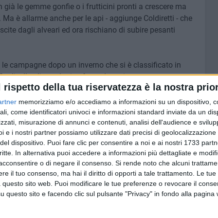
n già le gemme gonfie o i frutticini pronti a crescere ma
. Ma è allarme anche per le api - aggiunge Coldiretti - che
cite dagli alveari ed ora rischiano di subire pesanti
 le campagne dopo un inverno che si è classificato in
0 a livello climatologico facendo registrare una
l rispetto della tua riservatezza è la nostra prior
gradi rispetto alla media di riferimento che ha favorito il
e primizie di stagione che sono andate distrutte.
artner
memorizziamo e/o accediamo a informazioni su un dispositivo, c
ali, come identificatori univoci e informazioni standard inviate da un di
zzati, misurazione di annunci e contenuti, analisi dell'audience e svilupp
la tropicalizzazione del clima – denuncia Coldiretti Puglia
i e i nostri partner possiamo utilizzare dati precisi di geolocalizzazione 
degli agricoltori che perdono produzione e al contempo
del dispositivo. Puoi fare clic per consentire a noi e ai nostri 1733 partn
le necessarie risemine, ulteriori lavorazioni, acquisto di
critte. In alternativa puoi accedere a informazioni più dettagliate e modif
di macchinari e carburante. Gli imprenditori si trovano ad
acconsentire o di negare il consenso.
Si rende noto che alcuni trattamen
n poche ore si alternano eccezionali ondate di maltempo a
e il tuo consenso, ma hai il diritto di opporti a tale trattamento. Le tue
 di queste situazioni imprevedibili diventa sempre più
 questo sito web. Puoi modificare le tue preferenze o revocare il conse
conclude Coldiretti Puglia - quale strumento per la migliore
questo sito e facendo clic sul pulsante "Privacy" in fondo alla pagina
ziato il servizio di assistenza tecnica alle aziende per la
riche e per il supporto alle scelte operative aziendali.