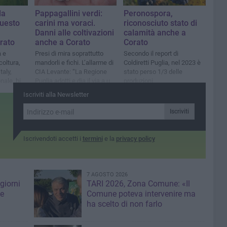
la
Pappagallini verdi:
Peronospora,
questo
carini ma voraci.
riconosciuto stato di
Danni alle coltivazioni
calamità anche a
rato
anche a Corato
Corato
a e
Presi di mira soprattutto
Secondo il report di
coltura,
mandorli e fichi. L’allarme di
Coldiretti Puglia, nel 2023 è
taly,
CIA Levante: “La Regione
stato perso 1/3 delle
nale, bio
Puglia adotti e dia il via a un
produzioni
vasto piano di
Iscriviti alla Newsletter
contenimento”
Iscriviti
Iscrivendoti accetti i
termini
e la
privacy policy
7 AGOSTO 2026
giorni
TARI 2026, Zona Comune: «Il
me
Comune poteva intervenire ma
ha scelto di non farlo