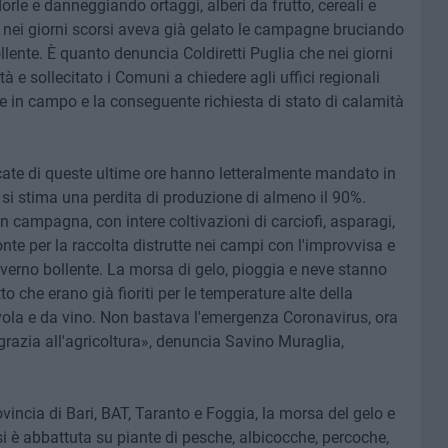
le e danneggiando ortaggi, alberi da frutto, cereali e
nei giorni scorsi aveva già gelato le campagne bruciando
llente. È quanto denuncia Coldiretti Puglia che nei giorni
tà e sollecitato i Comuni a chiedere agli uffici regionali
che in campo e la conseguente richiesta di stato di calamità
vicate di queste ultime ore hanno letteralmente mandato in
si stima una perdita di produzione di almeno il 90%.
in campagna, con intere coltivazioni di carciofi, asparagi,
pronte per la raccolta distrutte nei campi con l'improvvisa e
erno bollente. La morsa di gelo, pioggia e neve stanno
 che erano già fioriti per le temperature alte della
avola e da vino. Non bastava l'emergenza Coronavirus, ora
grazia all'agricoltura», denuncia Savino Muraglia,
incia di Bari, BAT, Taranto e Foggia, la morsa del gelo e
 si è abbattuta su piante di pesche, albicocche, percoche,