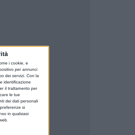
ità
ome i cookie, e
spositivo per annunci
o dei servizi.
Con la
e identificazione
er il trattamento per
icare le tue
ti dei dati personali
 preferenze si
nso in qualsiasi
 web.