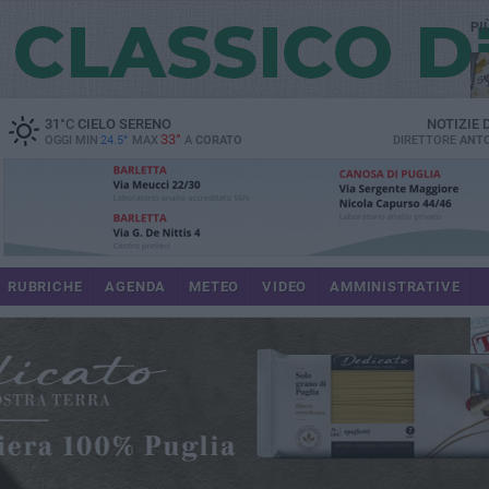
PI
31
°C
CIELO SERENO
NOTIZIE
33°
OGGI MIN
24.5°
MAX
A
CORATO
DIRETTORE
ANTO
RUBRICHE
AGENDA
METEO
VIDEO
AMMINISTRATIVE
im
spe