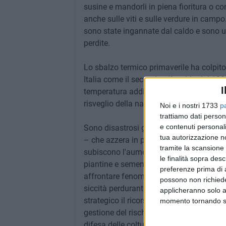
susine e mandorli in piena fioritura o co
anche sulle viti e sulle verdure in campo
sono state ingannate dal caldo e sono us
perdite.
Lo sbalzo termico primaverile ha colpito
Italia come il secondo più caldo dal 180
I
temperatura addirittura superiore di 2,03 
risveglio della natura con l'anticipo dell
Noi e i nostri 1733
p
trattiamo dati person
e contenuti personali
Sono disastrosi gli effetti sui campi del
tua autorizzazione no
– che azzera in pochi attimi gli sforzi 
tramite la scansione 
subiscono l'aumento dei costi a causa del
le finalità sopra des
piantine e sementi e utilizzo aggiuntivo 
preferenze prima di 
affrontare fenomeni controversi, dove i
possono non richieder
siccità perdurante. Di fronte al ripetersi
applicheranno solo a
strategico il ricorso all'assicurazione – 
momento tornando su 
gestione del rischio, mentre è stato poten
difesa delle colture dalle avversità meteo