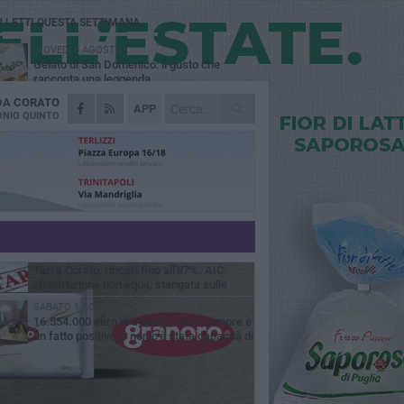
Ù LETTI QUESTA SETTIMANA
GIOVEDÌ 6 AGOSTO
Gelato di San Domenico: il gusto che
racconta una leggenda
 DA
CORATO
VENERDÌ 7 AGOSTO
APP
Uomo fermato in via Porta Pia: intervento
NIO QUINTO
lampo degli agenti in borghese
GIOVEDÌ 6 AGOSTO
Gaetano Mongelli, sei anni per un sogno:
nasce a Corato "Megaad"
MERCOLEDÌ 5 AGOSTO
Chiuso momentaneamente distributore di
benzina di Via Ruvo
GIOVEDÌ 6 AGOSTO
Tari a Corato, rincari fino all'87%. AIC:
«Ripartizione non equa, stangata sulle
prese»
SABATO 1 AGOSTO
16.554.000 euro di avanzo: «Non sempre è
un fatto positivo: o non c'è stata capacità di
sa o le entrate sono state troppo alte»