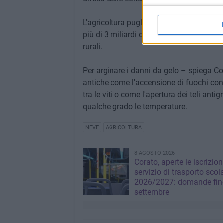
L'agricoltura pugliese per effetto dei ca
più di 3 miliardi di euro nel corso del de
rurali.
Per arginare i danni da gelo – spiega Col
antiche come l'accensione di fuochi contr
tra le viti o come l'apertura dei teli anti
qualche grado le temperature.
NEVE
AGRICOLTURA
8 AGOSTO 2026
Corato, aperte le iscrizion
servizio di trasporto scol
2026/2027: domande fino
settembre