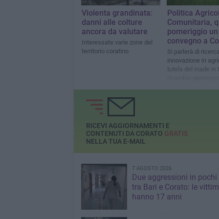
Violenta grandinata:
Politica Agrico
danni alle colture
Comunitaria, 
ancora da valutare
pomeriggio un
convegno a Co
Interessate varie zone del
territorio coratino
Si parlerà di ricerc
innovazione in agri
tutela del made in I
ricambio generazio
agricoltura
RICEVI AGGIORNAMENTI E
CONTENUTI DA CORATO
GRATIS
NELLA TUA E-MAIL
7 AGOSTO 2026
Due aggressioni in pochi 
tra Bari e Corato: le vitti
hanno 17 anni