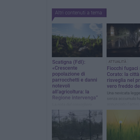
Altri contenuti a tema
Scatigna (FdI):
ATTUALITÀ
«Crescente
Fiocchi fugaci
popolazione di
Corato: la città
parrocchetti e danni
risveglia nel p
notevoli
vero freddo de
all’agricoltura: la
Una nevicata legge
Regione intervenga”
senza accumulo h
annunciato l’arrivo 
La nota del consigliere
un’ondata gelida c
regionale di Fratelli d’Italia,
questa notte ha rip
Tommaso Scatigna
l’inverno in città