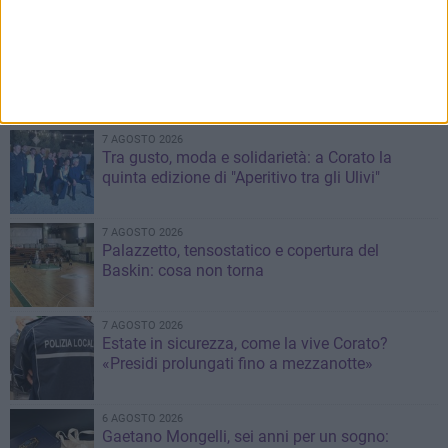
7 AGOSTO 2026
TARI 2026, Zona Comune: «Il Comune poteva
intervenire ma ha scelto di non farlo
7 AGOSTO 2026
Tra gusto, moda e solidarietà: a Corato la
quinta edizione di "Aperitivo tra gli Ulivi"
7 AGOSTO 2026
Palazzetto, tensostatico e copertura del
Baskin: cosa non torna
7 AGOSTO 2026
Estate in sicurezza, come la vive Corato?
«Presidi prolungati fino a mezzanotte»
6 AGOSTO 2026
Gaetano Mongelli, sei anni per un sogno: