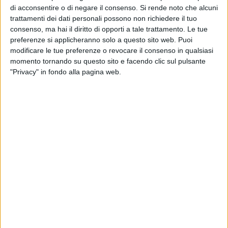
nelle politiche occupazionali del territorio.
di acconsentire o di negare il consenso.
Si rende noto che alcuni
trattamenti dei dati personali possono non richiedere il tuo
consenso, ma hai il diritto di opporti a tale trattamento. Le tue
Qual è oggi la fotografia del mercato del lavoro in Puglia?
preferenze si applicheranno solo a questo sito web. Puoi
«I dati più recenti di ISTAT – Forze di Lavoro 2025 ci dicono
modificare le tue preferenze o revocare il consenso in qualsiasi
che la Puglia ha superato la soglia del 50% di occupazione
momento tornando su questo sito e facendo clic sul pulsante
nella fascia 15-64 anni. È un traguardo simbolico ma molto
"Privacy" in fondo alla pagina web.
significativo, perché conferma una crescita continua del
mercato del lavoro regionale e dimostra che, nonostante le
difficoltà, il tessuto produttivo pugliese sta generando
sempre più opportunità.
Naturalmente, restano ampi margini di crescita: la media
nazionale è intorno al 62% e quella europea al 69%, la
disoccupazione giovanile resta alta, oltre il 27%, e
l'occupazione femminile si ferma al 36,5% contro più del
52% in Italia. Ma oggi possiamo dire che la Puglia è su un
percorso positivo, che va sostenuto e accelerato».
Quali strumenti stanno funzionando di più?