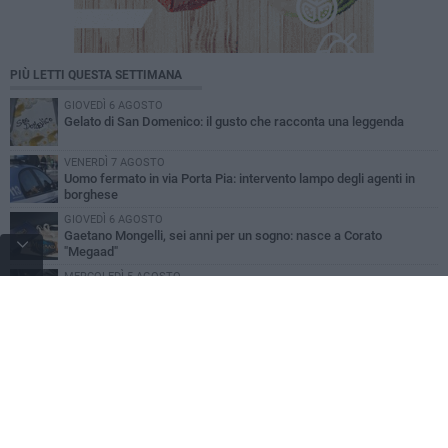
PIÙ LETTI QUESTA SETTIMANA
GIOVEDÌ 6 AGOSTO
Gelato di San Domenico: il gusto che racconta una leggenda
VENERDÌ 7 AGOSTO
Uomo fermato in via Porta Pia: intervento lampo degli agenti in
borghese
GIOVEDÌ 6 AGOSTO
Gaetano Mongelli, sei anni per un sogno: nasce a Corato
"Megaad"
MERCOLEDÌ 5 AGOSTO
Chiuso momentaneamente distributore di benzina di Via Ruvo
GIOVEDÌ 6 AGOSTO
Tari a Corato, rincari fino all'87%. AIC: «Ripartizione non equa,
stangata sulle imprese»
SABATO 1 AGOSTO
16.554.000 euro di avanzo: «Non sempre è un fatto positivo: o non
c'è stata capacità di spesa o le entrate sono state troppo alte»