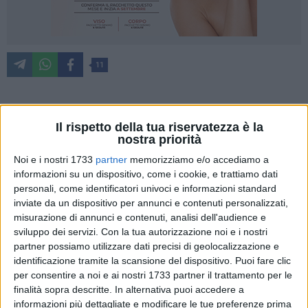
11
Gli ultimi dati diffusi dall'ISTAT fotografano con chiarezza lo
Il rispetto della tua riservatezza è la
stato del
mercato del lavoro in Puglia
, mettendo in evidenza
nostra priorità
criticità strutturali ma anche segnali di tenuta in alcuni
Noi e i nostri 1733
partner
memorizziamo e/o accediamo a
settori produttivi. Un tema cruciale, destinato a entrare con
informazioni su un dispositivo, come i cookie, e trattiamo dati
forza nel
dibattito pubblico
in vista delle imminenti elezioni
personali, come identificatori univoci e informazioni standard
regionali, dove l'occupazione e le politiche per il welfare
inviate da un dispositivo per annunci e contenuti personalizzati,
misurazione di annunci e contenuti, analisi dell'audience e
rappresentano uno dei terreni di confronto più rilevanti tra i
sviluppo dei servizi.
Con la tua autorizzazione noi e i nostri
candidati.
partner possiamo utilizzare dati precisi di geolocalizzazione e
identificazione tramite la scansione del dispositivo. Puoi fare clic
Per analizzare numeri e scenari, abbiamo raccolto il
per consentire a noi e ai nostri 1733 partner il trattamento per le
commento del dott. Giovanni Assi, delegato al lavoro e
finalità sopra descritte. In alternativa puoi accedere a
welfare di Confapi Puglia e riconosciuto punto di riferimento
informazioni più dettagliate e modificare le tue preferenze prima