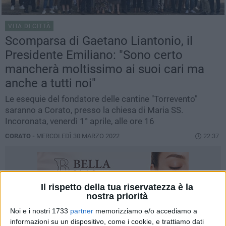
VITA DI CITTÀ
Scomparsa di Gaetano Liantonio, il
Presidente Emiliano: "Sono certo
mancherà moltissimo ai suoi cari ma
anche a tutti noi"
Le esequie del fondatore delle cantine "Torrevento"
saranno a Corato, presso la chiesa di Maria SS.
Incoronata, venerdì 1° aprile, alle ore 16
CORATO -
MERCOLEDÌ 30 MARZO 2022
22.37
Il rispetto della tua riservatezza è la
nostra priorità
Noi e i nostri 1733
partner
memorizziamo e/o accediamo a
informazioni su un dispositivo, come i cookie, e trattiamo dati