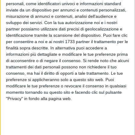
personali, come identificatori univoci e informazioni standard
inviate da un dispositivo per annunci e contenuti personalizzati,
misurazione di annunci e contenuti, analisi dell'audience e
sviluppo dei servizi.
Con la tua autorizzazione noi e i nostri
partner possiamo utilizzare dati precisi di geolocalizzazione e
identificazione tramite la scansione del dispositivo. Puoi fare clic
per consentire a noi e ai nostri 1733 partner il trattamento per le
finalità sopra descritte. In alternativa puoi accedere a
informazioni più dettagliate e modificare le tue preferenze prima
di acconsentire o di negare il consenso.
Si rende noto che alcuni
"Ci lascia un uomo straordinario, che ha costruito un pezzo
trattamenti dei dati personali possono non richiedere il tuo
consenso, ma hai il diritto di opporti a tale trattamento. Le tue
importante della nostra storia agricola e imprenditoriale.
preferenze si applicheranno solo a questo sito web. Puoi
Uomo forte, tenace, generoso, lungimirante, legato
modificare le tue preferenze o revocare il consenso in qualsiasi
profondamente alla sua terra, alle sue vigne, alla sua
momento tornando su questo sito e facendo clic sul pulsante
azienda e che ha contribuito a dare lustro e valore alla sua
"Privacy" in fondo alla pagina web.
amata Puglia. Sono certo mancherà moltissimo ai suoi cari
ma anche a tutti noi. Provo un grande sentimento di
gratitudine per l'esempio che è stato e che spero possa
essere soprattutto per le giovani generazioni". Così il
presidente della Regione Puglia, Michele Emiliano, sulla