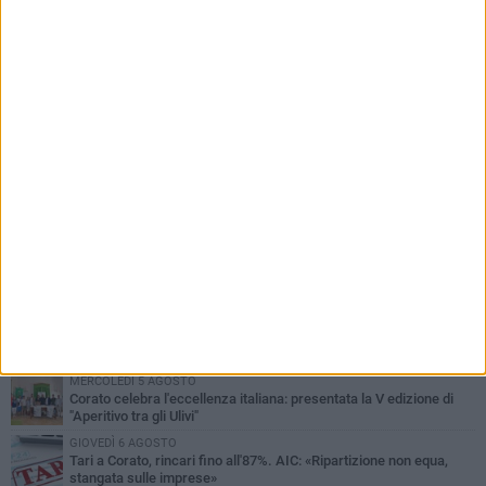
PIÙ LETTI QUESTA SETTIMANA
SABATO 1 AGOSTO
16.554.000 euro di avanzo: «Non sempre è un fatto positivo: o non
c'è stata capacità di spesa o le entrate sono state troppo alte»
MERCOLEDÌ 5 AGOSTO
Chiuso momentaneamente distributore di benzina di Via Ruvo
SABATO 1 AGOSTO
Centro storico, l'assessore Marcone risponde agli esercenti:
«Siamo ai nastri di partenza»
GIOVEDÌ 6 AGOSTO
Gelato di San Domenico: il gusto che racconta una leggenda
MERCOLEDÌ 5 AGOSTO
Corato celebra l'eccellenza italiana: presentata la V edizione di
"Aperitivo tra gli Ulivi"
GIOVEDÌ 6 AGOSTO
Tari a Corato, rincari fino all'87%. AIC: «Ripartizione non equa,
stangata sulle imprese»