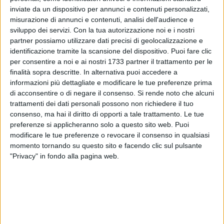
inviate da un dispositivo per annunci e contenuti personalizzati,
69
misurazione di annunci e contenuti, analisi dell'audience e
sviluppo dei servizi.
Con la tua autorizzazione noi e i nostri
partner possiamo utilizzare dati precisi di geolocalizzazione e
A distanza di poche settimane torna a tremare la terra in
identificazione tramite la scansione del dispositivo. Puoi fare clic
Puglia.
per consentire a noi e ai nostri 1733 partner il trattamento per le
finalità sopra descritte. In alternativa puoi accedere a
informazioni più dettagliate e modificare le tue preferenze prima
Questa notte, alle 2.43. l'istituto di Geofisica e Vulcanologia
di acconsentire o di negare il consenso.
Si rende noto che alcuni
di Roma ha registrato un terremoto magnitudo ML 3.6 si è
trattamenti dei dati personali possono non richiedere il tuo
verificato al largo della Costa Garganica (Foggia), a 8 km da
consenso, ma hai il diritto di opporti a tale trattamento. Le tue
Rodi Garganico, alle 02:43:07 ad una profondità di 5 km.
preferenze si applicheranno solo a questo sito web. Puoi
modificare le tue preferenze o revocare il consenso in qualsiasi
Il terremoto è stato avvertito dalla popolazione in maniera
momento tornando su questo sito e facendo clic sul pulsante
distinta nei comuni di Manfredonia, Vico del Gargano, Rodi
"Privacy" in fondo alla pagina web.
Garganico, Peschici, Monte Sant'Angelo, Apricena, Ischitella,
Poggio Imperiale, San Severo, San Nicandro Garganico.
Ai piani alti è stato avvertito anche nei comuni del nord
barese, tra cui Corato.