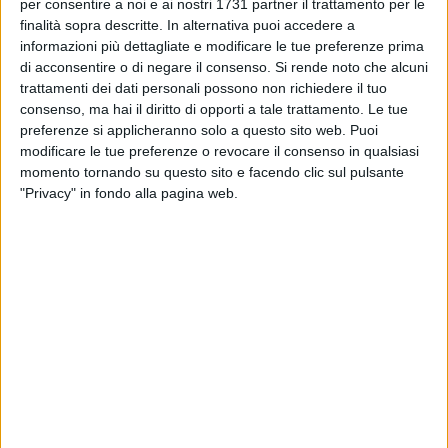
CORATO - 21 SETTEMBRE 2017
per consentire a noi e ai nostri 1731 partner il trattamento per le
2
Premio internazionale di Architettura e Cultura
finalità sopra descritte. In alternativa puoi accedere a
urbana ad un giovane laureato coratino
informazioni più dettagliate e modificare le tue preferenze prima
di acconsentire o di negare il consenso.
Si rende noto che alcuni
trattamenti dei dati personali possono non richiedere il tuo
CORATO - 20 SETTEMBRE 2017
consenso, ma hai il diritto di opporti a tale trattamento. Le tue
Il regista coratino Massimiliano Tedeschi
preferenze si applicheranno solo a questo sito web. Puoi
premiato al San Miniato Movie Festival
modificare le tue preferenze o revocare il consenso in qualsiasi
momento tornando su questo sito e facendo clic sul pulsante
CORATO - 15 SETTEMBRE 2017
"Privacy" in fondo alla pagina web.
Beyond Borders: Le esperienze all’estero
dell’estate 2017
CORATO - 13 SETTEMBRE 2017
"Che idea, stimola la tua creatività", il concorso
della Pro Loco al fianco di FestAlfa
CORATO - 13 SETTEMBRE 2017
1
Luigi Palumbo & Aquarata vincono il premio
nazionale Folk & World