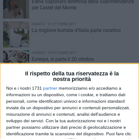
Elena Saponaro direttrice della Soprintendenza
per Castel del Monte
CORATO - 21 OTTOBRE 2017
La migliore burrata d'Italia parla coratino
CORATO - 18 OTTOBRE 2017
Euterpe, si parte il 20 ottobre
Il rispetto della tua riservatezza è la
nostra priorità
CORATO - 16 OTTOBRE 2017
Domenico Santarella porta Modugno in giro
Noi e i nostri 1731
partner
memorizziamo e/o accediamo a
per l'Italia
informazioni su un dispositivo, come i cookie, e trattiamo dati
personali, come identificatori univoci e informazioni standard
inviate da un dispositivo per annunci e contenuti personalizzati,
CORATO - 28 SETTEMBRE 2017
3
misurazione di annunci e contenuti, analisi dell'audience e
La coratina Isabella Loiodice riceve il premio
sviluppo dei servizi.
Con la tua autorizzazione noi e i nostri
"Francesco Saverio Nitti per il Mediterraneo"
partner possiamo utilizzare dati precisi di geolocalizzazione e
identificazione tramite la scansione del dispositivo. Puoi fare clic