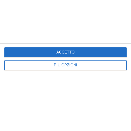
CORATO - 7 AGOSTO 2017
3
Liste d'attesa azzerate in chirurgia: esempio di
buona sanità a due passi da casa
Precedente
1
2
...
10
11
12
13
14
ACCETTO
Successiva
PIÙ OPZIONI