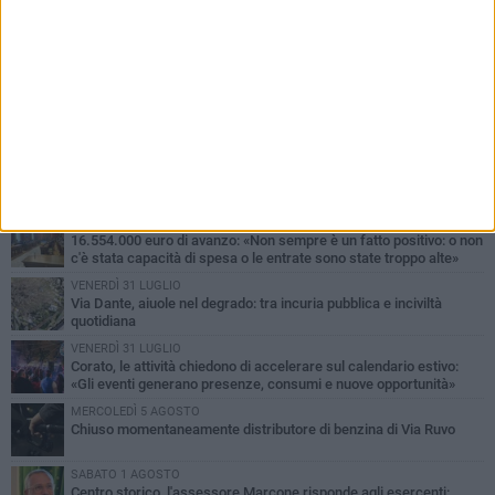
PIÙ LETTI QUESTA SETTIMANA
SABATO 1 AGOSTO
16.554.000 euro di avanzo: «Non sempre è un fatto positivo: o non
c'è stata capacità di spesa o le entrate sono state troppo alte»
VENERDÌ 31 LUGLIO
Via Dante, aiuole nel degrado: tra incuria pubblica e inciviltà
quotidiana
VENERDÌ 31 LUGLIO
Corato, le attività chiedono di accelerare sul calendario estivo:
«Gli eventi generano presenze, consumi e nuove opportunità»
MERCOLEDÌ 5 AGOSTO
Chiuso momentaneamente distributore di benzina di Via Ruvo
SABATO 1 AGOSTO
Centro storico, l'assessore Marcone risponde agli esercenti: