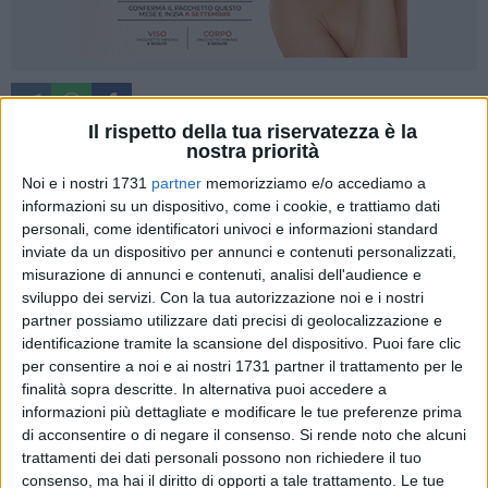
Il rispetto della tua riservatezza è la
nostra priorità
Noi e i nostri 1731
partner
memorizziamo e/o accediamo a
Negli ultimi anni, nelle scuole italiane, qualcosa è cambiato
informazioni su un dispositivo, come i cookie, e trattiamo dati
in modo radicale e inquietante.
personali, come identificatori univoci e informazioni standard
A raccontarlo è Savino Gallo, dirigente scolastico del Liceo
inviate da un dispositivo per annunci e contenuti personalizzati,
Artistico Federico II Stupor Mundi, che dopo 17 anni di
misurazione di annunci e contenuti, analisi dell'audience e
insegnamento e oltre 700 studenti seguiti tra il 1998 e il
sviluppo dei servizi.
Con la tua autorizzazione noi e i nostri
2015, osserva oggi un fenomeno nuovo e allarmante: un
partner possiamo utilizzare dati precisi di geolocalizzazione e
identificazione tramite la scansione del dispositivo. Puoi fare clic
flusso continuo di richieste da parte dei servizi sociali e della
per consentire a noi e ai nostri 1731 partner il trattamento per le
neuropsichiatria infantile per relazioni su comportamenti
finalità sopra descritte. In alternativa puoi accedere a
problematici di studenti, soprattutto studentesse.
informazioni più dettagliate e modificare le tue preferenze prima
Un fatto che, sottolinea, "fino a pochi anni fa non esisteva".
di acconsentire o di negare il consenso.
Si rende noto che alcuni
La scena che descrive è simbolica: una sala d'attesa della
trattamenti dei dati personali possono non richiedere il tuo
stazione di Corato sud, quindici adolescenti seduti, tutti con
consenso, ma hai il diritto di opporti a tale trattamento. Le tue