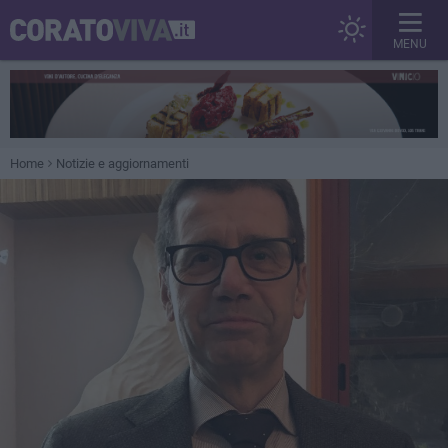
MENU
Home
Notizie e aggiornamenti