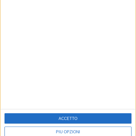
Altri contenuti a tema
ACCETTO
With or without illumina la
SCUOLA E LAVORO
scena con gli studenti del
Custodi di Terra e Memoria
PIÙ OPZIONI
liceo artistico
Gli studenti del Design Ceramica del