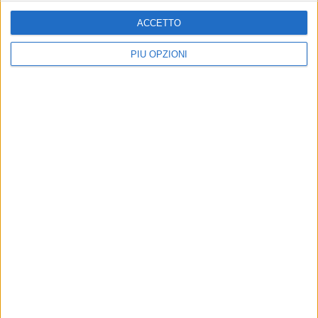
lampo degli agenti in borghese
ACCETTO
PIÙ OPZIONI
Altri contenuti a tema