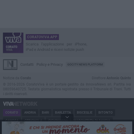
CORATOVIVA APP
Scarica l'applicazione per iPhone,
iPad e Android e ricevi notizie push
Contatti
Policy e Privacy
GOCITY NEWS PLATFORM
Notizie da
Corato
Direttore
Antonio Quinto
© 2016-2026 CoratoViva è un portale gestito da InnovaNews srl. Partita iva
08059640725. Testata giornalistica registrata presso il Tribunale di Trani. Tutti
i diritti riservati.
CORATO
ANDRIA
BARI
BARLETTA
BISCEGLIE
BITONTO
CANOSA
CERIGNOLA
GIOVINAZZO
MARGHERITA DI SAVOIA
MINERVINO
MODUGNO
MOLFETTA
PUGLIA
RUVO