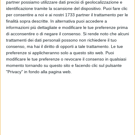
partner possiamo utilizzare dati precisi di geolocalizzazione e
stato quello di concepire un'idea di vaso-contenitore capace
identificazione tramite la scansione del dispositivo. Puoi fare clic
di evocare e interpretare la dimensione storico-geografica
per consentire a noi e ai nostri 1733 partner il trattamento per le
della Puglia, regione situata più a est d'Italia.
finalità sopra descritte. In alternativa puoi accedere a
Proprio il levante, la direzione in cui sorge il sole, ha
informazioni più dettagliate e modificare le tue preferenze prima
suggerito riflessioni e richiami al passato – in questo caso
di acconsentire o di negare il consenso.
Si rende noto che alcuni
all'Impero Romano – come quelli legati all'Erma bifronte,
trattamenti dei dati personali possono non richiedere il tuo
simbolo di un percorso che accompagna il sole dalla nascita
consenso, ma hai il diritto di opporti a tale trattamento. Le tue
preferenze si applicheranno solo a questo sito web. Puoi
allo zenit, fino al tramonto.
modificare le tue preferenze o revocare il consenso in qualsiasi
È proprio ispirandosi ai due volti che la compongono che
momento tornando su questo sito e facendo clic sul pulsante
nasce il primo studio dell'artista Paolo De Santoli (già
"Privacy" in fondo alla pagina web.
docente dello stesso Liceo Artistico e animatore del gruppo
RA), il quale ha fornito la matrice progettuale per la
realizzazione di una piccola collezione di vasi antropomorfi.
Ciascun allievo del corso di Design Ceramica ha potuto
interpretare il tema analizzandone dapprima la plasticità e la
volumetria, quindi la grafica e il cromatismo, unendo il tutto
a una solida componente progettuale orientata verso la
dimensione concettuale.
Queste interpretazioni, sviluppate a partire da una matrice