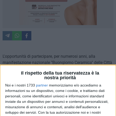
L'opportunità di partecipare, per numerosi anni, alla
manifestazione nazionale "Buongiorno Ceramica" delle Città
della Ceramica ha consolidato e qualificato il connubio tra il
Il rispetto della tua riservatezza è la
Liceo Artistico "Federico II Stupor Mundi" – indirizzo Design
nostra priorità
Ceramica di Corato – e RA RadunaArte ad Meridiem di
Noi e i nostri 1733
partner
memorizziamo e/o accediamo a
Terlizzi.
informazioni su un dispositivo, come i cookie, e trattiamo dati
Una collaborazione fondata su istruzione, ricerca e
personali, come identificatori univoci e informazioni standard
progettazione, capace di dialogare con il territorio in tutte le
inviate da un dispositivo per annunci e contenuti personalizzati,
sue dimensioni: storica, geografica e produttiva.
misurazione di annunci e contenuti, analisi dell'audience e
All'interno di questa cornice, nell'edizione 2026, l'intento è
sviluppo dei servizi.
Con la tua autorizzazione noi e i nostri