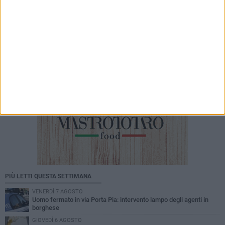
Tari a Corato, rincari fino all'87%. AIC:
«Ripartizione non equa, stangata sulle
imprese»
PIÙ LETTI QUESTA SETTIMANA
VENERDÌ 7 AGOSTO
Uomo fermato in via Porta Pia: intervento lampo degli agenti in
borghese
GIOVEDÌ 6 AGOSTO